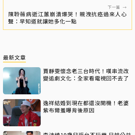
下一篇
→
陳聆薇病逝江蕙崩潰爆哭！親洩抗癌過來人心
聲：早知道就讓她多化一點
最新文章
賈靜雯懷念老三台時代！嘆串流改
變追劇文化：全家看電視回不去了
逸祥結婚到現在都還沒開機！老婆
紫布爾羞曝背後原因
李沛綾19歲兒返台不玩樂 兄妹公益