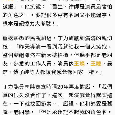
誠耀」，他笑說：「醫生、律師是演員最害怕
的角色之一，要記很多專有名詞又不能漏字，
根本是記憶力大考驗！」
重返熟悉的民視劇組，丁力騏感到滿滿的親切
感。「昨天導演一看到我就給我一個大擁抱，
整個劇組雖然在新大樓拍攝，但幾乎都是老朋
友，熟悉的工作人員、演員像
王燦
、
王瞳
、晏
霈、傅子純等人都讓我感覺像回家一樣。」
丁力騏分享與楚宣時隔20年再度對戲，「我們
真的很久沒合作了，這次一起演戲覺得默契還
在，一下就找回節奏。」戲裡，他和錦雯是舊
識、老同學，「但她永遠記不起我的角色名，