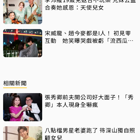
合奏她感恩：天使兒女
宋威龍、趙今麥都是I人！ 初見零
互動 她笑曝哭戲被虧「流西瓜
汁」
相關新聞
張秀卿前夫開公司好大面子！「秀
卿」本人現身全嚇瘋
八點檔男星老婆跑了 待深山獨自照
顧女兒