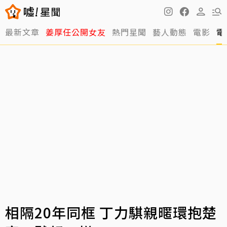
最新文章
姜厚任公開女友
熱門星聞
藝人動態
電影
電
相隔20年同框 丁力騏親暱環抱楚