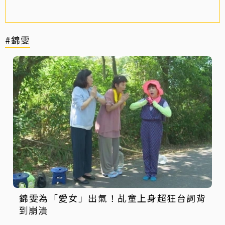
#錦雯
錦雯為「愛女」出氣！乩童上身超狂台詞背
到崩潰