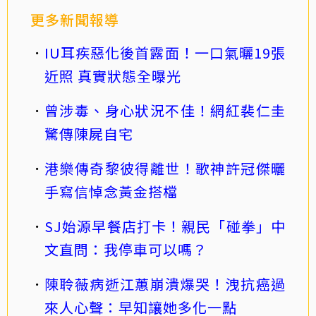
更多新聞報導
IU耳疾惡化後首露面！一口氣曬19張
近照 真實狀態全曝光
曾涉毒、身心狀況不佳！網紅裴仁圭
驚傳陳屍自宅
港樂傳奇黎彼得離世！歌神許冠傑曬
手寫信悼念黃金搭檔
SJ始源早餐店打卡！親民「碰拳」中
文直問：我停車可以嗎？
陳聆薇病逝江蕙崩潰爆哭！洩抗癌過
來人心聲：早知讓她多化一點