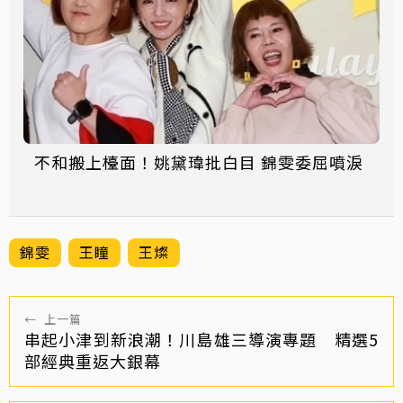
不和搬上檯面！姚黛瑋批白目 錦雯委屈噴淚
錦雯
王瞳
王燦
←
上一篇
串起小津到新浪潮！川島雄三導演專題 精選5
部經典重返大銀幕