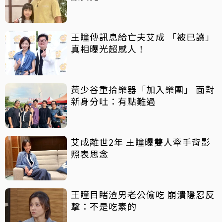
王瞳傳訊息給亡夫艾成 「被已讀」
真相曝光超感人！
黃少谷重拾樂器「加入樂團」 面對
新身分吐：有點難過
艾成離世2年 王瞳曝雙人牽手背影
照表思念
王瞳目睹渣男老公偷吃 崩潰隱忍反
擊：不是吃素的