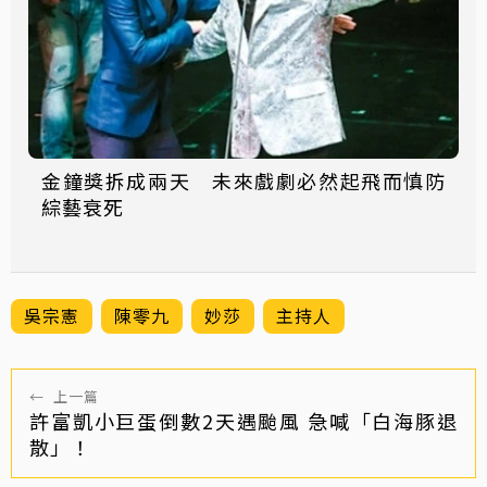
金鐘獎拆成兩天 未來戲劇必然起飛而慎防
綜藝衰死
吳宗憲
陳零九
妙莎
主持人
←
上一篇
許富凱小巨蛋倒數2天遇颱風 急喊「白海豚退
散」！