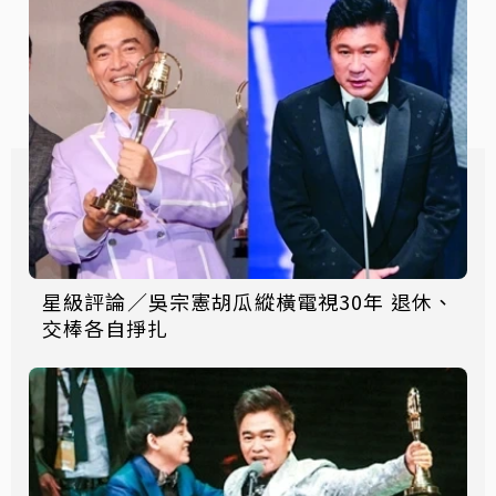
星級評論／吳宗憲胡瓜縱橫電視30年 退休、
交棒各自掙扎