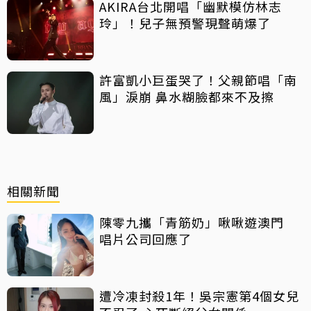
AKIRA台北開唱「幽默模仿林志
玲」！兒子無預警現聲萌爆了
許富凱小巨蛋哭了！父親節唱「南
風」淚崩 鼻水糊臉都來不及擦
相關新聞
陳零九攜「青筋奶」啾啾遊澳門
唱片公司回應了
遭冷凍封殺1年！吳宗憲第4個女兒