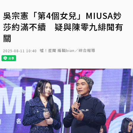
吳宗憲「第4個女兒」MIUSA妙
莎約滿不續 疑與陳零九緋聞有
關
噓！星聞 編輯bian／綜合報導
2025-08-11 10:40