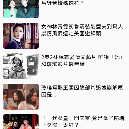
馬獎苦情姊妹花？
女神林青霞初嘗清裝造型美到驚人
感情風暴遠走美國避鋒頭
2秦2林稱霸愛情文藝片 唯獨「她」
和瓊瑤影片最無緣
瓊瑤電影王國因這部片迅速崩解原
因是...
「一代女皇」開天窗 竟是為了防堵
「夕陽」太紅？！