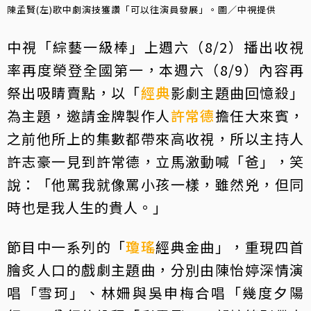
陳孟賢(左)歌中劇演技獲讚「可以往演員發展」。圖／中視提供
中視「綜藝一級棒」上週六（8/2）播出收視
率再度榮登全國第一，本週六（8/9）內容再
祭出吸睛賣點，以「
經典
影劇主題曲回憶殺」
為主題，邀請金牌製作人
許常德
擔任大來賓，
之前他所上的集數都帶來高收視，所以主持人
許志豪一見到許常德，立馬激動喊「爸」，笑
說：「他罵我就像罵小孩一樣，雖然兇，但同
時也是我人生的貴人。」
節目中一系列的「
瓊瑤
經典金曲」，重現四首
膾炙人口的戲劇主題曲，分別由陳怡婷深情演
唱「雪珂」、林姍與吳申梅合唱「幾度夕陽