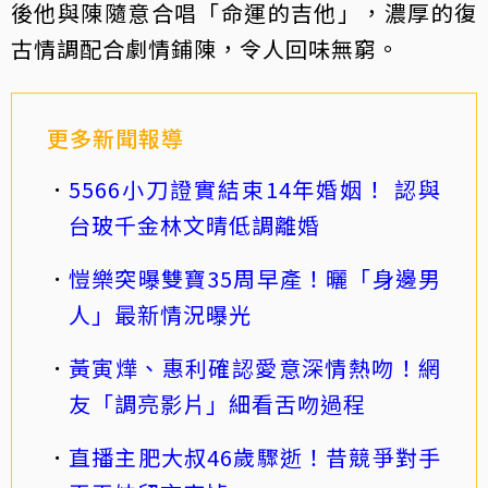
後他與陳隨意合唱「命運的吉他」，濃厚的復
古情調配合劇情鋪陳，令人回味無窮。
更多新聞報導
5566小刀證實結束14年婚姻！ 認與
台玻千金林文晴低調離婚
愷樂突曝雙寶35周早產！曬「身邊男
人」最新情況曝光
黃寅燁、惠利確認愛意深情熱吻！網
友「調亮影片」細看舌吻過程
直播主肥大叔46歲驟逝！昔競爭對手