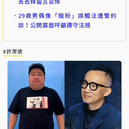
丟丟妹留言哀悼
29歲男偶像「寵粉」誤觸法遭警約
談！公開露面呼籲遵守法規
#許常德