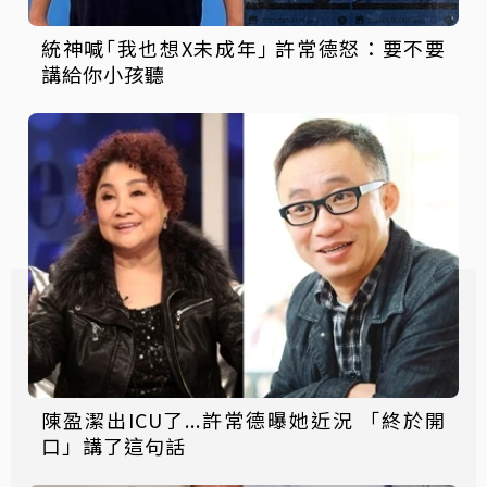
統神喊｢我也想X未成年｣ 許常德怒：要不要
講給你小孩聽
陳盈潔出ICU了...許常德曝她近況 「終於開
口」講了這句話