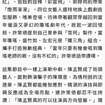
紅」、翁鈺鈞詮釋「彩雲飛」、郭婷筠則帶來
「煙雨濛濛」，四位女藝人還特地換上戲劇造
型服飾，唯美登場，彷彿帶著觀眾穿越回到當
年催淚又夢幻的瓊瑤劇年代，掀起一波回憶
殺。許常德提到自己曾參與「雪珂」製作，當
年瓊瑤、盛竹如、左宏元是「鐵三角」組合，
攜手打造無數經典，「當年只要有機會唱到瓊
瑤老師的歌，沒有不紅的」許常德語帶讚嘆。
這集節目中一樣上演歌中劇，陳孟賢成了街頭
藝人，面對飾演騙子的陳隨意、為情所困的沈
建豪，陳孟賢都能機智應對，精湛的演技與即
興反應成為全場亮點，連許常德都忍不住誇
讚：「陳孟賢真的可以往演員方向發展。」隨