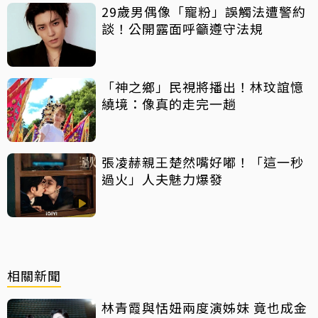
29歲男偶像「寵粉」誤觸法遭警約
談！公開露面呼籲遵守法規
「神之鄉」民視將播出！林玟誼憶
繞境：像真的走完一趟
張凌赫親王楚然嘴好嘟！「這一秒
過火」人夫魅力爆發
相關新聞
林青霞與恬妞兩度演姊妹 竟也成金