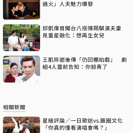
過火」人夫魅力爆發
邱凱偉首闖台八搭陳珮騏演夫妻
見童星融化：想再生女兒
王凱猝逝後傳「仍回棚拍戲」 劇
組4人靈前告知：你殺青了
相關新聞
星級評論／一日歌迷vs.飯圈文化
「你真的懂看演唱會嗎？」