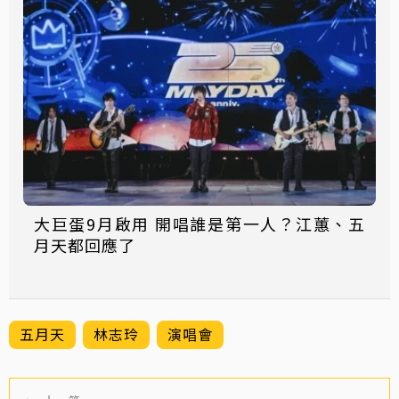
大巨蛋9月啟用 開唱誰是第一人？江蕙、五
月天都回應了
五月天
林志玲
演唱會