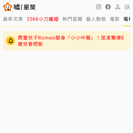
最新文章
5566小刀離婚
熱門星聞
藝人動態
電影
電
周董兒子Romeo變身「小小中醫」！昆凌驚爆8
歲兒會把脈