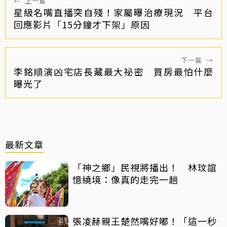
←
上一篇
星級名嘴直播突自殘！家屬曝治療現況 平台
回應影片「15分鐘才下架」原因
下一篇
→
李銘順演凶宅店長藏最大祕密 買房最怕什麼
曝光了
最新文章
「神之鄉」民視將播出！ 林玟誼
憶繞境：像真的走完一趟
張凌赫親王楚然嘴好嘟！「這一秒