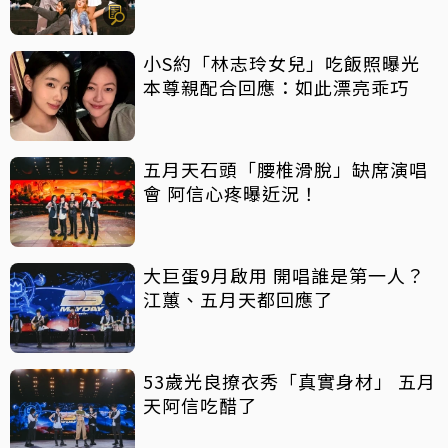
小S約「林志玲女兒」吃飯照曝光
本尊親配合回應：如此漂亮乖巧
五月天石頭「腰椎滑脫」缺席演唱
會 阿信心疼曝近況！
大巨蛋9月啟用 開唱誰是第一人？
江蕙、五月天都回應了
53歲光良撩衣秀「真實身材」 五月
天阿信吃醋了