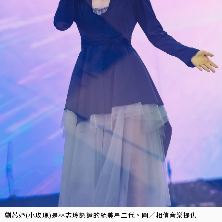
劉芯妤(小玫瑰)是林志玲認證的絕美星二代。圖／相信音樂提供