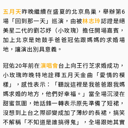
五月天
昨晚繼續在盛夏的北京鳥巢，舉辦第6
場「回到那一天」巡演，由被
林志玲
認證是絕
美星二代的劉芯妤（小玫瑰）擔任開場嘉賓，
加上北京是她鼓手爸爸冠佑跟媽媽的求婚場
地，讓演出別具意義。
冠佑20年前在
演唱會
台上向王行芝求婚成功，
小玫瑰昨晚特地詮釋五月天金曲「愛情的模
樣」，感性表示：「聽說這裡是我爸爸跟我媽
媽求婚的地方，他們好幸福。」當全場沉浸在
甜蜜氛圍，她話鋒一轉表示原先準備了短裙，
沒想到上台之際卻變成加了薄紗的長裙，搞笑
不解稱「不知道是誰搞得鬼」，全場跟她其實