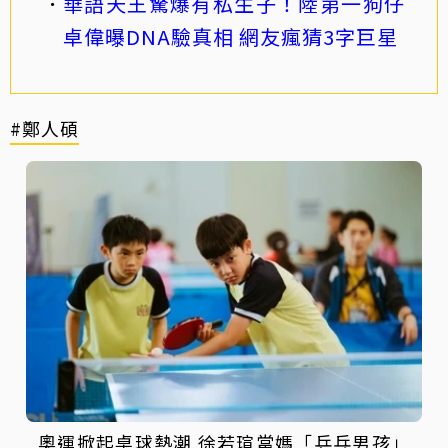
華語天王驚爆有私生子！陸第一狗仔
卓偉曝DNA驗真相 網友瘋猜3字巨星
#鄭人碩
奧運掀起桌球熱潮 徐若瑄當媽「乒乓男孩」