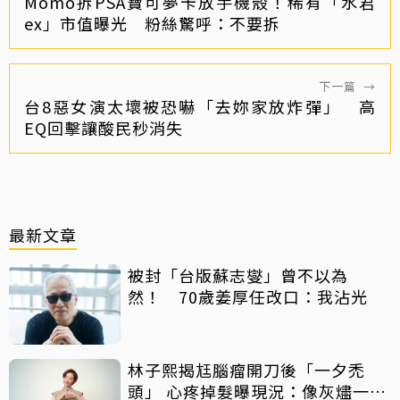
Momo拆PSA寶可夢卡放手機殼！稀有「水君
ex」市值曝光 粉絲驚呼：不要拆
下一篇
→
台8惡女演太壞被恐嚇「去妳家放炸彈」 高
EQ回擊讓酸民秒消失
最新文章
被封「台版蘇志燮」曾不以為
然！ 70歲姜厚任改口：我沾光
林子熙揭尪腦瘤開刀後「一夕禿
頭」 心疼掉髮曝現況：像灰燼一直