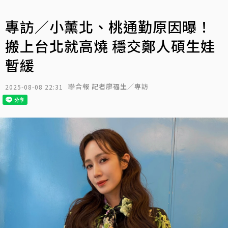
專訪／小薰北、桃通勤原因曝！
搬上台北就高燒 穩交鄭人碩生娃
暫緩
聯合報 記者廖福生／專訪
2025-08-08 22:31