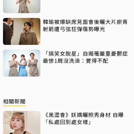
飛走
韓瑜被爆缺席見面會後曬大片瘀青
射箭遭弓弦狂彈傷勢曝光
「搞笑女脫星」自揭罹嚴重憂鬱症
最慘1周沒洗澡：覺得不配
相關新聞
《黑澀會》妖嬌曬照秀身材 自曝
「私處回到處女樣」