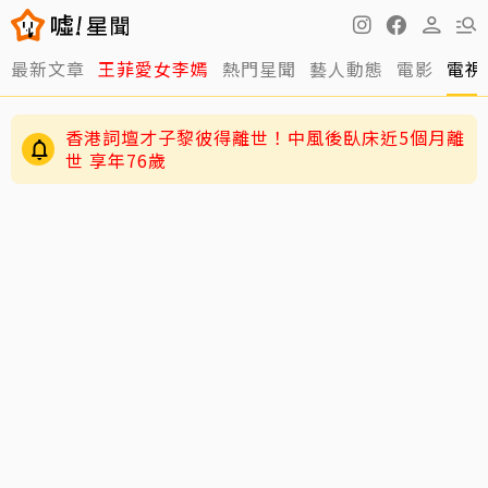
最新文章
王菲愛女李嫣
熱門星聞
藝人動態
電影
電視
香港詞壇才子黎彼得離世！中風後臥床近5個月離
世 享年76歲