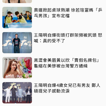
奧運掀起桌球熱潮 徐若瑄當媽「乒
乓男孩」宣布定檔
王陽明自爆街頭打群架頻被尻頭 怒
喊：真的受不了
黑澀會美眉黃以欣「賣假名牌包」
龜縮在美慘被台灣警方通緝
王陽明自爆4歲女兒已有男友 鄭人
碩提兒子感動流淚