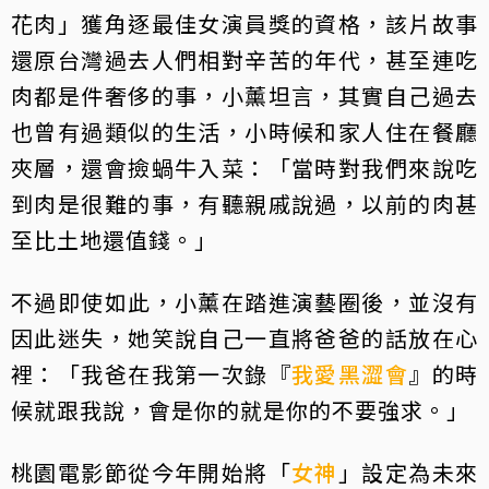
花肉」獲角逐最佳女演員獎的資格，該片故事
還原台灣過去人們相對辛苦的年代，甚至連吃
肉都是件奢侈的事，小薰坦言，其實自己過去
也曾有過類似的生活，小時候和家人住在餐廳
夾層，還會撿蝸牛入菜：「當時對我們來說吃
到肉是很難的事，有聽親戚說過，以前的肉甚
至比土地還值錢。」
不過即使如此，小薰在踏進演藝圈後，並沒有
因此迷失，她笑說自己一直將爸爸的話放在心
裡：「我爸在我第一次錄『
我愛黑澀會
』的時
候就跟我說，會是你的就是你的不要強求。」
桃園電影節從今年開始將「
女神
」設定為未來