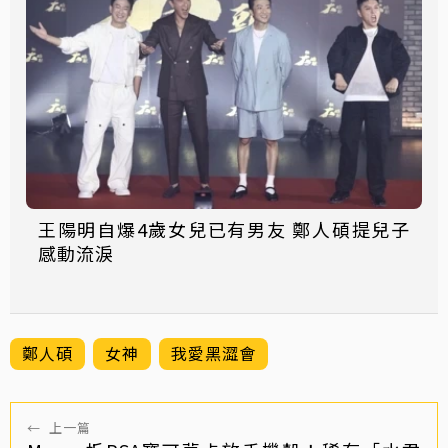
王陽明自爆4歲女兒已有男友 鄭人碩提兒子
感動流淚
鄭人碩
女神
我愛黑澀會
←
上一篇