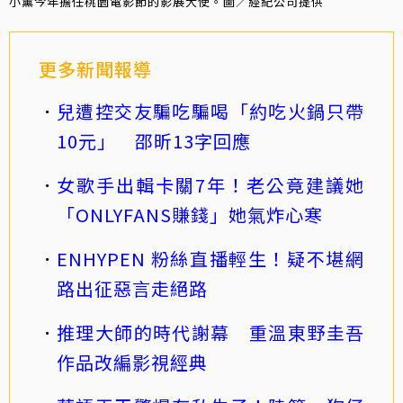
小薰今年擔任桃園電影節的影展大使。圖／經紀公司提供
更多新聞報導
兒遭控交友騙吃騙喝「約吃火鍋只帶
10元」 邵昕13字回應
女歌手出輯卡關7年！老公竟建議她
「ONLYFANS賺錢」她氣炸心寒
ENHYPEN 粉絲直播輕生！疑不堪網
路出征惡言走絕路
推理大師的時代謝幕 重溫東野圭吾
作品改編影視經典