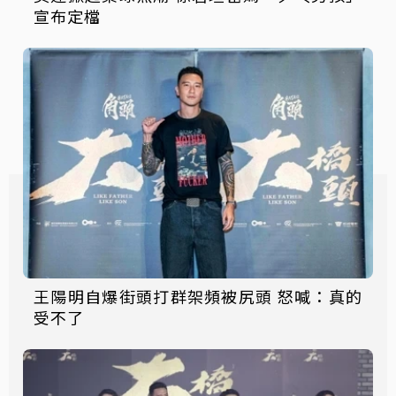
宣布定檔
王陽明自爆街頭打群架頻被尻頭 怒喊：真的
受不了