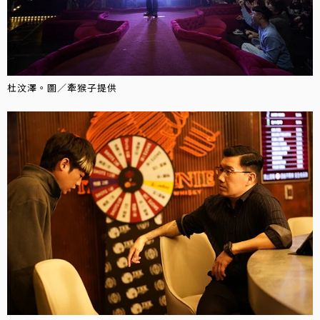
杜汶澤。圖／牽猴子提供