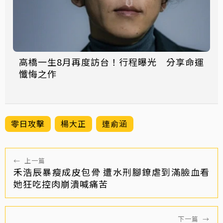
高橋一生8月再度訪台！行程曝光 分享命運
懺悔之作
零日攻擊
楊大正
連俞涵
←
上一篇
禾浩辰暴瘦成皮包骨 遭水刑腳鐐虐到滿臉血看
她狂吃控肉崩潰喊痛苦
下一篇
→