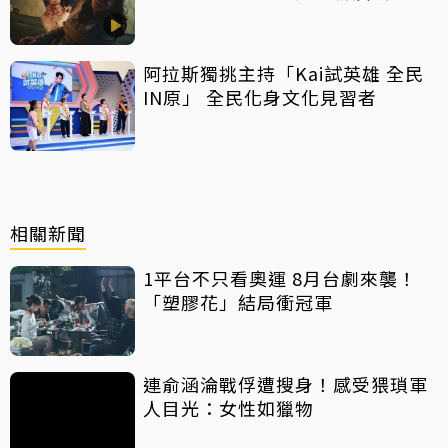
阿拉斯獨挑主持「Kai試英雄 全民
IN原」 全民化身文化見習者
相關新聞
1平台不只看奧運 8月台劇來襲！
「塑膠花」結局衝冠軍
連俞涵淪戰俘遭搜身！感受猥瑣軍
人目光：女性如獵物