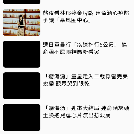
熬夜看林郁婷金牌戰 連俞涵心疼陷
爭議「暴風圈中心」
遭日軍暴行「疾速拖行5公尺」 連
俞涵不屈眼神媽粉看哭
「聽海湧」童星走入二戰俘營完美
蛻變 觀眾哭到眼乾
「聽海湧」迎來大結局 連俞涵灰頭
土臉抱兒虐心片流出惹淚崩