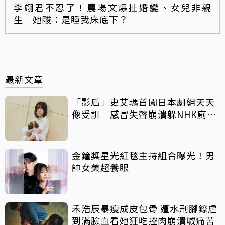
李翊君不忍了！農場文爆扯婚變、女兒非親
生 她酸：是睡我床底下？
最新文章
「影后」史艾瑪首闖日本劇組天天
像受訓 感冒失聲崩潰躲NHK廁所
痛哭
金鐘獎星光紅毯主持組合曝光！男
帥女美超養眼
禾浩辰暴瘦成皮包骨 遭水刑腳鐐虐
到滿臉血看她狂吃控肉崩潰喊痛苦