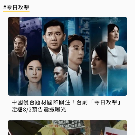
#零日攻擊
中國侵台題材國際關注！台劇「零日攻擊」
定檔8/2預告震撼曝光