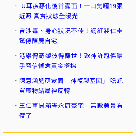
IU耳疾惡化後首露面！一口氣曬19張
近照 真實狀態全曝光
曾涉毒、身心狀況不佳！網紅裴仁圭
驚傳陳屍自宅
港樂傳奇黎彼得離世！歌神許冠傑曬
手寫信悼念黃金搭檔
陳意涵兒萌露面「神複製基因」 嗆尪
買廢物結局神反轉
王仁甫開箱岑永康豪宅 無敵美景看
傻了