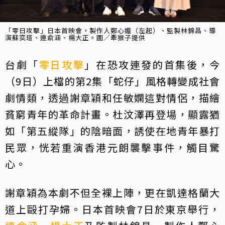
「零日攻擊」日本首映會，製作人鄭心媚（左起）、監製林錦昌、導
演蘇奕瑄、連俞涵、楊大正。圖／牽猴子提供
台劇「
零日攻擊
」在恐攻連發的首集後，今
（9日）上檔的第2集「蛇仔」風格轉變成社會
劇情類，透過謝章穎和任敏嫻這對情侶，描繪
貧窮青年的革命計畫。杜汶澤再登場，顯露猶
如「第五縱隊」的陰暗面，誘使在地青年暴打
民眾，恍若重演香港元朗襲擊事件，觸目驚
心。
謝章穎為本劇不但全裸上陣，更在凱達格蘭大
道上毆打孕婦。日本首映會7日於東京舉行，