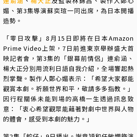
連俞涵
、
楊大正
及監製林錦昌、製作人鄭心
媚、第3集導演蘇奕瑄一同出席，為日本開播
造勢。
「零日攻擊」8月15日即將在日本Amazon
Prime Video上架，7日前進東京舉辦盛大首
映記者會，第3集的「銀幕前情侶」連俞涵、
楊大正分別用流利日語自我介紹，全場響起熱
烈掌聲。製作人鄭心媚表示：「希望大家都能
觀賞本劇。祈願世界和平，敬請多多指教。」
因行程關係未能到場的高橋一生透過訊息致
意：「衷心希望觀眾能藉著對劇中世界與人物
的體會，感受到本劇的魅力。」
第2集「蛇仔」9日播出。謝章穎和任敏嫻飾演