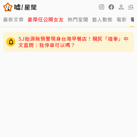
最新文章
姜厚任公開女友
熱門星聞
藝人動態
電影
電
SJ始源無預警現身台灣早餐店！親民「碰拳」中
文直問：我停車可以嗎？