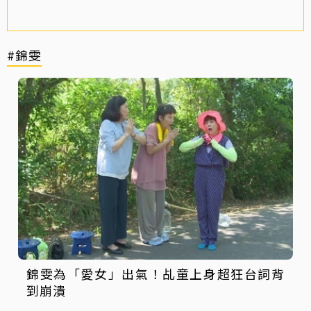
#錦雯
錦雯為「愛女」出氣！乩童上身超狂台詞背
到崩潰