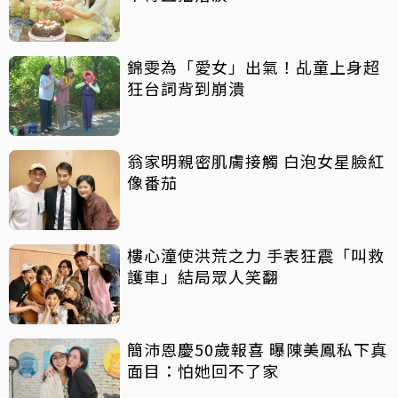
錦雯為「愛女」出氣！乩童上身超
狂台詞背到崩潰
翁家明親密肌膚接觸 白泡女星臉紅
像番茄
樓心潼使洪荒之力 手表狂震「叫救
護車」結局眾人笑翻
簡沛恩慶50歲報喜 曝陳美鳳私下真
面目：怕她回不了家