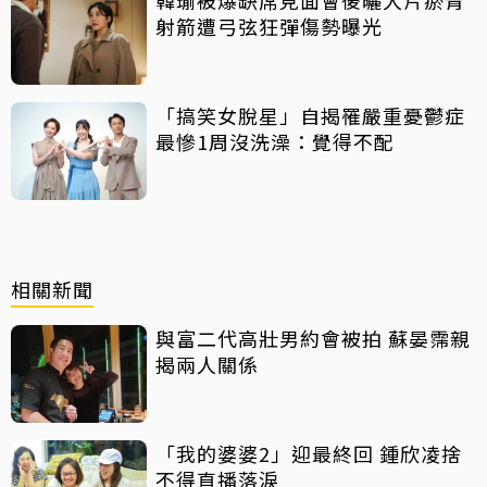
射箭遭弓弦狂彈傷勢曝光
「搞笑女脫星」自揭罹嚴重憂鬱症
最慘1周沒洗澡：覺得不配
相關新聞
與富二代高壯男約會被拍 蘇晏霈親
揭兩人關係
「我的婆婆2」迎最終回 鍾欣凌捨
不得直播落淚