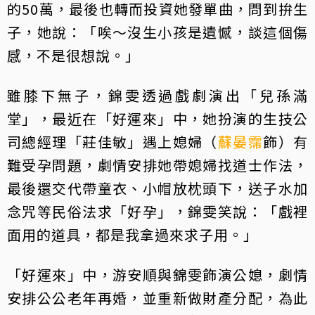
的50萬，最後也轉而投資她發單曲，問到拚生
子，她說：「唉～沒生小孩是遺憾，談這個傷
感，不是很想說。」
雖膝下無子，錦雯透過戲劇演出「兒孫滿
堂」，最近在「好運來」中，她扮演的生技公
司總經理「莊佳敏」遇上媳婦（
蘇晏霈
飾）有
難受孕問題，劇情安排她帶媳婦找道士作法，
最後還交代帶童衣、小帽放枕頭下，送子水加
念咒等民俗法求「好孕」，錦雯笑說：「戲裡
面用的道具，都是我拿過來求子用。」
「好運來」中，游安順與錦雯飾演公媳，劇情
安排公公老年再婚，並重新做財產分配，為此