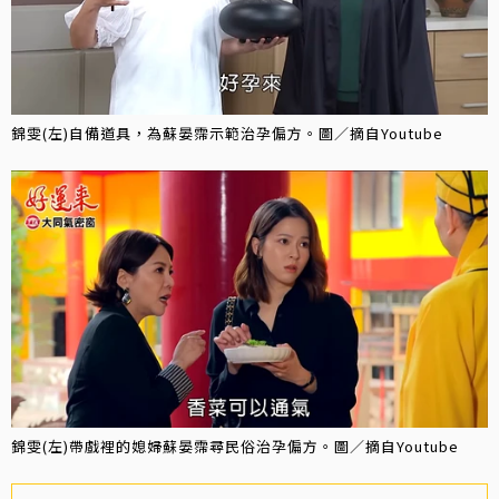
錦雯(左)自備道具，為蘇晏霈示範治孕偏方。圖／摘自Youtube
錦雯(左)帶戲裡的媳婦蘇晏霈尋民俗治孕偏方。圖／摘自Youtube