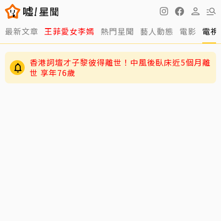
最新文章
王菲愛女李嫣
熱門星聞
藝人動態
電影
電視
香港詞壇才子黎彼得離世！中風後臥床近5個月離
世 享年76歲