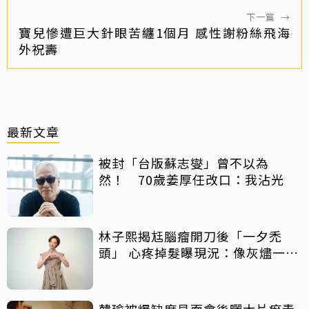
下一篇
→
寶兒慘遭巨大針眼苦纏1個月 感性謝粉絲飛海
外祝壽
最新文章
被封「台版蘇志燮」曾不以為
然！ 70歲姜厚任改口：我沾光
林子熙揭尪腦瘤開刀後「一夕禿
頭」 心疼掉髮曝現況：像灰燼一直
飛走
韓瑜被爆缺席見面會後曬大片瘀青