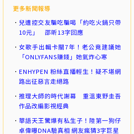
更多新聞報導
兒遭控交友騙吃騙喝「約吃火鍋只帶
10元」 邵昕13字回應
女歌手出輯卡關7年！老公竟建議她
「ONLYFANS賺錢」她氣炸心寒
ENHYPEN 粉絲直播輕生！疑不堪網
路出征惡言走絕路
推理大師的時代謝幕 重溫東野圭吾
作品改編影視經典
華語天王驚爆有私生子！陸第一狗仔
卓偉曝DNA驗真相 網友瘋猜3字巨星