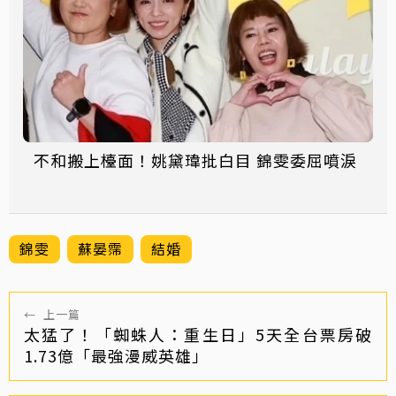
不和搬上檯面！姚黛瑋批白目 錦雯委屈噴淚
錦雯
蘇晏霈
結婚
←
上一篇
太猛了！「蜘蛛人：重生日」5天全台票房破
1.73億「最強漫威英雄」