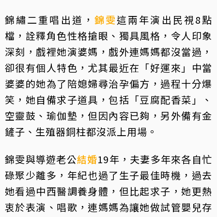
錦繡二重唱出道，
錦雯
這兩年演出民視8點
檔，詮釋角色性格搶眼、獨具風格，令人印象
深刻，戲裡她演婆媽，戲外連媽媽都沒當過，
卻很有個人特色，尤其最近在「好運來」中當
婆婆的她為了陪媳婦尋治孕偏方，過程十分爆
笑，她自備求子道具，包括「豆腐配香菜」、
空靈鼓、瑜伽墊，但因內容已夠，另外備有金
鏟子、生殖器銅柱都沒派上用場。
錦雯與導遊老公
結婚
19年，夫妻多年來各自忙
碌聚少離多，年紀也過了生子最佳時機，過去
她看過中西醫調養身體，但比起求子，她更熱
衷於表演、唱歌，連媽媽為讓她做試管嬰兒存