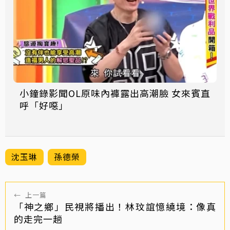
小鐘錄影聞OL原味內褲露出高潮臉 女來賓直
呼「好噁」
沈玉琳
孫德榮
←
上一篇
「神之鄉」民視將播出！林玟誼憶繞境：像真
的走完一趟