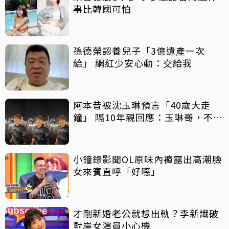
事比韓國可怕
孫德榮認養兒子「3億遺產一次
給」 網紅少安心動：交給我
阿本昔被沈玉琳預言「40歲大走
鐘」 隔10年親回應：玉琳哥，不好
意思囉！
小鐘錄影聞OL原味內褲露出高潮臉
女來賓直呼「好噁」
才剛新婚老公就想出軌？李新識破
對岸女演員小心機