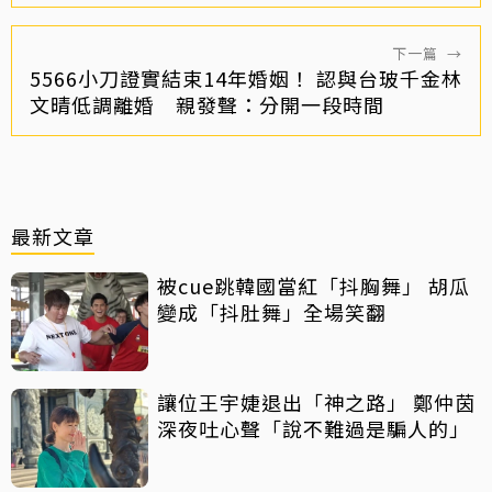
下一篇
→
5566小刀證實結束14年婚姻！ 認與台玻千金林
文晴低調離婚 親發聲：分開一段時間
最新文章
被cue跳韓國當紅「抖胸舞」 胡瓜
變成「抖肚舞」全場笑翻
讓位王宇婕退出「神之路」 鄭仲茵
深夜吐心聲「說不難過是騙人的」