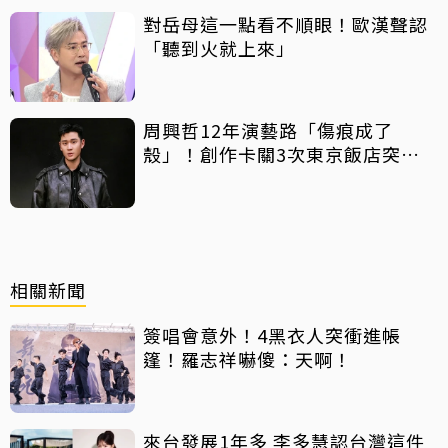
對岳母這一點看不順眼！歐漢聲認
「聽到火就上來」
周興哲12年演藝路「傷痕成了
殼」！創作卡關3次東京飯店突找
回靈感
相關新聞
簽唱會意外！4黑衣人突衝進帳
篷！羅志祥嚇傻：天啊！
來台發展1年多 李多慧認台灣這件