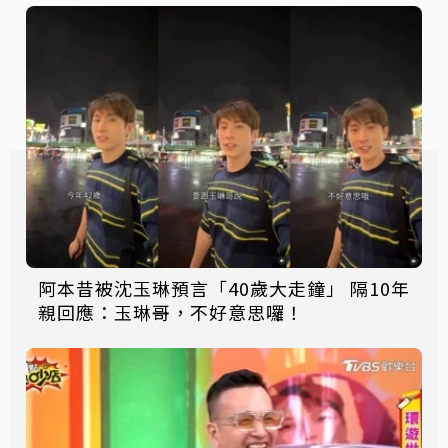
阿本昔被沈玉琳預言「40歲大走鐘」 隔10年
親回應：玉琳哥，不好意思囉！