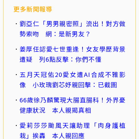
更多新聞報導
劉亞仁「男男親密照」流出！對方做
勢索吻 網：是新男友？
姜厚任認愛七世重逢！女友學歷背景
遭疑 列6點反擊：你們不懂
五月天冠佑20愛女遭AI合成不雅影
像 小玫瑰劉芯妤親回擊：已截圖
66歲徐乃麟驚現大腸直腸科！外界憂
健康狀況 本人親揭真相
愛莉莎莎颱風天讓助理「肉身護植
栽」挨轟 本人親回應