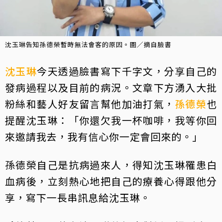
沈玉琳告知孫德榮暫時無法會客的原因。圖／摘自臉書
沈玉琳
今天透過臉書寫下千字文，分享自己的
發病過程以及目前的病況。文章下方湧入大批
粉絲和藝人好友留言幫他加油打氣，
孫德榮
也
提醒沈玉琳：「你還欠我一杯咖啡，我等你回
來邀請我去，我有信心你一定會回來的。」
孫德榮自己是抗病過來人，得知沈玉琳罹患白
血病後，立刻熱心地把自己的療養心得跟他分
享，寫下一長串訊息給沈玉琳。