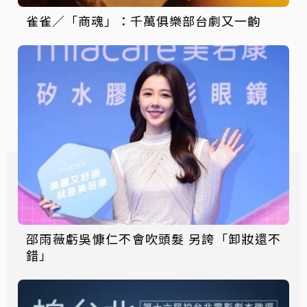
雀雀／「商魂」：千萬俱樂部台劇又一齣
邵雨薇虧吳慷仁不會吹頭髮 另誇「卸妝還不
錯」