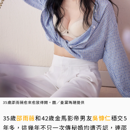
35歲邵雨薇愈來愈放得開。圖／曼黛瑪璉提供
35歲
邵雨薇
和42歲金馬影帝男友
吳慷仁
穩交5
年多，這幾年不只一次傳秘婚均遭否認，連邵