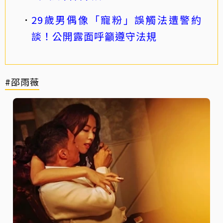
29歲男偶像「寵粉」誤觸法遭警約
談！公開露面呼籲遵守法規
#邵雨薇