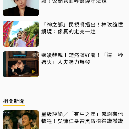
談！公開露面呼籲遵守法規
「神之鄉」民視將播出！林玟誼憶
繞境：像真的走完一趟
張凌赫親王楚然嘴好嘟！「這一秒
過火」人夫魅力爆發
相關新聞
星級評論／「有生之年」感謝有他
犧牲！吳慷仁暴雷黑鍋揹得讚讚讚