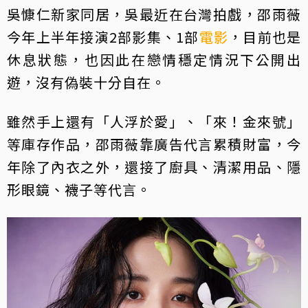
吳慷仁新家同居，吳最近在台灣拍戲，邵雨薇
今年上半年接演2部影集、1部
電影
，目前也是
休息狀態，也因此在戀情穩定情況下公開出
遊，沒有偽裝十分自在。
雖然手上還有「人浮於愛」、「來！金來號」
等庫存作品，邵雨薇靠廣告代言累積財富，今
年除了內衣之外，還接了廚具、清潔用品、隱
形眼鏡、襪子等代言。