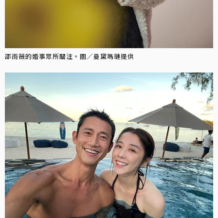
邵雨薇的婚事眾所關注。圖／曼黛瑪璉提供