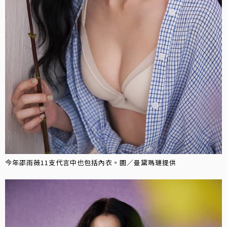
今年邵雨薇11支代言中也包括內衣。圖／曼黛瑪璉提供