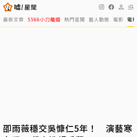
最新文章
5566小刀離婚
熱門星聞
藝人動態
電影
電
卲雨薇穩交吳慷仁5年！ 演藝寒