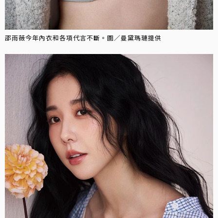
邵雨薇今年內衣和各項代言不斷。圖／曼黛瑪璉提供