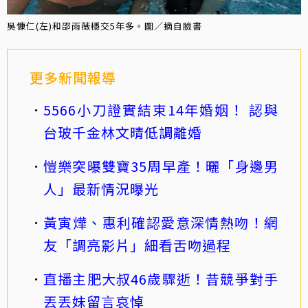
吳慷仁(左)和邵雨薇穩交5年多。圖／摘自臉書
更多新聞報導
5566小刀證實結束14年婚姻！ 認與
台玻千金林文晴低調離婚
愷樂突曝雙寶35周早產！曬「身邊男
人」最新情況曝光
黃寅燁、惠利確認愛意深情熱吻！網
友「調亮影片」細看舌吻過程
直播主肥大叔46歲驟逝！昔競爭對手
丟丟妹留言哀悼