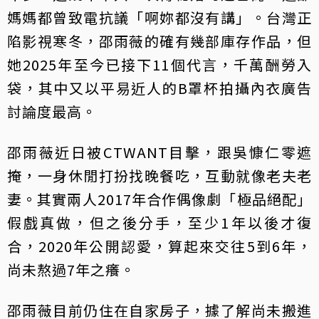
媽媽都曾致電抗議「啊妳都沒有講」。台灣正
陷影視寒冬，邵雨薇的確有幾部庫存作品，但
她2025年至今已接下11個代言，千萬酬勞入
袋，其中又以平易近人的B罩杯拍攝內衣廣告
討論度最高。
邵雨薇近日被CTWANT目擊，跟吳慷仁零遮
掩，一身休閒打扮找晚餐吃，互動就像老夫老
妻。其實兩人2017年合作偶像劇「極品絕配」
假戲真做，但之後分手，至少1年以後才復
合，2020年公開認愛，算起來交往5到6年，
尚未熬過7年之癢。
邵雨薇目前仍住在自家房子，據了解尚未搬進