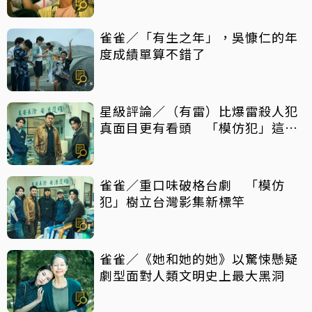
雀雀／「有生之年」，吳慷仁的年
度成績單算不錯了
星級評論／（有雷）比爆雷殺人犯
真面目更有看頭 「模仿犯」這件
事最震撼
雀雀／重口味破格台劇 「模仿
犯」樹立台灣影集新標竿
雀雀／《她和她的她》以驚悚懸疑
劇型面對人類文明史上最大黑洞