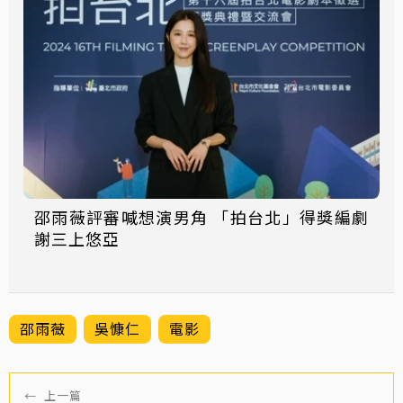
邵雨薇評審喊想演男角 「拍台北」得獎編劇
謝三上悠亞
邵雨薇
吳慷仁
電影
←
上一篇