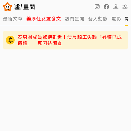
最新文章
姜厚任女友發文
熱門星聞
藝人動態
電影
電
泰男團成員驚傳離世！清晨騎車失聯「尋獲已成
遺體」 死因待調查