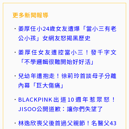
更多新聞報導
姜厚任小24歲女友遭爆「當小三有老
公小孩」女網友怒揭黑歷史
姜厚任女友遭控當小三！發千字文
「不學邏輯很難開始好好活」
兒幼年遭抱走！徐莉玲首談母子分離
內幕「巨大傷痛」
BLACKPINK出道10週年惹眾怒！
JISOO公開道歉：讓你們失望了
林逸欣喪父後首過父親節！名醫父43