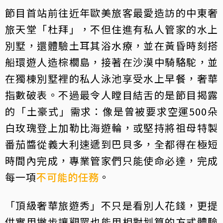
節目首站前往近年歐美旅客最愛造訪的中東奢
旅天堂「杜拜」，不但住進有私人管家的水上
別墅，還體驗土耳其浴水療，並在黃昏時刻搭
船環遊人造棕櫚島，接著在沙漠中騎駱駝，並
在獨棟別墅裡的私人泳池享受水上早餐，奢華
指數破表。不過最令人瞠目結舌的是節目揭露
的「土豪式」需求：像是曾被要求空運500朵
白玫瑰登上加勒比海遊輪，或堅持將祖母特製
番茄醬從義大利速遞到巴貝多，全都得在極短
時間內完成，專業管家們只能使命必達，完成
每一項
不可能的任務
。
「頂級奢華旅遊秀」不只是看別人花錢，更提
供實用撇步讓觀眾也能用相對划算的方式體驗