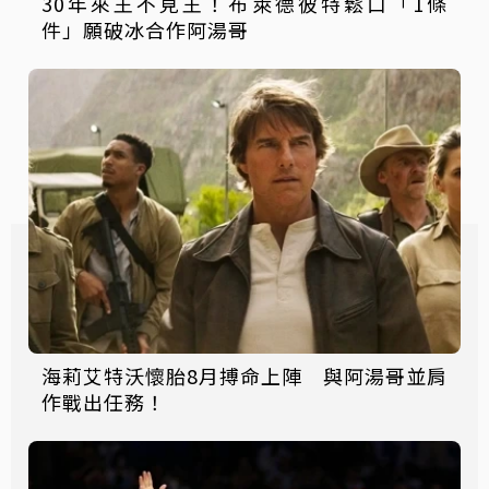
30年來王不見王！布萊德彼特鬆口「1條
件」願破冰合作阿湯哥
海莉艾特沃懷胎8月搏命上陣 與阿湯哥並肩
作戰出任務！