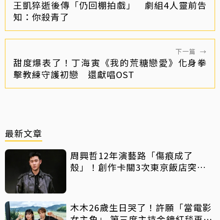
王凱猝逝後傳「仍回棚拍戲」 劇組4人靈前告
知：你殺青了
下一篇
→
甜度爆表了！丁海寅《我的荒糖戀愛》化身拳
擊教練守護初戀 還獻唱OST
最新文章
周興哲12年演藝路「傷痕成了
殼」！創作卡關3次東京飯店突找
回靈感
木木26歲生日哭了！許願「當電影
女主角」 第三度主持金鐘紅毯再喊