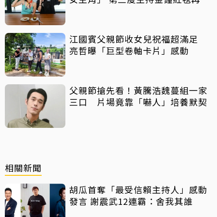
話
江國賓父親節收女兒祝福超滿足
亮哲曝「巨型卷軸卡片」感動
父親節搶先看！黃騰浩魏蔓組一家
三口 片場竟靠「嚇人」培養默契
相關新聞
胡瓜首奪「最受信賴主持人」感動
發言 謝震武12連霸：舍我其誰