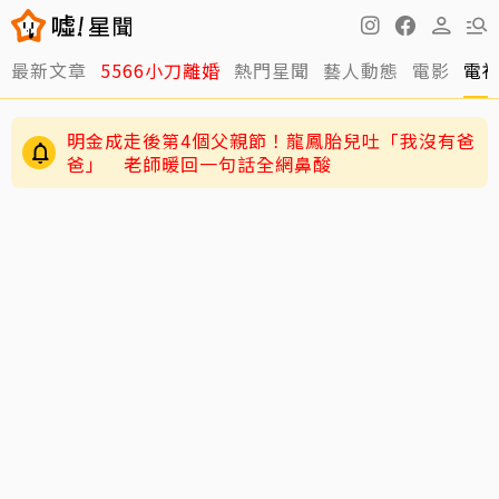
最新文章
5566小刀離婚
熱門星聞
藝人動態
電影
電
明金成走後第4個父親節！龍鳳胎兒吐「我沒有爸
爸」 老師暖回一句話全網鼻酸
小刀驚爆豪門婚變！與台玻千金12年婚姻傳已畫
句點 離婚原因曝光