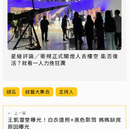
星級評論／衛視正式關燈人去樓空 能否復
活？就看一人力挽狂瀾
胡瓜
綜藝大集合
主持人
←
上一篇
王凱靈堂曝光！白衣遺照+黑色郵筒 媽媽缺席
原因曝光