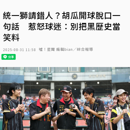
統一獅請錯人？胡瓜開球脫口一
句話 惹怒球迷：別把黑歷史當
笑料
噓！星聞 編輯bian／綜合報導
2025-08-31 11:58