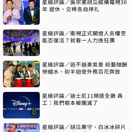
星級評論／吳宗憲胡瓜縱橫電視30
年 退休、交棒各自掙扎
星級評論／衛視正式關燈人去樓空
能否復活？就看一人力挽狂瀾
星級評論／逃不過景氣差 綜藝咖酬
勞縮水、砍半迫使外務百花齊放
星級評論／迪士尼11頻道全撤 員
工：我們根本被團滅了
星級評論／胡瓜棄守、白冰冰碎片