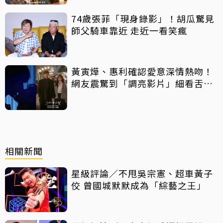
74歲張菲「現身錄影」！胡瓜驚見
師父騎車靠近 走近一看笑瘋
黃寅燁、惠利確認愛意深情熱吻！
網友震驚到「調亮影片」細看舌吻
過程
相關新聞
星級評論／不甩吳宗憲、超車黃子
佼 曾國城默默成為「綜藝之王」