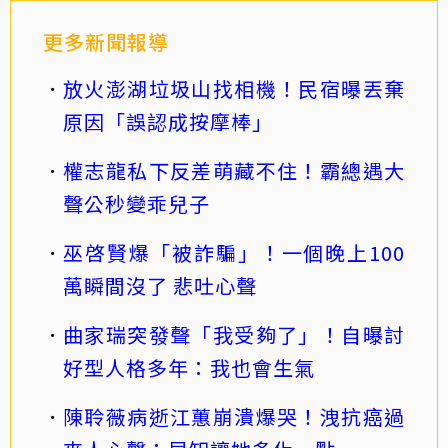
更多新聞報導
放火澎湖垃圾山找相機！民宿曝丟棄
原因「誤認成按摩棒」
權志龍私下反差萌藏不住！霸總遇大
聲公秒變乖兒子
巫啓賢爆「被詐騙」！一個晚上100
萬瞬間沒了 悲吐心聲
曲家瑞突發聲「我受夠了」！自曝討
好型人格多年：我也會生氣
陳聆薇病逝江蕙崩潰爆哭！洩抗癌過