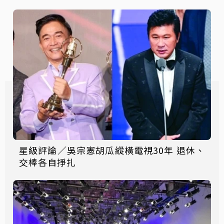
星級評論／吳宗憲胡瓜縱橫電視30年 退休、
交棒各自掙扎