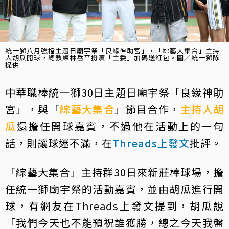
統一獅八月強檔主題日廟宇祭「良緣神助宮」，「綜藝大集合」主持
人胡瓜開球，總教練林岳平扮演「主委」加碼送紅包。圖／統一獅隊
提供
中華職棒統一獅30日主題日廟宇祭「良緣神助
宮」，與「
綜藝大集合
」節目合作，
主持人
胡
瓜
還擔任開球嘉賓，不過他在活動上的一句
話，則讓球迷不滿，在
Threads上發文
批評。
「綜藝大集合」主持群30日來新莊棒球場，擔
任統一獅廟宇祭的活動嘉賓，並由胡瓜進行開
球，有網友在Threads上發文提到，胡瓜說
「我們今天也不能預祝誰獲勝，總之今天我盤