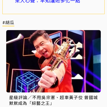
來人心聲：早知讓她多化一點
#胡瓜
星級評論／不甩吳宗憲、超車黃子佼 曾國城
默默成為「綜藝之王」