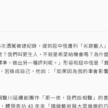
5次酒駕被逮紀錄，提到屈中恆遭列「劣跡藝人
麼？我們叫更生人，不就是希望給機會嗎？為什
標準，做出另一種評判呢。」形容和屈中恆是「
，若換成自己，他說：「如果因為我的事會影
演賴聲川延續創團作「那一夜，我們說相聲」的
，體現表坊 40 年來「精緻藝術與大眾娛樂的