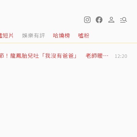
噓短片
娛樂有評
哈燒榜
噓粉
明金成走後第4個父親節！龍鳳胎兒吐「我沒有爸爸」 老師暖回一句話全網鼻酸
12:20