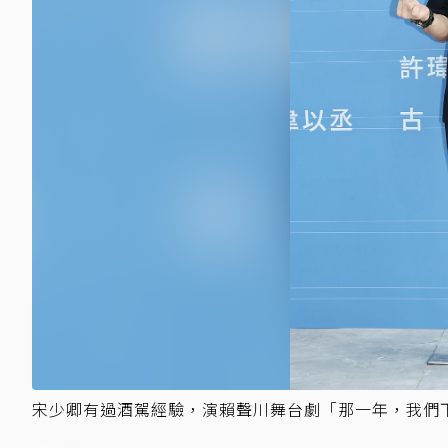
宋少卿有過酒駕經驗，演賴聲川舞台劇「那一年，我們