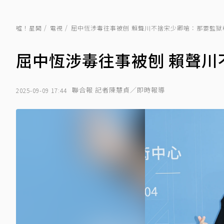
噓！星聞
電視
屈中恆涉毒往事被刨 賴聲川不捨宋少卿嗆：那要監獄
屈中恆涉毒往事被刨 賴聲
聯合報 記者陳慧貞／即時報導
2025-09-09 17:44