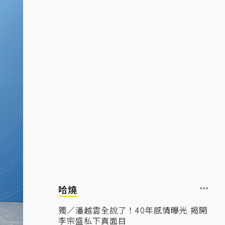
哈燒
獨／潘越雲全說了！40年感情曝光 揭開
李宗盛私下真面目