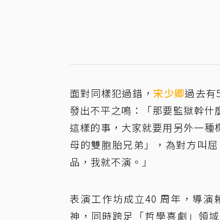
面對同樣犯過錯，
宋少卿
過去有
發出不平之鳴：「那要監獄幹什
這樣的事，大家就要用另外一種
母的雙胞胎兄弟」，為對方叫屈
品，我就不演。」
表演工作坊成立40 周年，導
神，同時跨足「哲學喜劇」領域