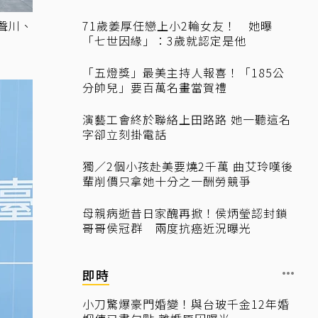
聲川、
71歲姜厚任戀上小2輪女友！ 她曝
「七世因緣」：3歲就認定是他
「五燈獎」最美主持人報喜！「185公
分帥兒」要百萬名畫當賀禮
演藝工會終於聯絡上田路路 她一聽這名
字卻立刻掛電話
獨／2個小孩赴美要燒2千萬 曲艾玲嘆後
輩削價只拿她十分之一酬勞競爭
母親病逝昔日家醜再掀！侯炳瑩認封鎖
哥哥侯冠群 兩度抗癌近況曝光
即時
小刀驚爆豪門婚變！與台玻千金12年婚