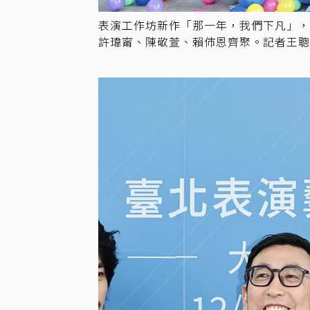
表演工作坊新作「那一年，我們下凡」
許瑋甯、陳敬萱、賴伂恩齊聚。記者王聰