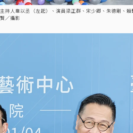
，主持人韋以丞（左起）、演員梁正群、宋少卿、朱德剛、賴
賢／攝影