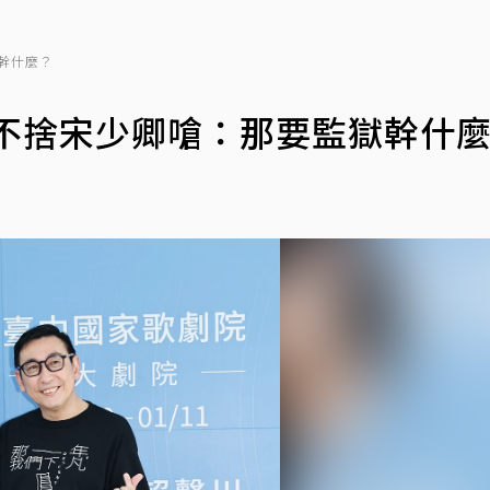
幹什麼？
川不捨宋少卿嗆：那要監獄幹什