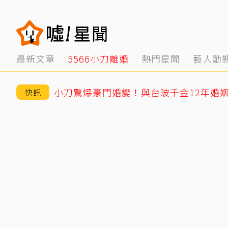
最新文章
5566小刀離婚
熱門星聞
藝人動
快訊