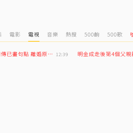
態
電影
電視
音樂
熱搜
500齣
500歌
小刀驚爆豪門婚變！與台玻千金12年婚姻傳已畫句點 離婚原因曝光
12:39