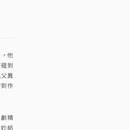
」，他
麼碰到
異父異
響到作
喜劇精
巧妙結