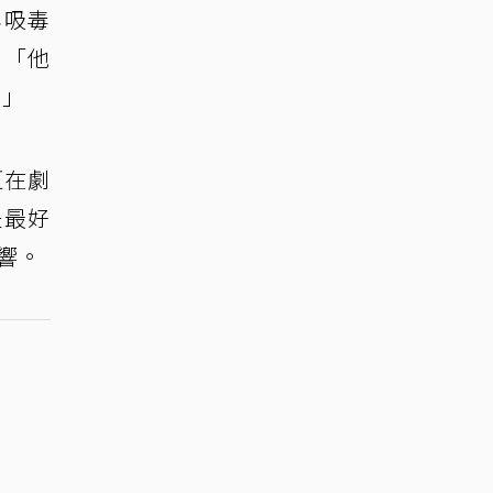
年吸毒
，「他
。」
恆在劇
是最好
響。