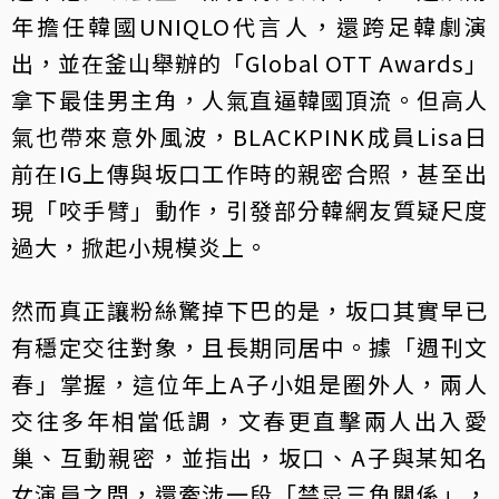
年擔任韓國UNIQLO代言人，還跨足韓劇演
出，並在釜山舉辦的「Global OTT Awards」
拿下最佳男主角，人氣直逼韓國頂流。但高人
氣也帶來意外風波，BLACKPINK成員Lisa日
前在IG上傳與坂口工作時的親密合照，甚至出
現「咬手臂」動作，引發部分韓網友質疑尺度
過大，掀起小規模炎上。
然而真正讓粉絲驚掉下巴的是，坂口其實早已
有穩定交往對象，且長期同居中。據「週刊文
春」掌握，這位年上A子小姐是圈外人，兩人
交往多年相當低調，文春更直擊兩人出入愛
巢、互動親密，並指出，坂口、A子與某知名
女演員之間，還牽涉一段「禁忌三角關係」，