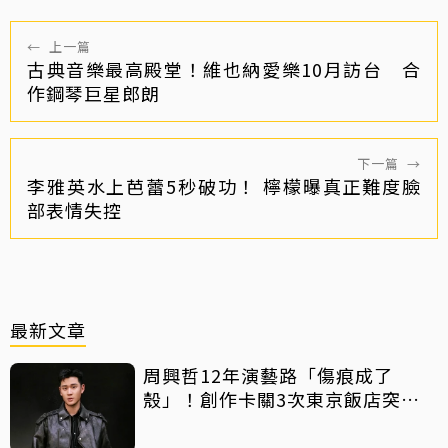
←
上一篇
古典音樂最高殿堂！維也納愛樂10月訪台 合
作鋼琴巨星郎朗
下一篇
→
李雅英水上芭蕾5秒破功！ 檸檬曝真正難度臉
部表情失控
最新文章
周興哲12年演藝路「傷痕成了
殼」！創作卡關3次東京飯店突找
回靈感