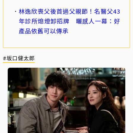
林逸欣喪父後首過父親節！名醫父43
年診所熄燈卸招牌 曬感人一幕：好
產品依舊可以傳承
#坂口健太郎