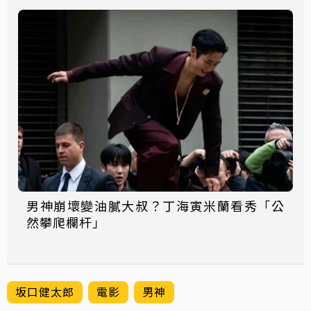
男神崩壞變油膩大叔？丁海寅米蘭看秀「公
然攀爬欄杆」
坂口健太郎
電影
男神