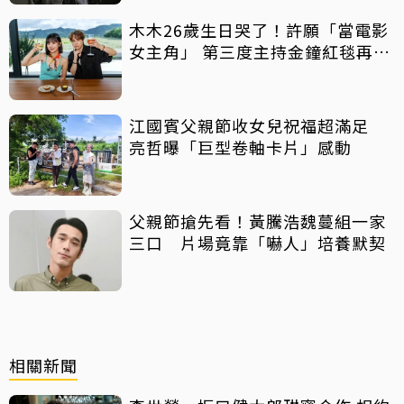
木木26歲生日哭了！許願「當電影
女主角」 第三度主持金鐘紅毯再喊
話
江國賓父親節收女兒祝福超滿足
亮哲曝「巨型卷軸卡片」感動
父親節搶先看！黃騰浩魏蔓組一家
三口 片場竟靠「嚇人」培養默契
相關新聞