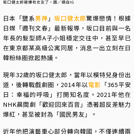
坂口健太郎被爆有女友了。圖／摘自IG
日本「鹽系
男神
」
坂口健太郎
驚爆戀情！根據
日媒「週刊文春」最新報導，坂口目前與一名
年長的髮型師A子小姐穩定交往中，甚至早已
在東京都某高級公寓同居，消息一出立刻在日
韓粉絲圈掀起熱議。
現年32歲的坂口健太郎，當年以模特兒身份出
道，後轉戰戲劇圈，2014年以
電影
「365平安
日：幸福的呼吸」打開知名度。2021年他在
NHK晨間劇「歡迎回來百音」憑著超反差魅力
爆紅，甚至被封為「國民男友」。
近年他把演藝重心部分轉向韓國，不僅連續兩