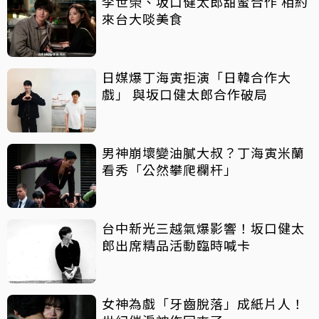
李世榮、坂口健太郎甜蜜合作 相約
來台大啖美食
日媒爆丁海寅拒演「日韓合作大
戲」 與坂口健太郎合作破局
男神崩壞變油膩大叔？丁海寅米蘭
看秀「公然攀爬欄杆」
台中新光三越氣爆影響！坂口健太
郎出席精品活動臨時喊卡
女神為戲「牙齒脫落」成紙片人！