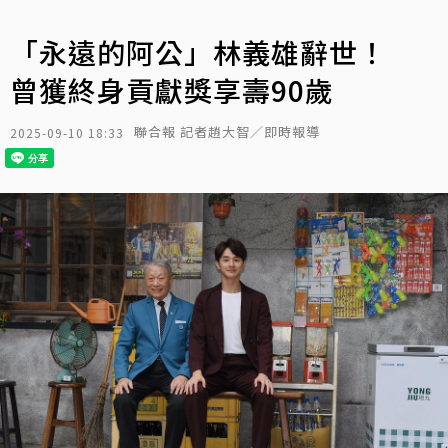
「永遠的阿公」林義雄辭世！
曾獲終身貢獻獎享壽90歲
聯合報 記者趙大智／即時報導
2025-09-10 18:33