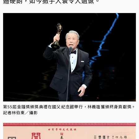
體硬朗，如今撒手人寰令人遺憾。
第55屆金鐘獎頒獎典禮在國父紀念館舉行，林義雄獲頒終身貢獻獎。
記者林伯東／攝影