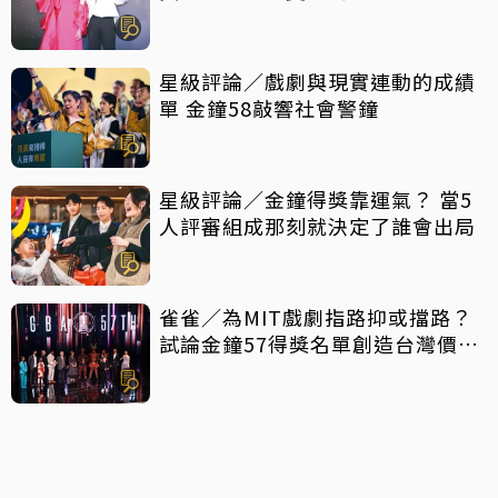
星級評論／戲劇與現實連動的成績
單 金鐘58敲響社會警鐘
星級評論／金鐘得獎靠運氣？ 當5
人評審組成那刻就決定了誰會出局
雀雀／為MIT戲劇指路抑或擋路？
試論金鐘57得獎名單創造台灣價值
密碼