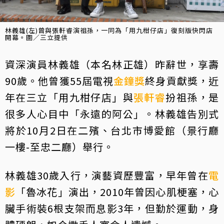
林義雄(左)曾與張軒睿演祖孫，一同為「用九柑仔店」復刻版快閃店
開幕。圖／三立提供
資深演員林義雄（本名林正雄）昨辭世，享壽
90歲。他曾獲55屆電視
金鐘獎
終身貢獻獎，近
年在三立「用九柑仔店」與
張軒睿
扮祖孫，是
很多人心目中「永遠的阿公」。林義雄告別式
將於10月2日在二殯、台北市博愛館（景行廳
一樓-至忠二廳）舉行。
林義雄30歲入行，演藝資歷豐富，早年曾在
電
影
「魯冰花」演出，2010年曾因心肌梗塞，心
臟手術裝6根支架而息影3年，但勤於運動，身