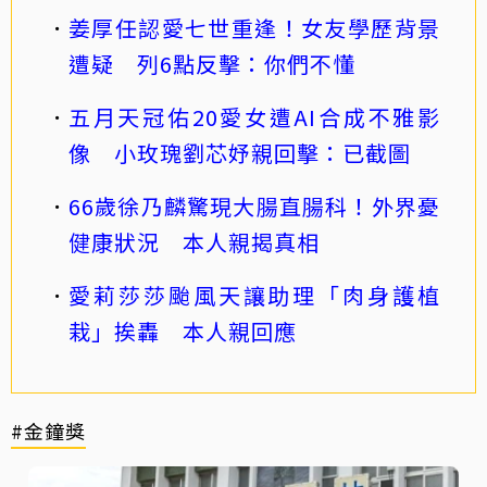
姜厚任認愛七世重逢！女友學歷背景
遭疑 列6點反擊：你們不懂
五月天冠佑20愛女遭AI合成不雅影
像 小玫瑰劉芯妤親回擊：已截圖
66歲徐乃麟驚現大腸直腸科！外界憂
健康狀況 本人親揭真相
愛莉莎莎颱風天讓助理「肉身護植
栽」挨轟 本人親回應
#金鐘獎