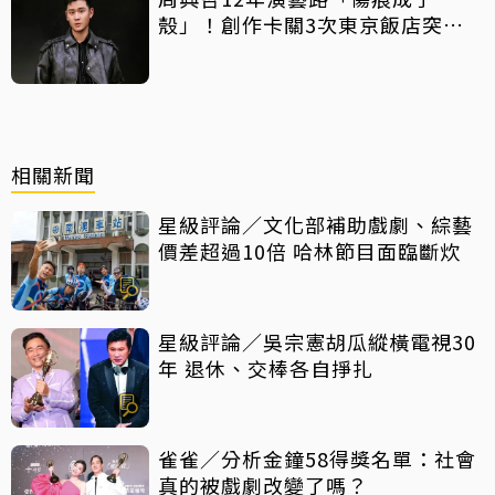
殼」！創作卡關3次東京飯店突找
回靈感
相關新聞
星級評論／文化部補助戲劇、綜藝
價差超過10倍 哈林節目面臨斷炊
星級評論／吳宗憲胡瓜縱橫電視30
年 退休、交棒各自掙扎
雀雀／分析金鐘58得獎名單：社會
真的被戲劇改變了嗎？