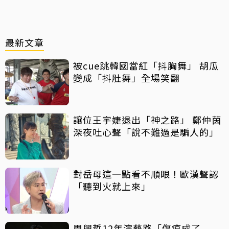
最新文章
被cue跳韓國當紅「抖胸舞」 胡瓜
變成「抖肚舞」全場笑翻
讓位王宇婕退出「神之路」 鄭仲茵
深夜吐心聲「說不難過是騙人的」
對岳母這一點看不順眼！歐漢聲認
「聽到火就上來」
周興哲12年演藝路「傷痕成了