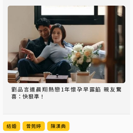
劉品言連晨翔熱戀1年懷孕早露餡 親友驚
喜：快狠準！
結婚
曾莞婷
陳漢典