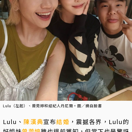
Lulu（左起）、曾莞婷和經紀人丹尼爾。圖／摘自臉書
Lulu、
陳漢典
宣布
結婚
，震撼各界，Lulu的
好姐妹
曾莞婷
雖也提前獲知，但當下也是驚訝