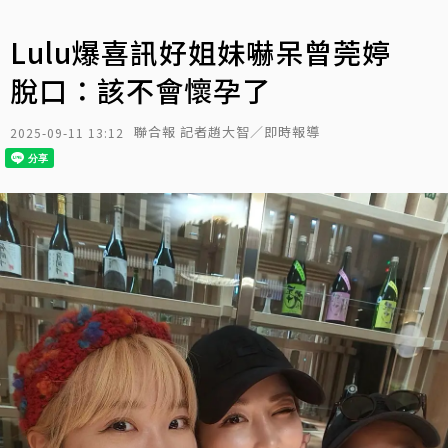
Lulu爆喜訊好姐妹嚇呆曾莞婷
脫口：該不會懷孕了
聯合報 記者趙大智／即時報導
2025-09-11 13:12