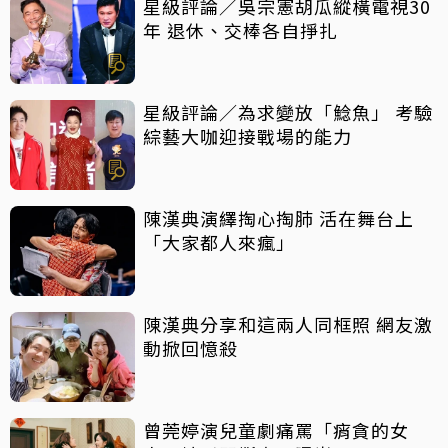
星級評論／吳宗憲胡瓜縱橫電視30
年 退休、交棒各自掙扎
星級評論／為求變放「鯰魚」 考驗
綜藝大咖迎接戰場的能力
陳漢典演繹掏心掏肺 活在舞台上
「大家都人來瘋」
陳漢典分享和這兩人同框照 網友激
動掀回憶殺
曾莞婷演兒童劇痛罵「痟貪的女