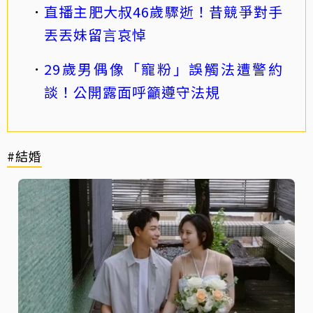
直播主肥大叔46歲驟逝！昔競爭對手
丟丟妹留言哀悼
29歲男偶像「寵粉」誤觸法遭警約
談！公開露面呼籲遵守法規
#結婚