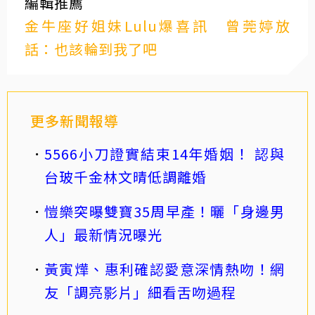
編輯推薦
金牛座好姐妹Lulu爆喜訊 曾莞婷放
話：也該輪到我了吧
更多新聞報導
5566小刀證實結束14年婚姻！ 認與
台玻千金林文晴低調離婚
愷樂突曝雙寶35周早產！曬「身邊男
人」最新情況曝光
黃寅燁、惠利確認愛意深情熱吻！網
友「調亮影片」細看舌吻過程