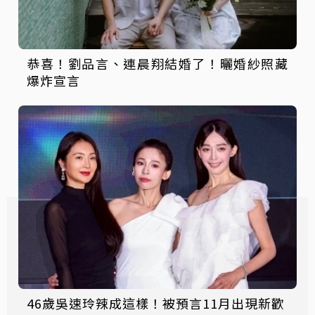
恭喜！劉品言、連晨翔結婚了！曬婚紗照藏
爆炸宣言
46歲吳速玲辣成這樣！被預言11月出現新歡