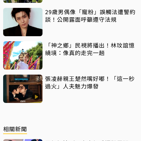
29歲男偶像「寵粉」誤觸法遭警約
談！公開露面呼籲遵守法規
「神之鄉」民視將播出！林玟誼憶
繞境：像真的走完一趟
張凌赫親王楚然嘴好嘟！「這一秒
過火」人夫魅力爆發
相關新聞