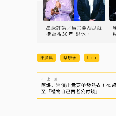
星級評論／吳宗憲胡瓜縱
橫電視30年 退休、交棒
各自掙扎
陳漢典
蔡康永
Lulu
←
上一篇
阿爆非洲演出竟要帶發熱衣！45
至「禮物自己買老公付錢」