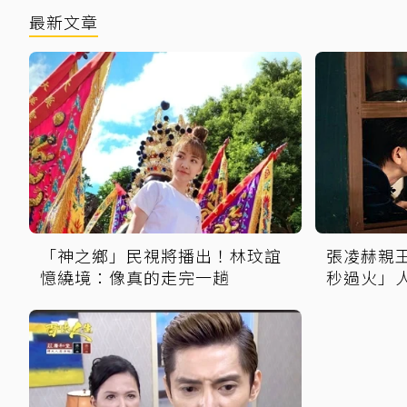
最新文章
「神之鄉」民視將播出！林玟誼
張凌赫親
憶繞境：像真的走完一趟
秒過火」