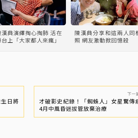
陳漢典演繹掏心掏肺 活在
陳漢典分享和這兩人同
舞台上「大家都人來瘋」
照 網友激動掀回憶殺
下一
歲生日將
才破影史紀錄！「蜘蛛人」女星驚傳
4月中風昏迷拔管放棄治療