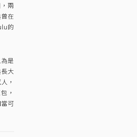
圈，兩
典曾在
lu的
以為是
典長大
感人，
紅包，
相當可