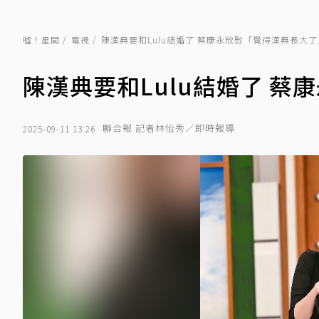
噓！星聞
電視
陳漢典要和Lulu結婚了 蔡康永欣慰「覺得漢典長大了
陳漢典要和Lulu結婚了 
聯合報 記者林怡秀／即時報導
2025-09-11 13:26