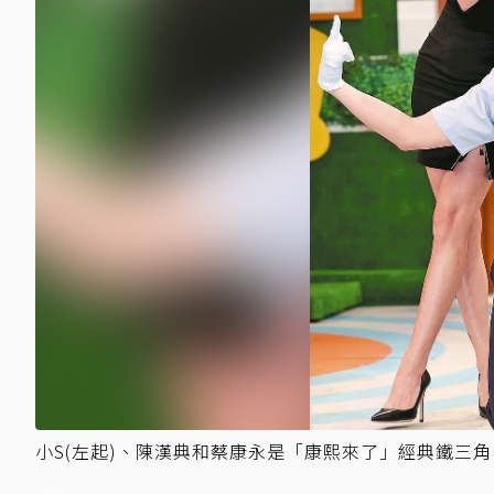
小S(左起)、陳漢典和蔡康永是「康熙來了」經典鐵三