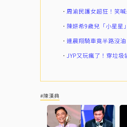
周渝民護女超狂！笑喊
陳妍希9歲兒「小星星
連晨翔騎車竟半路沒油
JYP又玩瘋了！穿垃圾
#陳漢典