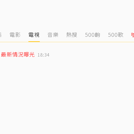
態
電影
電視
音樂
熱搜
500齣
500歌
」最新情況曝光
18:34