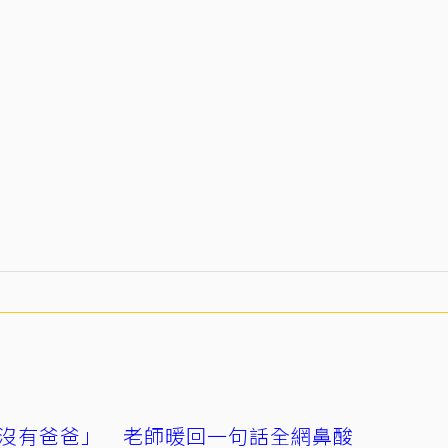
沒有爸爸」 老師暖回一句話全網鼻酸