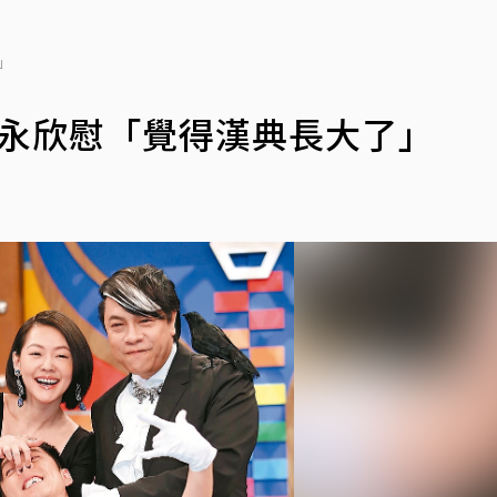
」
蔡康永欣慰「覺得漢典長大了」