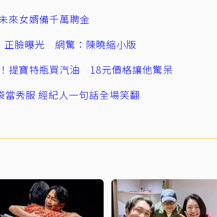
未來女婿備千萬聘金
」正臉曝光 網驚：陳曉縮小版
！提寶特瓶買汽油 18元價格讓他驚呆
袋當秀服 經紀人一句話全場笑翻