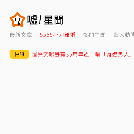
最新文章
5566小刀離婚
熱門星聞
藝人動
愷樂突曝雙寶35周早產！曬「身邊男人
快訊