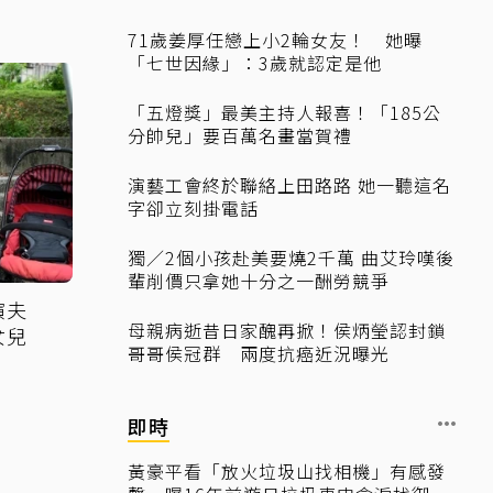
71歲姜厚任戀上小2輪女友！ 她曝
「七世因緣」：3歲就認定是他
「五燈獎」最美主持人報喜！「185公
分帥兒」要百萬名畫當賀禮
演藝工會終於聯絡上田路路 她一聽這名
字卻立刻掛電話
獨／2個小孩赴美要燒2千萬 曲艾玲嘆後
輩削價只拿她十分之一酬勞競爭
演夫
母親病逝昔日家醜再掀！侯炳瑩認封鎖
女兒
哥哥侯冠群 兩度抗癌近況曝光
即時
黃豪平看「放火垃圾山找相機」有感發