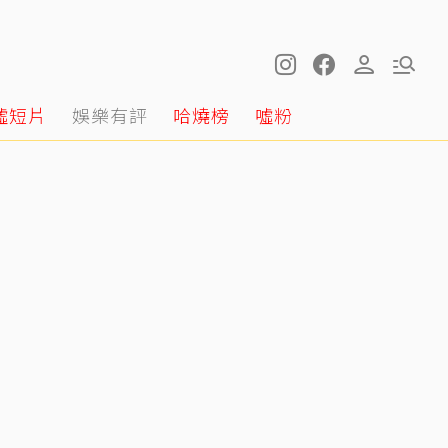
噓短片
娛樂有評
哈燒榜
噓粉