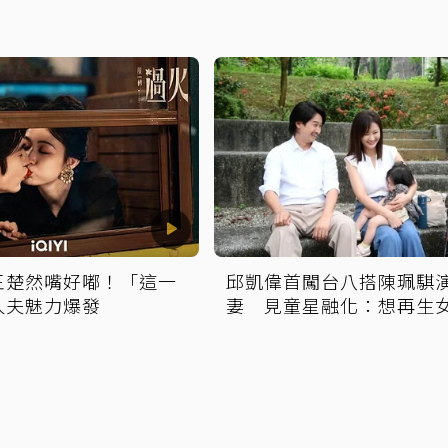
王楚然嘴好嘟！「這一
邱凱偉首闖台八搭陳珮騏
人夫魅力爆發
妻 見童星融化：想再生