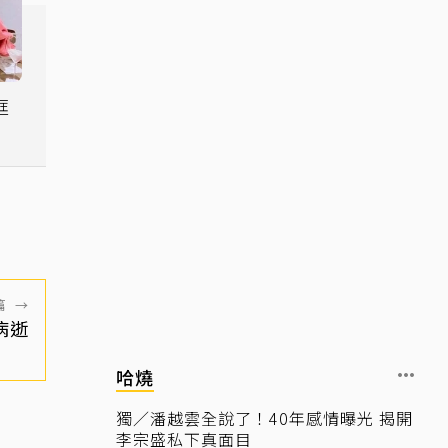
框
篇
→
病逝
哈燒
獨／潘越雲全說了！40年感情曝光 揭開
李宗盛私下真面目