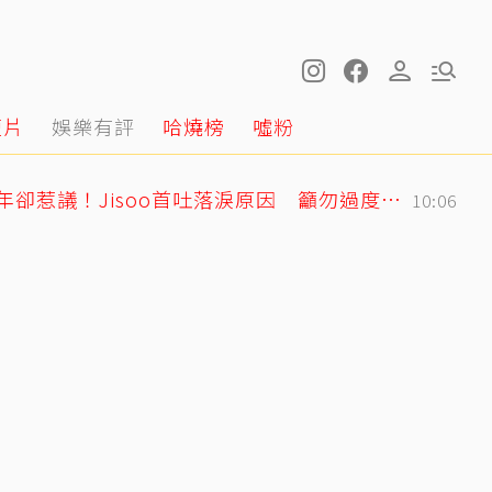
短片
娛樂有評
哈燒榜
噓粉
BLACKPINK歡慶10周年卻惹議！Jisoo首吐落淚原因 籲勿過度解讀
10:06