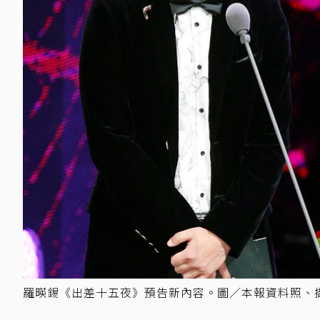
羅暎錫《出差十五夜》預告新內容。圖／本報資料照、