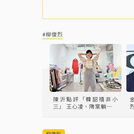
#柳俊烈
陳沂點評「韓韶禧非小
三」 王心凌、隋棠躺著也
中槍
柳俊烈