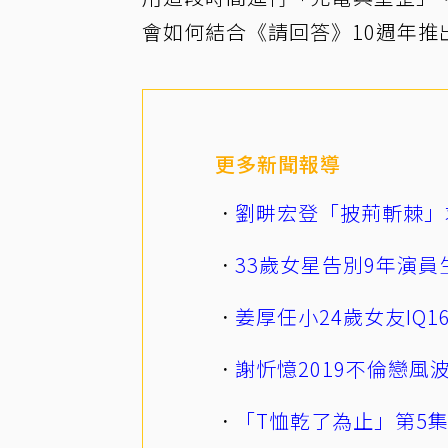
會如何結合《請回答》10週年推
更多新聞報導
劉畊宏登「披荊斬棘」
33歲女星告別9年演員
姜厚任小24歲女友IQ
謝忻憶2019不倫戀
「T恤乾了為止」第5