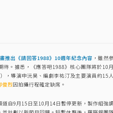
計畫推出《請回答1988》10週年紀念內容
，雖然
待。據悉，《應答吧1988》核心團隊將於10
行），導演申沅昊、編劇李祐汀及主要演員約15
柳俊烈
因拍攝行程確定缺席。
e頻道自9月15日至10月14日暫停更新，製作組強
，並計劃以新節目回歸。短暫休整後，羅暎錫團