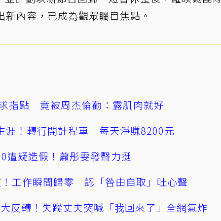
出新內容，已成為觀眾矚目焦點。
求指點 竟被周杰倫勸：露肌肉就好
生涯！轉行開計程車 每天淨賺8200元
160遭疑造假！蕭彤雯發聲力挺
風波！工作瞬間歸零 認「咎由自取」吐心聲
集大反轉！失蹤丈夫突喊「我回來了」全網氣炸