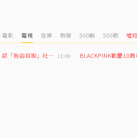
電影
電視
音樂
熱搜
500齣
500歌
噓
謝忻憶2019不倫戀風波！工作瞬間歸零 認「咎由自取」吐心聲
11:09