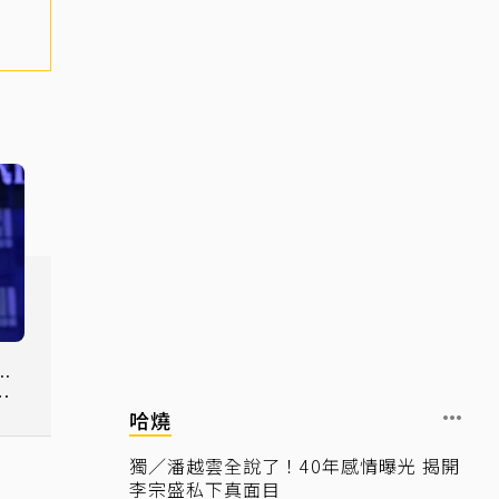
.
物
哈燒
獨／潘越雲全說了！40年感情曝光 揭開
李宗盛私下真面目