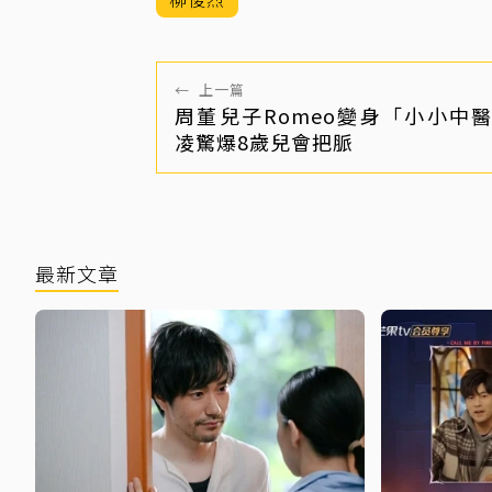
←
上一篇
周董兒子Romeo變身「小小中
凌驚爆8歲兒會把脈
最新文章