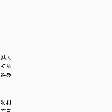
參與人
月初前
人將參
調將利
隊究竟