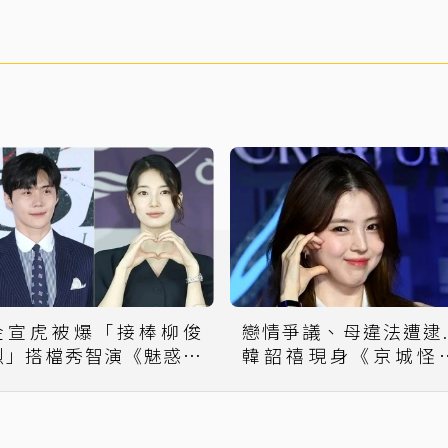
金宣虎被爆「接棒柳俊
戀情爭議、母違法遭逮..
烈」搭檔秀智演《魅惑》
韓韶禧現身《京城怪
網評：不如原選角
2》記者會吐真實心聲