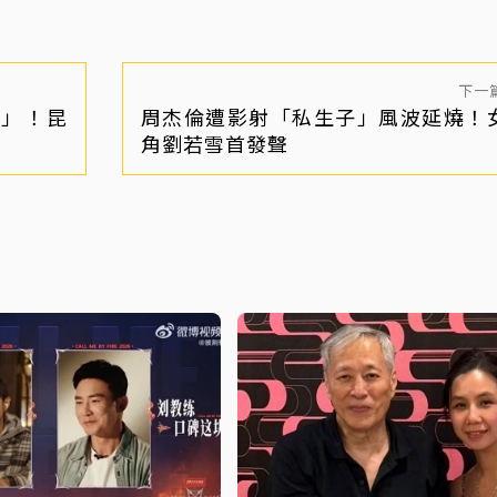
下一
醫」！昆
周杰倫遭影射「私生子」風波延燒！
角劉若雪首發聲