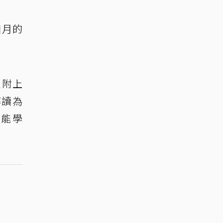
個月的
並附上
解讀為
藝能學