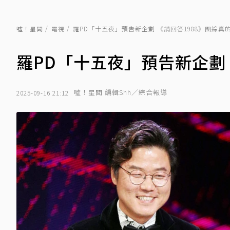
噓！星聞
電視
羅PD「十五夜」預告新企劃 《請回答1988》團綜真
羅PD「十五夜」預告新企劃 
噓！星聞 編輯Shh／綜合報導
2025-09-16 21:12