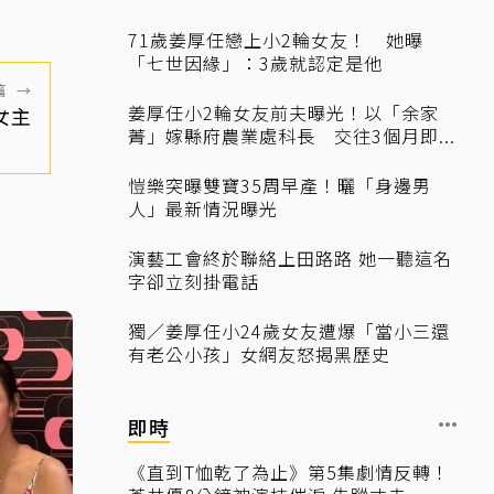
71歲姜厚任戀上小2輪女友！ 她曝
「七世因緣」：3歲就認定是他
篇
→
姜厚任小2輪女友前夫曝光！以「余家
女主
菁」嫁縣府農業處科長 交往3個月即...
愷樂突曝雙寶35周早產！曬「身邊男
人」最新情況曝光
演藝工會終於聯絡上田路路 她一聽這名
字卻立刻掛電話
獨／姜厚任小24歲女友遭爆「當小三還
有老公小孩」女網友怒揭黑歷史
即時
《直到T恤乾了為止》第5集劇情反轉！