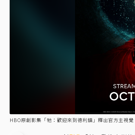
HBO原創影集「牠：歡迎來到德利鎮」釋出官方主視覺。