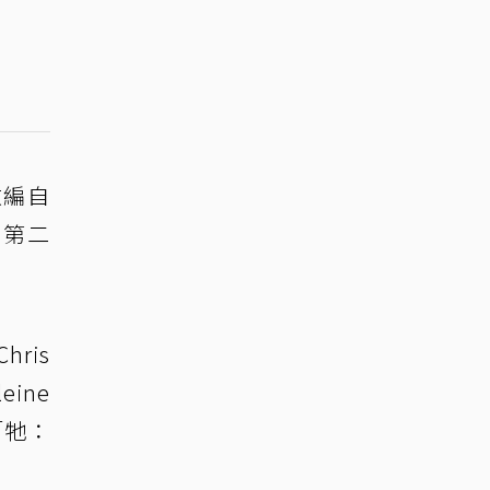
改編自
：第二
ris
eine
。「牠：