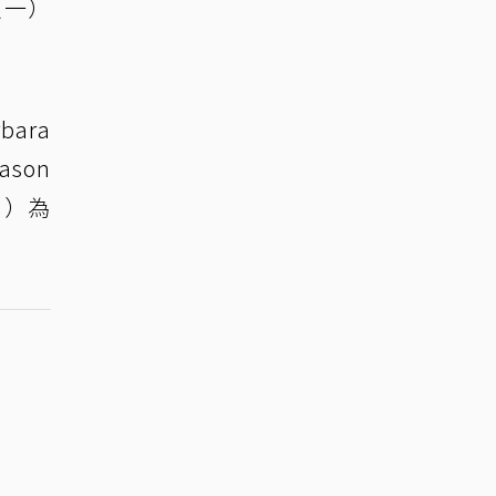
（一）
ara
son
」）為