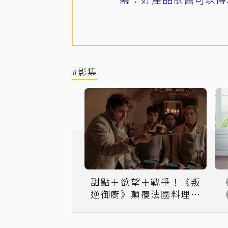
#影集
甜點＋欲望＋戰爭！《叛
逆御廚》顛覆法國料理傳
奇 揭開首位「明星主廚」
的甜點帝國與間諜人生