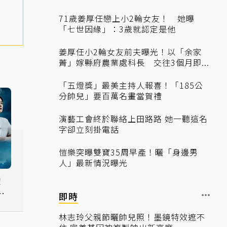
71歲姜厚任戀上小2輪女友！ 她曝
「七世因緣」：3歲就認定是他
姜厚任小2輪女友前夫曝光！以「余家
菁」嫁縣府農業處科長 交往3個月即...
「五燈獎」最美主持人報喜！「185公
分帥兒」要百萬名畫當賀禮
演藝工會終於聯絡上田路路 她一聽這名
字卻立刻掛電話
愷樂突曝雙寶35周早產！曬「身邊男
人」最新情況曝光
！
檔
即時
林志玲父親節曬帥兒照！墨鏡特效遮不