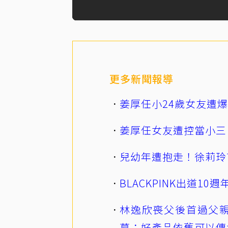
更多新聞報導
姜厚任小24歲女友遭
姜厚任女友遭控當小三
兒幼年遭抱走！徐莉玲
BLACKPINK出道1
林逸欣喪父後首過父親
幕：好產品依舊可以傳