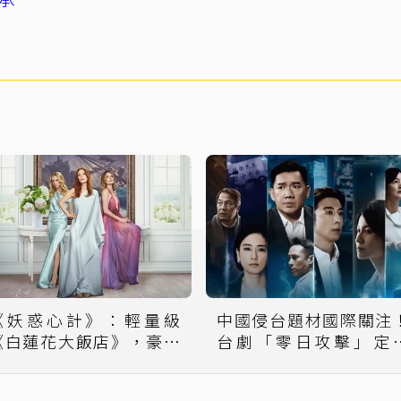
《妖惑心計》：輕量級
中國侵台題材國際關注
《白蓮花大飯店》，豪門
台劇「零日攻擊」定
迷霧中的階級慾望
8/2預告震撼曝光