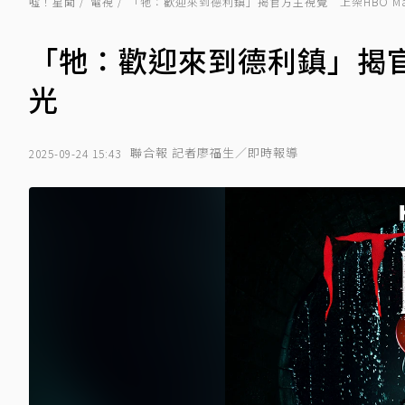
噓！星聞
電視
「牠：歡迎來到德利鎮」揭官方主視覺 上架HBO M
「牠：歡迎來到德利鎮」揭官
光
聯合報 記者廖福生／即時報導
2025-09-24 15:43