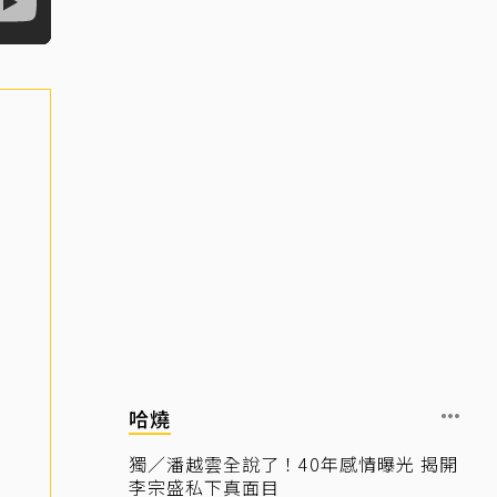
哈燒
獨／潘越雲全說了！40年感情曝光 揭開
李宗盛私下真面目