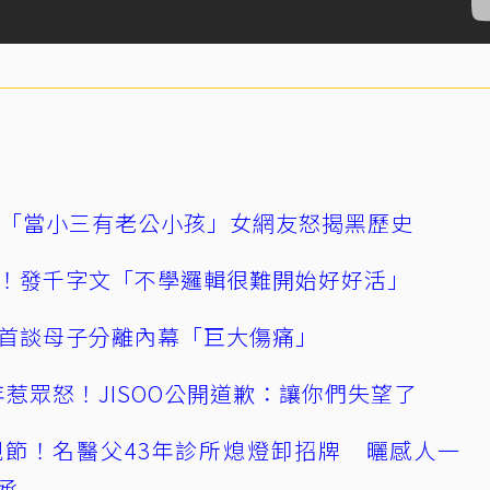
爆「當小三有老公小孩」女網友怒揭黑歷史
！發千字文「不學邏輯很難開始好好活」
首談母子分離內幕「巨大傷痛」
0週年惹眾怒！JISOO公開道歉：讓你們失望了
節！名醫父43年診所熄燈卸招牌 曬感人一
承