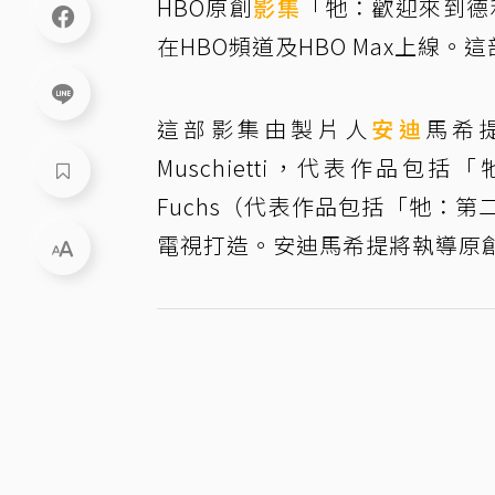
HBO原創
影集
「牠：歡迎來到德
在HBO頻道及HBO Max上線
這部影集由製片人
安迪
馬希提
Muschietti，代表作品包
Fuchs（代表作品包括「牠：第
電視打造。安迪馬希提將執導原