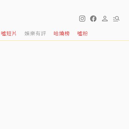
噓短片
娛樂有評
哈燒榜
噓粉