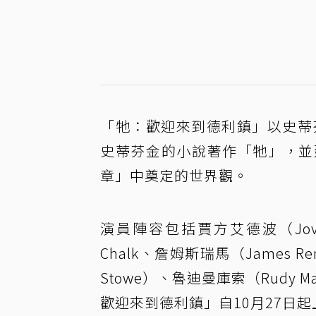
「牠：歡迎來到德利鎮」以史蒂芬金
史蒂芬金的小說著作「牠」，並
章」中奠定的世界觀。
演員陣容包括賈方艾德波（Jovan A
Chalk、詹姆斯瑞馬（James Rem
Stowe）、魯迪曼庫索（Rudy Ma
歡迎來到德利鎮」自10月27日起上