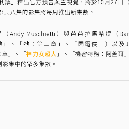
利鎮」釋出官方預告與主視覺，將於10月27日
。這部共八集的影集將每周推出新集數。
（Andy Muschietti）與芭芭拉馬希提（Barb
括「牠」、「牠：第二章」、「閃電俠」）以及Ja
二章」、「
神力女超人
」、「機密特務：阿蓋爾
創影集中的眾多集數。