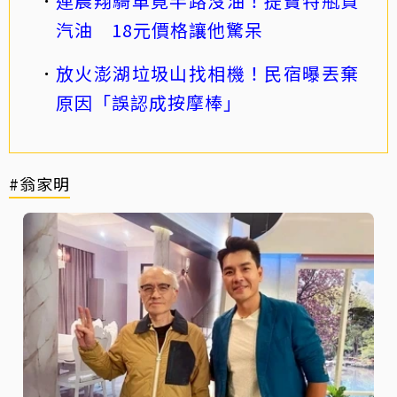
連晨翔騎車竟半路沒油！提寶特瓶買
汽油 18元價格讓他驚呆
放火澎湖垃圾山找相機！民宿曝丟棄
原因「誤認成按摩棒」
#翁家明