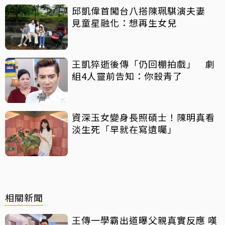
邱凱偉首闖台八搭陳珮騏演夫妻
見童星融化：想再生女兒
王凱猝逝後傳「仍回棚拍戲」 劇
組4人靈前告知：你殺青了
資深玉女變身長照碩士！陳明真看
淡生死「早就在寫遺囑」
相關新聞
王傳一學霸出道曝父親真實反應 嘆