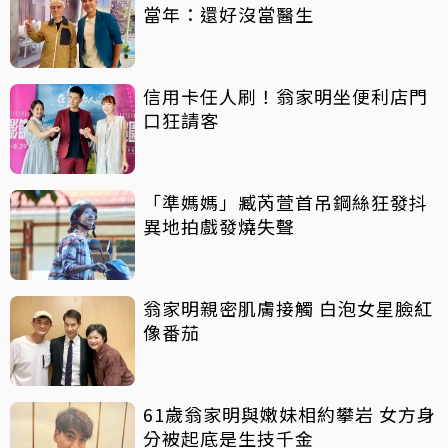
當年：還好沒當醫生
信用卡任人刷！翁家明坐便利店門
口狂請客
「準媽媽」臧芮萱首吊鋼絲狂發抖
異地拍戲發燒失聲
翁家明親密肌膚接觸 白泡女星臉紅
像番茄
61歲翁家明與嫩妹相約攀岩 女方身
分被起底是生技千金