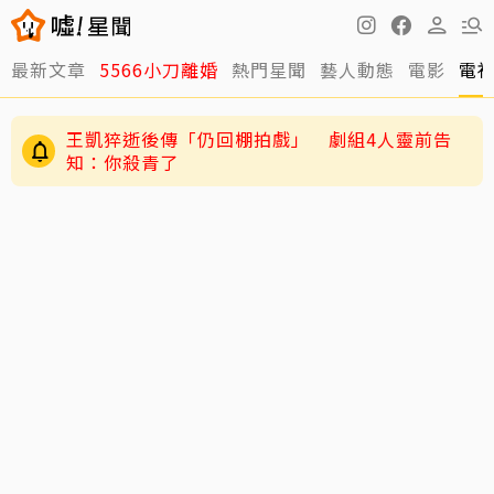
最新文章
5566小刀離婚
熱門星聞
藝人動態
電影
電
陳妍希9歲兒「小星星」長大了！正臉曝光 網
驚：陳曉縮小版
王凱猝逝後傳「仍回棚拍戲」 劇組4人靈前告
知：你殺青了