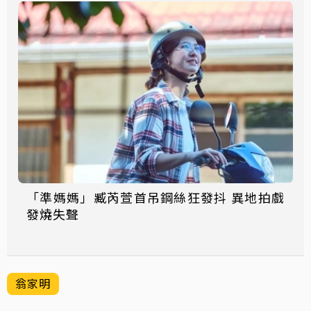
「準媽媽」臧芮萱首吊鋼絲狂發抖 異地拍戲
發燒失聲
翁家明