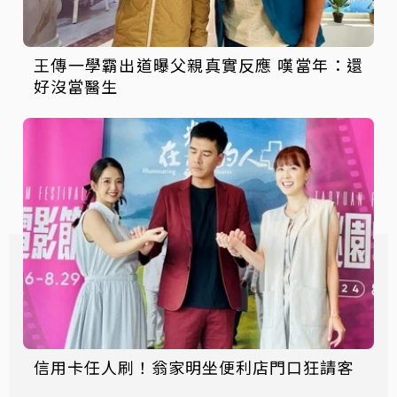
王傳一學霸出道曝父親真實反應 嘆當年：還
好沒當醫生
信用卡任人刷！翁家明坐便利店門口狂請客