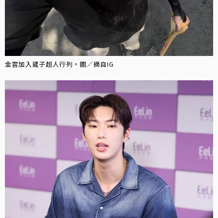
金雲加入鏟子超人行列。圖／摘自IG