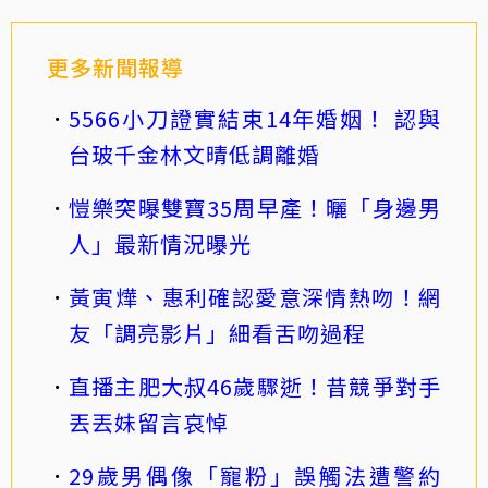
更多新聞報導
5566小刀證實結束14年婚姻！ 認與
台玻千金林文晴低調離婚
愷樂突曝雙寶35周早產！曬「身邊男
人」最新情況曝光
黃寅燁、惠利確認愛意深情熱吻！網
友「調亮影片」細看舌吻過程
直播主肥大叔46歲驟逝！昔競爭對手
丟丟妹留言哀悼
29歲男偶像「寵粉」誤觸法遭警約