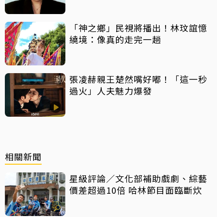
「神之鄉」民視將播出！林玟誼憶
繞境：像真的走完一趟
張凌赫親王楚然嘴好嘟！「這一秒
過火」人夫魅力爆發
相關新聞
星級評論／文化部補助戲劇、綜藝
價差超過10倍 哈林節目面臨斷炊