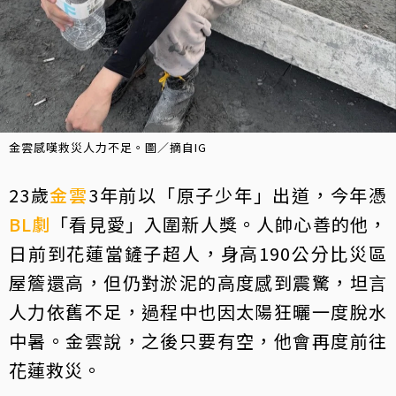
金雲感嘆救災人力不足。圖／摘自IG
23歲
金雲
3年前以「原子少年」出道，今年憑
BL劇
「看見愛」入圍新人獎。人帥心善的他，
日前到花蓮當鏟子超人，身高190公分比災區
屋簷還高，但仍對淤泥的高度感到震驚，坦言
人力依舊不足，過程中也因太陽狂曬一度脫水
中暑。金雲說，之後只要有空，他會再度前往
花蓮救災。