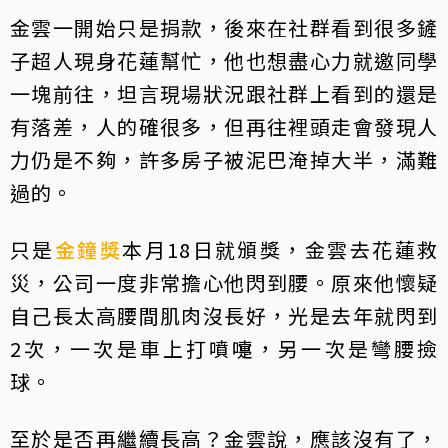
金雲一開始只是捐款，後來在社群看到很多鏟
子超人現身花蓮幫忙，他也想盡心力就邀同學
一塊前往，坦言現場狀況跟社群上看到的還是
有落差，人的確很多，但再往裡頭走會發現人
力仍是不夠，許多房子被泥巴淹掉大半，滿難
過的。
只是
金鐘獎
本月18日就頒獎，金雲去花蓮救
災，公司一度非常擔心他閃到腰。原來他懷疑
自己長太高腰間肌肉沒長好，光是去年就閃到
2次，一次是車上打噴嚏，另一次是彎腰撿
球。
至於是否再繼續長高？金雲說，應該沒有了，