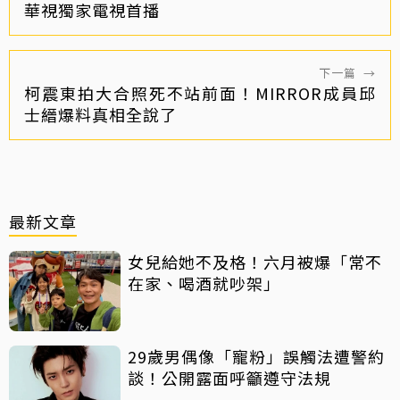
華視獨家電視首播
下一篇
→
柯震東拍大合照死不站前面！MIRROR成員邱
士縉爆料真相全說了
最新文章
女兒給她不及格！六月被爆「常不
在家、喝酒就吵架」
29歲男偶像「寵粉」誤觸法遭警約
談！公開露面呼籲遵守法規