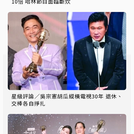
10倍 哈林節目面臨斷炊
星級評論／吳宗憲胡瓜縱橫電視30年 退休、
交棒各自掙扎