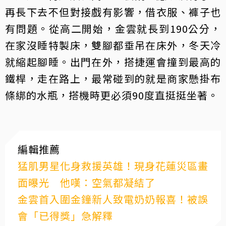
再長下去不但對接戲有影響，借衣服、褲子也
有問題。從高二開始，金雲就長到190公分，
在家沒睡特製床，雙腳都垂吊在床外，冬天冷
就縮起腳睡。出門在外，搭捷運會撞到最高的
鐵桿，走在路上，最常碰到的就是商家懸掛布
條綁的水瓶，搭機時更必須90度直挺挺坐著。
編輯推薦
猛肌男星化身救援英雄！現身花蓮災區畫
面曝光 他嘆：空氣都凝結了
金雲首入圍金鐘新人致電奶奶報喜！被誤
會「已得獎」急解釋