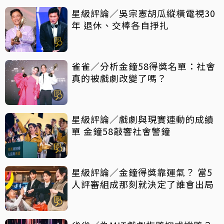
星級評論／吳宗憲胡瓜縱橫電視30
年 退休、交棒各自掙扎
雀雀／分析金鐘58得獎名單：社會
真的被戲劇改變了嗎？
星級評論／戲劇與現實連動的成績
單 金鐘58敲響社會警鐘
星級評論／金鐘得獎靠運氣？ 當5
人評審組成那刻就決定了誰會出局