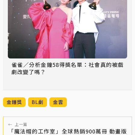
雀雀／分析金鐘58得獎名單：社會真的被戲
劇改變了嗎？
金鐘獎
BL劇
金雲
←
上一篇
「魔法帽的工作室」全球熱銷900萬冊 動畫版