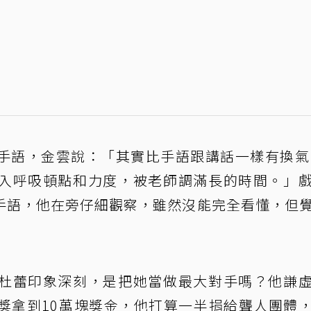
手語，金雲說：「其實比手語跟講話一樣有換氣
入呼吸頓點和力度，被老師調滿長的時間。」
手語，他在旁仔細觀察，雖然沒能完全看懂，但
杜蕾印象深刻，是把她當做最大對手嗎？他謙
獎拿到10萬塊獎金，他打算一半捐給聾人團體