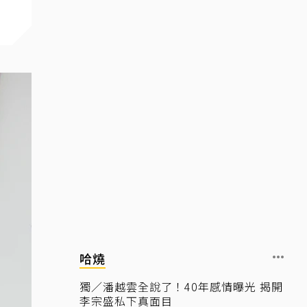
哈燒
獨／潘越雲全說了！40年感情曝光 揭開
李宗盛私下真面目