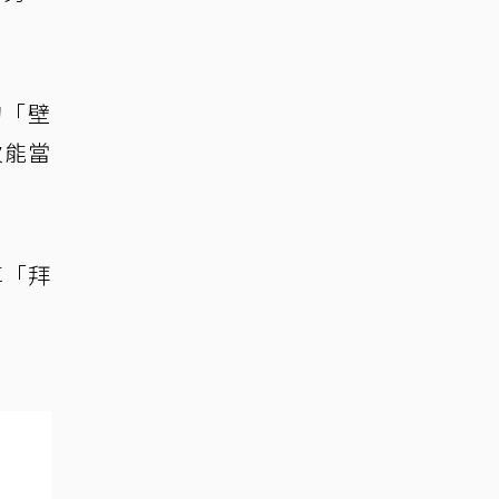
的「壁
次能當
享「拜