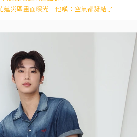
花蓮災區畫面曝光 他嘆：空氣都凝結了