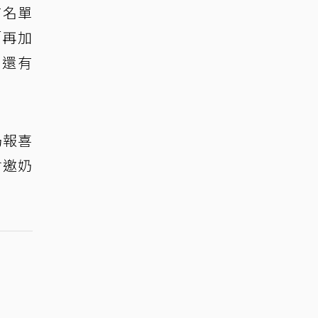
布名單
「再加
，還有
奶報喜
會邀奶