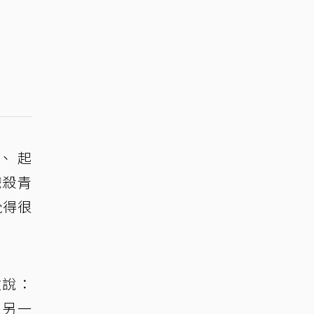
、 起
戲殺青
覺得很
虛說：
，另一