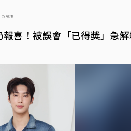
」急解釋
奶報喜！被誤會「已得獎」急解