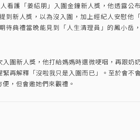
聾人看護「姜紹朋」入圍金鐘新人獎，他透露公
提到新人獎，以為沒入圍，加上經紀人安慰他
期待典禮當晚能見到「人生清理員」的鳳小岳
次入圍新人獎，他打給媽媽時還微哽咽，再跟奶
趕緊再解釋「沒啦我只是入圍而已」。至於會不
方便，但會邀她們來觀禮。