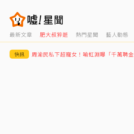
最新文章
肥大叔猝逝
熱門星聞
藝人動態
周渝民私下超寵女！喻虹淵曝「千萬聘金
快訊