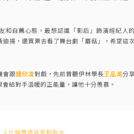
友和自薦心態，最想認識「影后」飾演經紀人
黃迪揚，還買票去看了舞台劇「蘑菇」，希望這
機會跟
鍾欣凌
對戲，先前曾聽伊林學長
王品澔
分
很會給對手溫暖的正能量，讓他十分羨慕。
！人比屋簷還高差點脫水