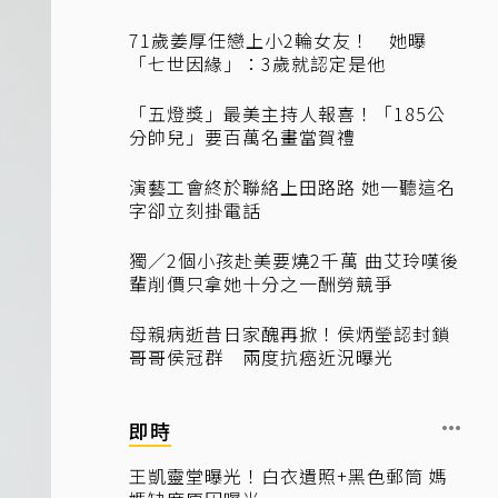
71歲姜厚任戀上小2輪女友！ 她曝
「七世因緣」：3歲就認定是他
「五燈獎」最美主持人報喜！「185公
分帥兒」要百萬名畫當賀禮
演藝工會終於聯絡上田路路 她一聽這名
字卻立刻掛電話
獨／2個小孩赴美要燒2千萬 曲艾玲嘆後
輩削價只拿她十分之一酬勞競爭
母親病逝昔日家醜再掀！侯炳瑩認封鎖
哥哥侯冠群 兩度抗癌近況曝光
即時
王凱靈堂曝光！白衣遺照+黑色郵筒 媽