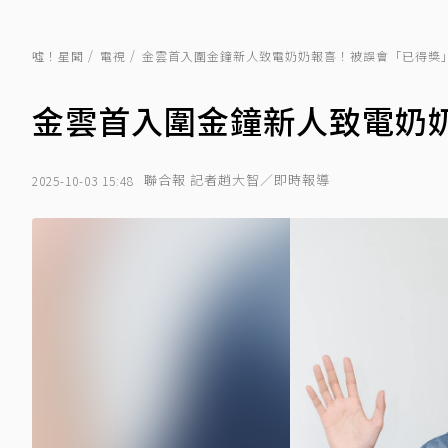
噓！星聞
電視
金雲首入圍金鐘新人致電奶奶報喜！被誤會「已得獎
金雲首入圍金鐘新人致電奶
聯合報 記者趙大智／即時報導
2025-10-03 15:48