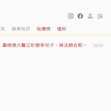
短片
娛樂有評
哈燒榜
噓粉
GD私下反差萌藏不住！霸總遇大聲公秒變乖兒子、與法師合照掀網暴動
10:50