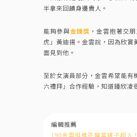
半拿來回饋身邊貴人。
能夠參與
金鐘獎
，金雲抱著交朋
虎」黃迪揚。金雲說，因為欣賞
面見到他。
至於女演員部分，金雲希望能有
六禮拜」合作經驗，知道鍾欣凌
編輯推薦
190金雲挺進花蓮當鏟子超人