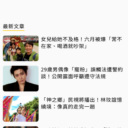
最新文章
女兒給她不及格！六月被爆「常不
在家、喝酒就吵架」
29歲男偶像「寵粉」誤觸法遭警約
談！公開露面呼籲遵守法規
「神之鄉」民視將播出！林玟誼憶
繞境：像真的走完一趟