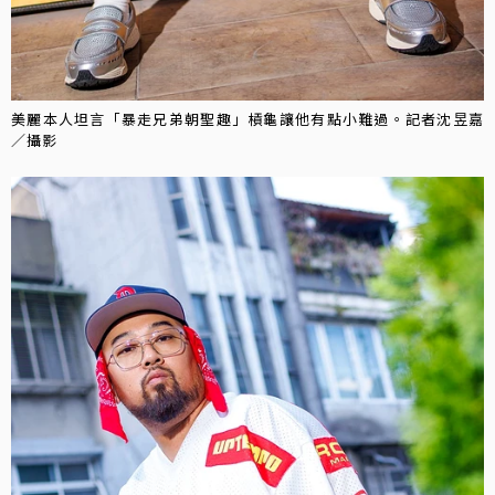
美麗本人坦言「暴走兄弟朝聖趣」槓龜讓他有點小難過。記者沈昱嘉
／攝影