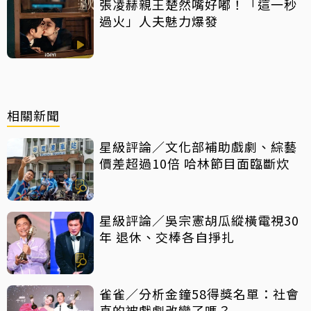
張凌赫親王楚然嘴好嘟！「這一秒
過火」人夫魅力爆發
相關新聞
星級評論／文化部補助戲劇、綜藝
價差超過10倍 哈林節目面臨斷炊
星級評論／吳宗憲胡瓜縱橫電視30
年 退休、交棒各自掙扎
雀雀／分析金鐘58得獎名單：社會
真的被戲劇改變了嗎？