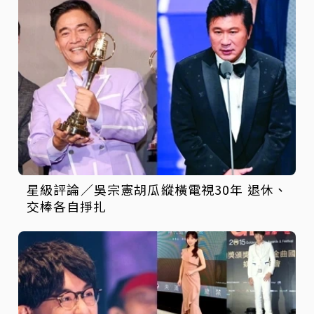
星級評論／吳宗憲胡瓜縱橫電視30年 退休、
交棒各自掙扎