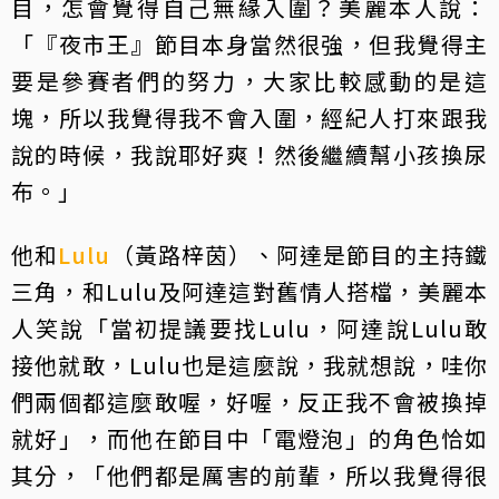
目，怎會覺得自己無緣入圍？美麗本人說：
「『夜市王』節目本身當然很強，但我覺得主
要是參賽者們的努力，大家比較感動的是這
塊，所以我覺得我不會入圍，經紀人打來跟我
說的時候，我說耶好爽！然後繼續幫小孩換尿
布。」
他和
Lulu
（黃路梓茵）、阿達是節目的主持鐵
三角，和Lulu及阿達這對舊情人搭檔，美麗本
人笑說「當初提議要找Lulu，阿達說Lulu敢
接他就敢，Lulu也是這麼說，我就想說，哇你
們兩個都這麼敢喔，好喔，反正我不會被換掉
就好」，而他在節目中「電燈泡」的角色恰如
其分，「他們都是厲害的前輩，所以我覺得很