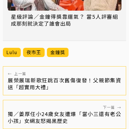
星級評論／金鐘得獎靠運氣？ 當5人評審組
成那刻就決定了誰會出局
Lulu
夜市王
金鐘獎
←
上一篇
展榮展瑞新歌狂跳百次舊傷復發！父親節集資
送「超實用大禮」
下一篇
→
獨／姜厚任小24歲女友遭爆「當小三還有老公
小孩」女網友怒揭黑歷史