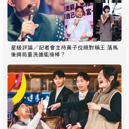
星級評論／記者會主持黃子佼絕對稱王 落馬
後牌局重洗誰能接棒？