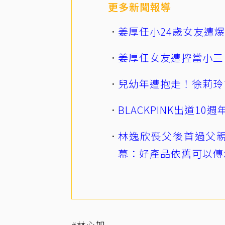
更多新聞報導
姜厚任小24歲女友遭
姜厚任女友遭控當小三
兒幼年遭抱走！徐莉玲
BLACKPINK出道1
林逸欣喪父後首過父親
幕：好產品依舊可以傳
#林心如