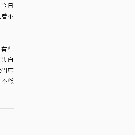
於今日
人看不
，有些
迷失自
我們床
，不然