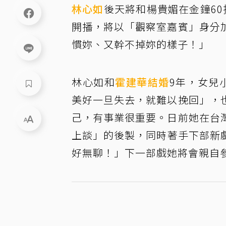
林心如
後天將和楊貴媚在金鐘6
開播，將以「觀察室嘉賓」身分
慣妳、又幹不掉妳的樣子！」
林心如和
霍建華
結婚
9年，女兒
美好一旦失去，就難以挽回」，
己，有事業很重要。日前她在台
上談」的後製，同時著手下部新
好無聊！」下一部戲她將會親自