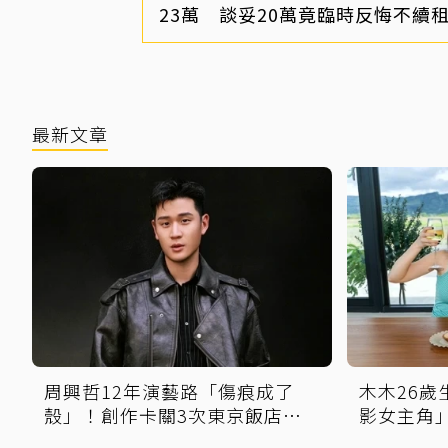
23萬 談妥20萬竟臨時反悔不續
最新文章
周興哲12年演藝路「傷痕成了
木木26
殼」！創作卡關3次東京飯店突
影女主角
找回靈感
再喊話