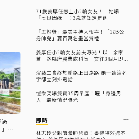
71歲姜厚任戀上小2輪女友！ 她曝
「七世因緣」：3歲就認定是他
「五燈獎」最美主持人報喜！「185公
分帥兒」要百萬名畫當賀禮
姜厚任小2輪女友前夫曝光！以「余家
菁」嫁縣府農業處科長 交往3個月即...
演藝工會終於聯絡上田路路 她一聽這名
字卻立刻掛電話
愷樂突曝雙寶35周早產！曬「身邊男
人」最新情況曝光
即時
超滿
片」感
林志玲父親節曬帥兒照！墨鏡特效遮不