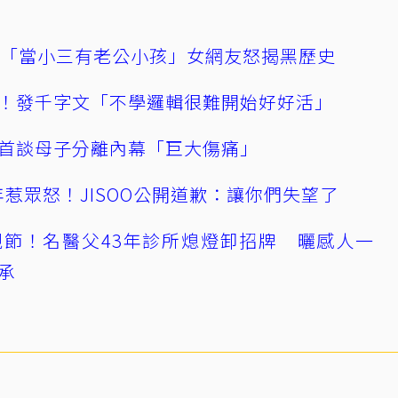
爆「當小三有老公小孩」女網友怒揭黑歷史
！發千字文「不學邏輯很難開始好好活」
首談母子分離內幕「巨大傷痛」
0週年惹眾怒！JISOO公開道歉：讓你們失望了
節！名醫父43年診所熄燈卸招牌 曬感人一
承