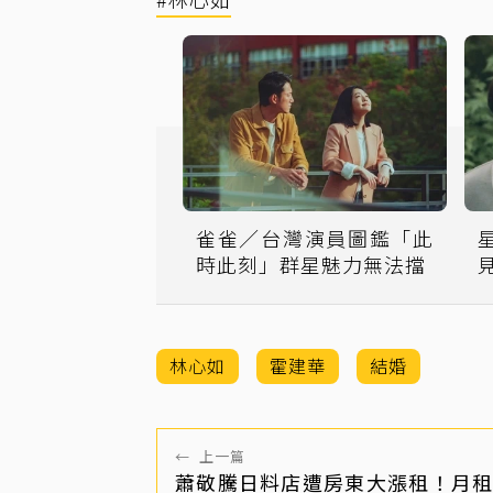
雀雀／台灣演員圖鑑「此
時此刻」群星魅力無法擋
林心如
霍建華
結婚
←
上一篇
蕭敬騰日料店遭房東大漲租！月租