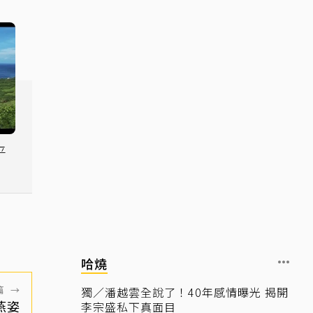
平
年
哈燒
篇
→
獨／潘越雲全說了！40年感情曝光 揭開
燕姿
李宗盛私下真面目