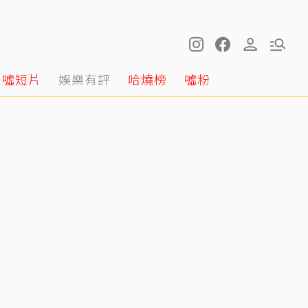
噓短片
娛樂有評
哈燒榜
噓粉