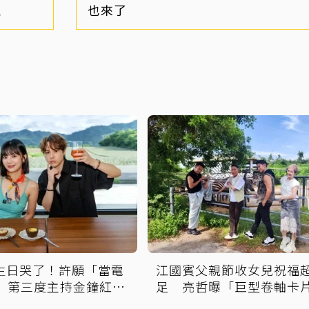
租
也來了
歲生日哭了！許願「當電
江國賓父親節收女兒祝福
」 第三度主持金鐘紅毯
足 亮哲曝「巨型卷軸卡
動