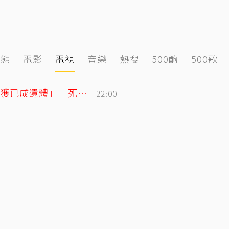
動態
電影
電視
音樂
熱搜
500齣
500歌
泰男團成員驚傳離世！清晨騎車失聯「尋獲已成遺體」 死因待調查
22:00