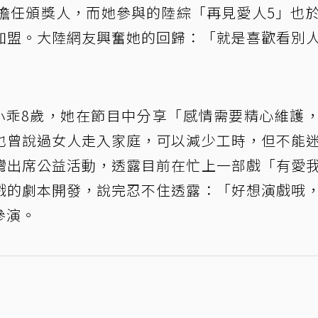
0擔任頒獎人，而她參與的陸綜「再見愛人5」也
加盟。大陸網友興奮她的回歸：「就是喜歡看別
小乖8歲，她在節目中分享「感情需要精心維護
也曾說過女人走入家庭，可以減少工時，但不能
灣出席公益活動，透露目前在忙上一部戲「有愛
戲的劇本開發，說完忍不住透露：「好想演戲哦
參演。