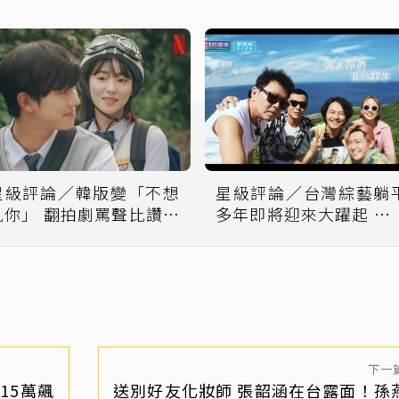
星級評論／韓版變「不想
星級評論／台灣綜藝躺
見你」 翻拍劇罵聲比讚聲
多年即將迎來大躍起 明
多？
金鐘必繁花盛開
下一
15萬飆
送別好友化妝師 張韶涵在台露面！孫