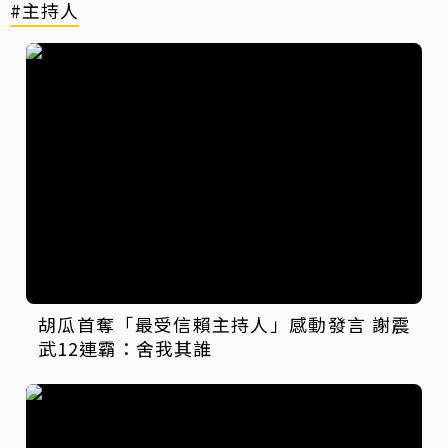
#主持人
胡瓜首奪「最受信賴主持人」感動發言 謝震
武12連霸：舍我其誰