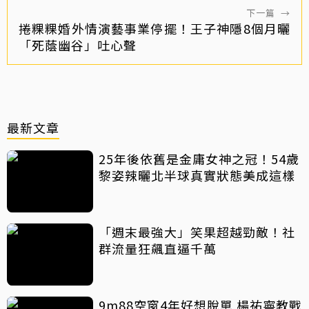
下一篇
→
捲粿粿婚外情演藝事業停擺！王子神隱8個月曬
「死蔭幽谷」吐心聲
最新文章
25年後依舊是金庸女神之冠！54歲
黎姿辣曬北半球真實狀態美成這樣
「週末最強大」笑果超越勁敵！社
群流量狂飆直逼千萬
9m88空窗4年好想脫單 楊祐寧教戰