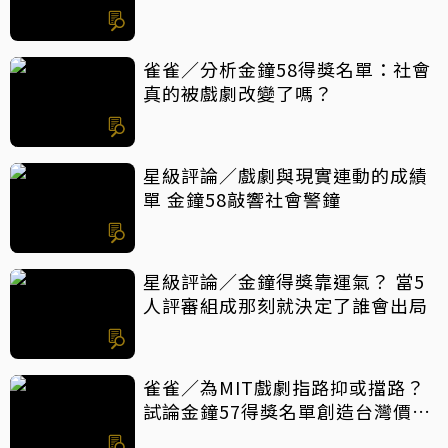
雀雀／分析金鐘58得獎名單：社會
真的被戲劇改變了嗎？
星級評論／戲劇與現實連動的成績
單 金鐘58敲響社會警鐘
星級評論／金鐘得獎靠運氣？ 當5
人評審組成那刻就決定了誰會出局
雀雀／為MIT戲劇指路抑或擋路？
試論金鐘57得獎名單創造台灣價值
密碼