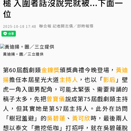
槌 入圍者話沒說完就被...下面一
位
聯合報 記者闕志儒／即時報導
2025-10-18 17:48
黃迪揚。圖／三立提供
第60屆戲劇類
金鐘獎
頒獎典禮今晚登場，
黃迪
揚
擔任本屆星光大道
主持人
，也以「
影后
」壁
虎一角入圍男配角，可能太緊張、需要背誦的
稿子太多，先把
曾寶儀
說成第75屆戲劇類主持
人，但其實她是第57屆主持人。此外在訪問
「樹冠羞避」的
吳碧蓮
、
黃可欣
時，最後兩人
想以泰文「撒挖低咖」打招呼，就在吳碧蓮脫