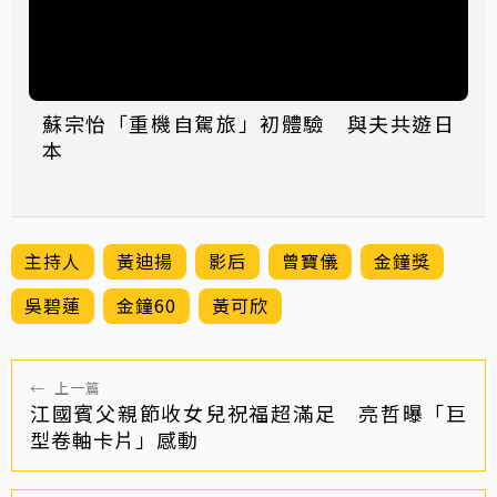
蘇宗怡「重機自駕旅」初體驗 與夫共遊日
本
主持人
黃迪揚
影后
曾寶儀
金鐘獎
吳碧蓮
金鐘60
黃可欣
←
上一篇
江國賓父親節收女兒祝福超滿足 亮哲曝「巨
型卷軸卡片」感動