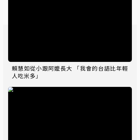
賴慧如從小跟阿嬤長大 「我會的台語比年輕
人吃米多」