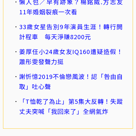
懶人包／早有跡象？楊銘威.方志友
11年婚姻裂痕一次看
33歲女星告別9年演員生涯！轉行開
計程車 每天淨賺8200元
姜厚任小24歲女友IQ160遭疑造假！
蕭彤雯發聲力挺
謝忻憶2019不倫戀風波！認「咎由自
取」吐心聲
「T恤乾了為止」第5集大反轉！失蹤
丈夫突喊「我回來了」全網氣炸