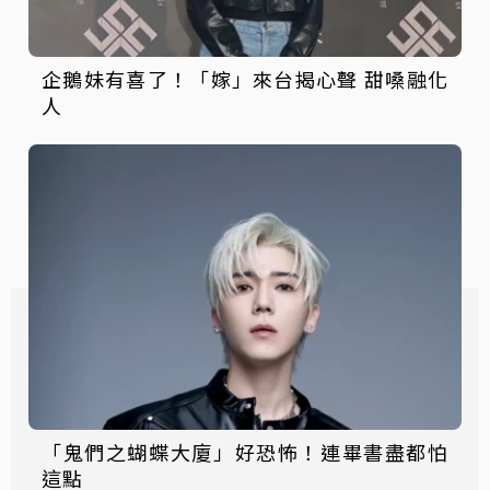
企鵝妹有喜了！「嫁」來台揭心聲 甜嗓融化
人
「鬼們之蝴蝶大廈」好恐怖！連畢書盡都怕
這點