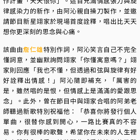
作計畫「天天恨你」。這首充滿情感張力與旋
律感染力的新作，由阿沁親自操刀製作，並邀
請節目新星翊家於現場首度詮釋，唱出比天天
想你更深刻的思念與心痛。
該曲由
詹仁雄
特別作詞，阿沁笑言自己不完全
懂詞意，並幽默詢問翊家「你懂寓意嗎？」翊
家則回應「我也不懂，但透過和弦與旋律有好
好詮釋出情感！」阿沁隨即補充，「厲害的
是，雖然唱的是恨，但情感上是滿滿的愛跟思
念」。此外，曾在節目中與翊家合唱的阿弟老
師聽過新歌特別祝福他：「恭喜你將發行個人
單曲，很替你感到開心，一路比賽真的不容
易。你有很棒的歌聲，希望你在未來的人生裡