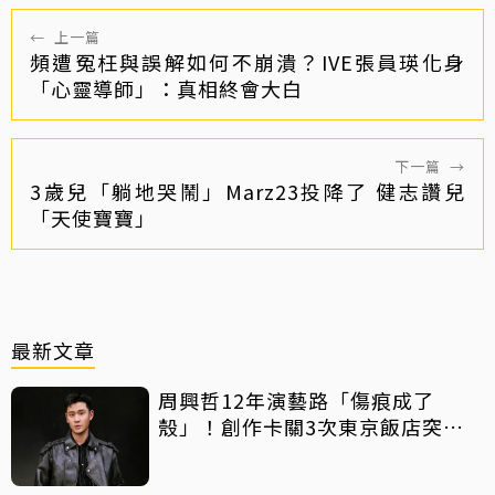
←
上一篇
頻遭冤枉與誤解如何不崩潰？IVE張員瑛化身
「心靈導師」：真相終會大白
下一篇
→
3歲兒「躺地哭鬧」Marz23投降了 健志讚兒
「天使寶寶」
最新文章
周興哲12年演藝路「傷痕成了
殼」！創作卡關3次東京飯店突找
回靈感