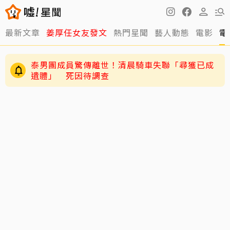
最新文章
姜厚任女友發文
熱門星聞
藝人動態
電影
電
泰男團成員驚傳離世！清晨騎車失聯「尋獲已成
遺體」 死因待調查