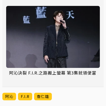
阿沁決裂 F.I.R.之路搬上螢幕 第3集就領便當
阿沁
F.I.R
詹仁雄