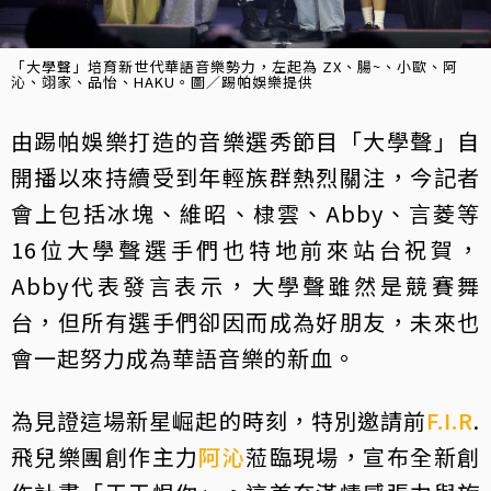
「大學聲」培育新世代華語音樂勢力，左起為 ZX、腸~、小歐、阿
沁、翊家、品怡、HAKU。圖／踢帕娛樂提供
由踢帕娛樂打造的音樂選秀節目「大學聲」自
開播以來持續受到年輕族群熱烈關注，今記者
會上包括冰塊、維昭、棣雲、Abby、言菱等
16位大學聲選手們也特地前來站台祝賀，
Abby代表發言表示，大學聲雖然是競賽舞
台，但所有選手們卻因而成為好朋友，未來也
會一起努力成為華語音樂的新血。
為見證這場新星崛起的時刻，特別邀請前
F.I.R
.
飛兒樂團創作主力
阿沁
蒞臨現場，宣布全新創