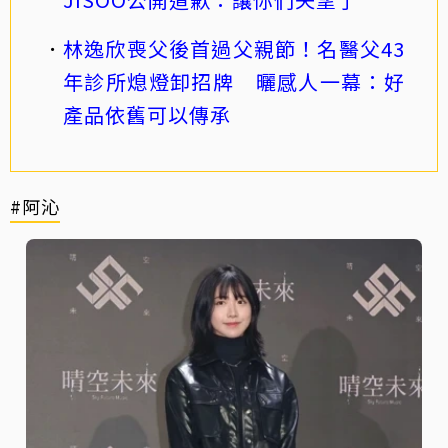
林逸欣喪父後首過父親節！名醫父43
年診所熄燈卸招牌 曬感人一幕：好
產品依舊可以傳承
#阿沁