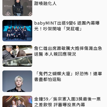
甜嗓融化人
babyMINT出道9變6 退團內幕曝
光！吵架開嗆「哭屁喔」
詹仁雄出席蕭敬騰大婚摔傷濺血急
送醫 本人親回應現況
「鬼們之蝴蝶大廈」好恐怖！連畢
書盡都怕這點
金鐘59／吳宗憲入圍3獎最後一票
之差飲恨 評審曝投票內幕