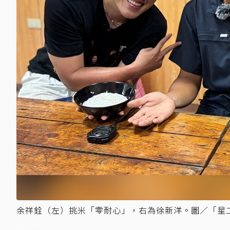
余祥銓（左）挑米「零耐心」，右為徐新洋。圖／「星