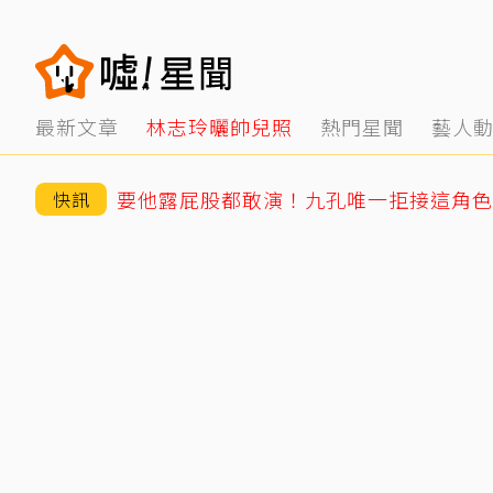
最新文章
林志玲曬帥兒照
熱門星聞
藝人
要他露屁股都敢演！九孔唯一拒接這角色
快訊