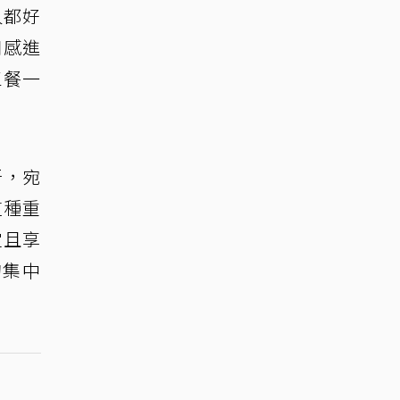
人都好
口感進
三餐一
。
汗，宛
這種重
定且享
的集中