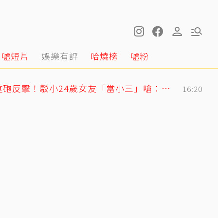
噓短片
娛樂有評
哈燒榜
噓粉
姜厚任護愛12點聲明重砲反擊！駁小24歲女友「當小三」嗆：講三小？
16:20