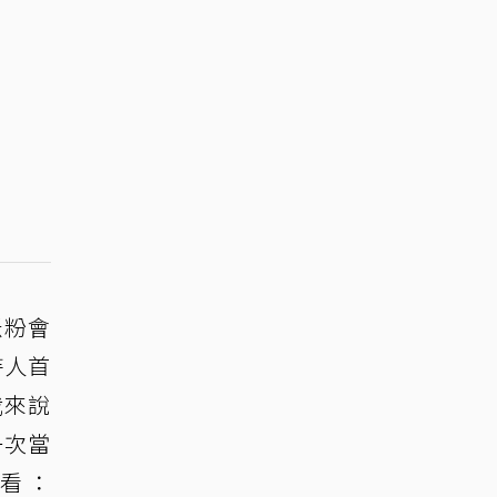
米粉會
持人首
我來說
一次當
先看：