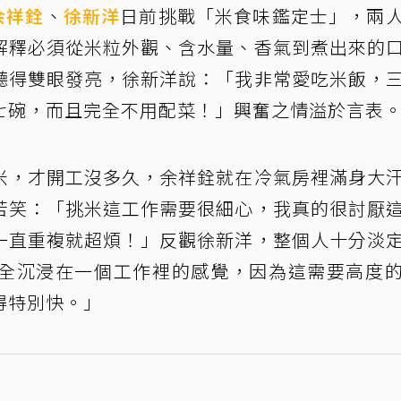
余祥銓
、
徐新洋
日前挑戰「米食味鑑定士」，兩
解釋必須從米粒外觀、含水量、香氣到煮出來的
聽得雙眼發亮，徐新洋說：「我非常愛吃米飯，
七碗，而且完全不用配菜！」興奮之情溢於言表
米，才開工沒多久，余祥銓就在冷氣房裡滿身大
苦笑：「挑米這工作需要很細心，我真的很討厭
一直重複就超煩！」反觀徐新洋，整個人十分淡
全沉浸在一個工作裡的感覺，因為這需要高度
得特別快。」