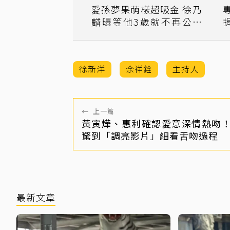
愛孫夢果萌樣超吸金 徐乃
麟曝等他3歲就不再公開
露臉
徐新洋
余祥銓
主持人
←
上一篇
黃寅燁、惠利確認愛意深情熱吻
驚到「調亮影片」細看舌吻過程
最新文章