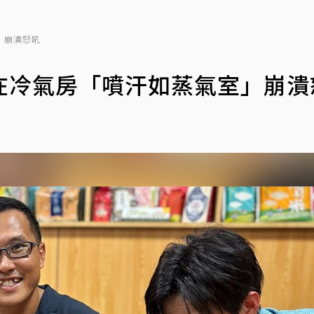
」崩潰怒吼
在冷氣房「噴汗如蒸氣室」崩潰