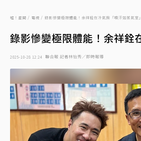
噓！星聞
電視
錄影慘變極限體能！余祥銓在冷氣房「噴汗如蒸氣室
錄影慘變極限體能！余祥銓
聯合報 記者林怡秀／即時報導
2025-10-28 12:24