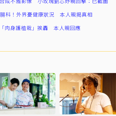
AI合成不雅影像 小玫瑰劉芯妤親回擊：已截圖
直腸科！外界憂健康狀況 本人親揭真相
「肉身護植栽」挨轟 本人親回應