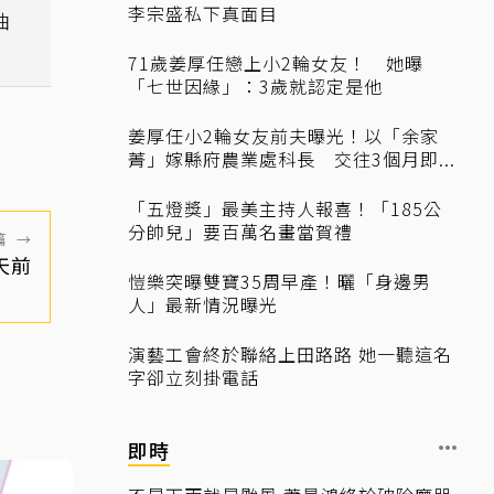
李宗盛私下真面目
曲
71歲姜厚任戀上小2輪女友！ 她曝
「七世因緣」：3歲就認定是他
姜厚任小2輪女友前夫曝光！以「余家
菁」嫁縣府農業處科長 交往3個月即...
「五燈獎」最美主持人報喜！「185公
分帥兒」要百萬名畫當賀禮
篇
→
天前
愷樂突曝雙寶35周早產！曬「身邊男
人」最新情況曝光
演藝工會終於聯絡上田路路 她一聽這名
字卻立刻掛電話
即時