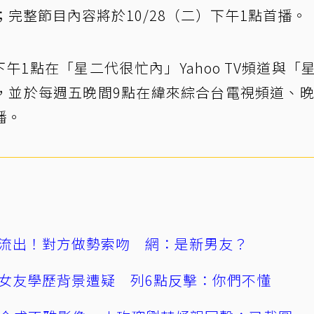
bE_bYIg；完整節目內容將於10/28（二）下午1點首播。
下午1點在「星二代很忙內」Yahoo TV頻道與「
出，並於每週五晚間9點在緯來綜合台電視頻道、晚
播。
流出！對方做勢索吻 網：是新男友？
女友學歷背景遭疑 列6點反擊：你們不懂