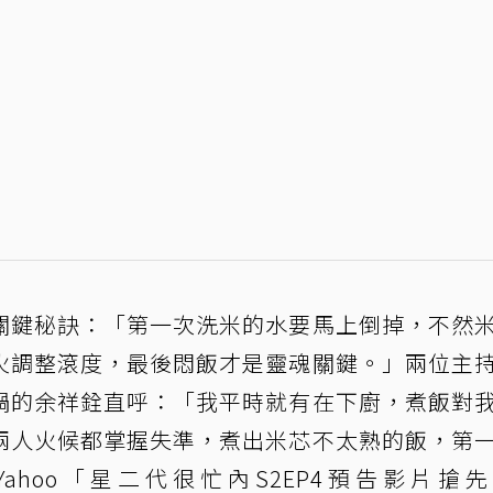
關鍵秘訣：「第一次洗米的水要馬上倒掉，不然
火調整滾度，最後悶飯才是靈魂關鍵。」兩位主
鍋的余祥銓直呼：「我平時就有在下廚，煮飯對
兩人火候都掌握失準，煮出米芯不太熟的飯，第
hoo「星二代很忙內S2EP4預告影片搶