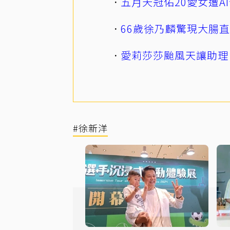
五月天冠佑20愛女遭
66歲徐乃麟驚現大腸
愛莉莎莎颱風天讓助理
#徐新洋