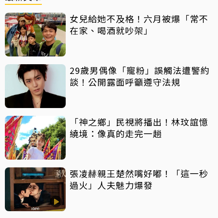
女兒給她不及格！六月被爆「常不
在家、喝酒就吵架」
29歲男偶像「寵粉」誤觸法遭警約
談！公開露面呼籲遵守法規
「神之鄉」民視將播出！林玟誼憶
繞境：像真的走完一趟
張凌赫親王楚然嘴好嘟！「這一秒
過火」人夫魅力爆發