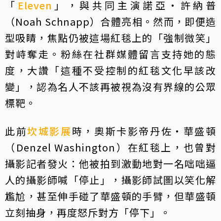
「
Eleven
」，與共同主演諾亞・許納普
（Noah Schnapp）合體亮相。然而，即便造
型吸睛，焦點仍被這場紅毯上的「強制微笑」
對峙奪走。粉絲在社群媒體留言支持她的態
度，大讚「這種不受控制的紅毯文化早該改
變」，認為名人不該再被視為沒有界線的公眾
標靶。
此前
坎城影展
時，奧斯卡影帝丹佐・華盛頓
（Denzel Washington）在紅毯上，也曾對
攝影記者發火：他被拍到激動地對一名咄咄逼
人的攝影師喊「停止」，攝影師試圖以笑化解
尷尬，甚至伸手碰了華盛頓的手臂，但華盛頓
立刻抽身，再度怒斥對方「停下」。