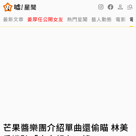
最新文章
姜厚任公開女友
熱門星聞
藝人動態
電影
電
芒果醬樂團介紹單曲還偷瞄 林美