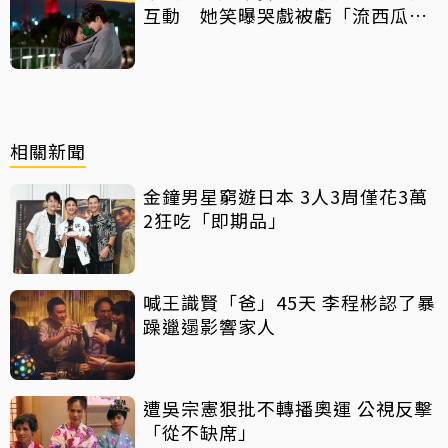
互動 她笑曝哭戲被虧「流西瓜
汁」
相關新聞
金鐘男星窮遊日本 3人3周僅花3萬
2狂吃「即期品」
喊王識賢「爸」45天 李程彬認了暴
躁邋遢影響家人
遭吳宗憲狠批不轉播奧運 公視反擊
「從不缺席」