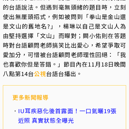
的台語說法。但遇到毫無頭緒的題目時，立刻
使出無厘頭招式，例如被問到「拳山是金山還
是文山的舊地名?」，楊琳以自己是文山人為
由堅持選擇「文山」而矇對；闕小佑則在答題
時對台語顧問老師搞笑比出愛心，希望爭取可
愛加分，可惜被台語顧問老師理性回絕：「我
也喜歡你但是答錯。」節目內在11月18日晚間
八點第14台
公視
台語台播出。
更多新聞報導
IU耳疾惡化後首露面！一口氣曬19張
近照 真實狀態全曝光