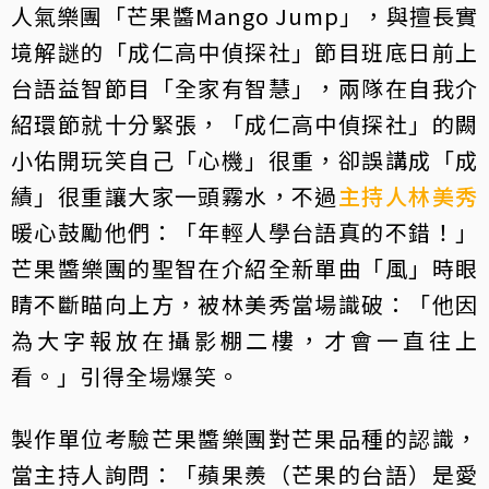
人氣樂團「芒果醬Mango Jump」，與擅長實
境解謎的「成仁高中偵探社」節目班底日前上
台語益智節目「全家有智慧」，兩隊在自我介
紹環節就十分緊張，「成仁高中偵探社」的闕
小佑開玩笑自己「心機」很重，卻誤講成「成
績」很重讓大家一頭霧水，不過
主持人
林美秀
暖心鼓勵他們：「年輕人學台語真的不錯！」
芒果醬樂團的聖智在介紹全新單曲「風」時眼
睛不斷瞄向上方，被林美秀當場識破：「他因
為大字報放在攝影棚二樓，才會一直往上
看。」引得全場爆笑。
製作單位考驗芒果醬樂團對芒果品種的認識，
當主持人詢問：「蘋果羨（芒果的台語）是愛