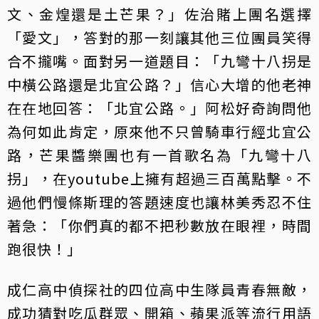
文、金煌還是土芒果？」佐治賭上團名選擇
「愛文」，答對的那一刻讓其他三位團員笑得
合不攏嘴。面對另一道題目：「九彎十八拐是
中橫公路還是北宜公路？」信心大增的他老神
在在地回答：「北宜公路。」阿松好奇詢問他
為何如此肯定，原來他不只曾騎車行經北宜公
路，芒果醬樂團也有一首歌名為「九彎十八
拐」，在youtube上擁有超過三百萬點擊。不
過他們慢條斯理的答題速度也讓林美秀忍不住
著急：「你們真的都不把秒數放在眼裡，時間
跑很快！」
成仁高中偵探社的四位高中生隊員青春無敵，
成功猜對吃瓜群眾、開箱、蘋果派等流行用語