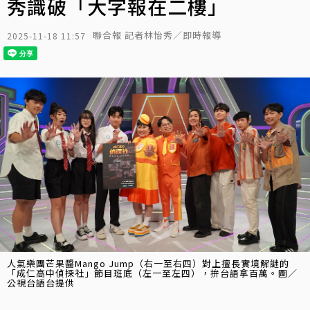
秀識破「大字報在二樓」
聯合報 記者林怡秀／即時報導
2025-11-18 11:57
人氣樂團芒果醬Mango Jump（右一至右四）對上擅長實境解謎的
「成仁高中偵探社」節目班底（左一至左四），拚台語拿百萬。圖／
公視台語台提供