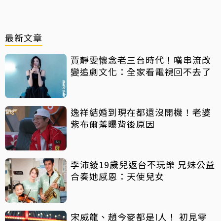
最新文章
賈靜雯懷念老三台時代！嘆串流改
變追劇文化：全家看電視回不去了
逸祥結婚到現在都還沒開機！老婆
紫布爾羞曝背後原因
李沛綾19歲兒返台不玩樂 兄妹公益
合奏她感恩：天使兒女
宋威龍、趙今麥都是I人！ 初見零