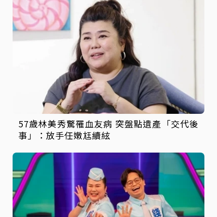
57歲林美秀驚罹血友病 突盤點遺產「交代後
事」：放手任嫩尪續絃