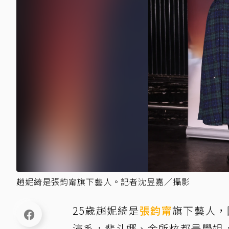
趙妮綺是張鈞甯旗下藝人。記者沈昱嘉／攝影
25歲趙妮綺是
張鈞甯
旗下藝人，
演系，裴斗娜、金所炫都是學姐