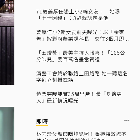
71歲姜厚任戀上小2輪女友！ 她曝
「七世因緣」：3歲就認定是他
姜厚任小2輪女友前夫曝光！以「余家
菁」嫁縣府農業處科長 交往3個月即...
「五燈獎」最美主持人報喜！「185公
分帥兒」要百萬名畫當賀禮
演藝工會終於聯絡上田路路 她一聽這名
字卻立刻掛電話
愷樂突曝雙寶35周早產！曬「身邊男
人」最新情況曝光
即時
林志玲父親節曬帥兒照！墨鏡特效遮不