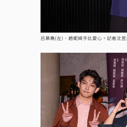
呂慕堯(左)、趙妮綺手比愛心。記者沈