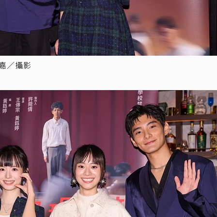
昱嘉／攝影