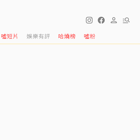
噓短片
娛樂有評
哈燒榜
噓粉