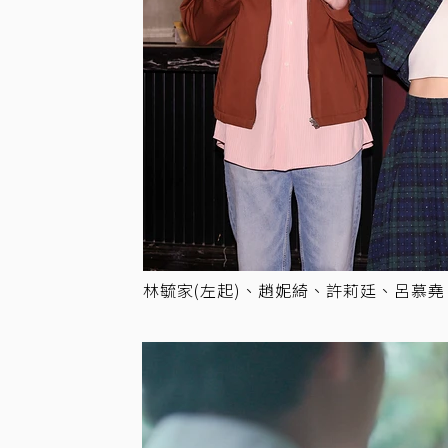
林毓家(左起)、趙妮綺、許莉廷、呂慕