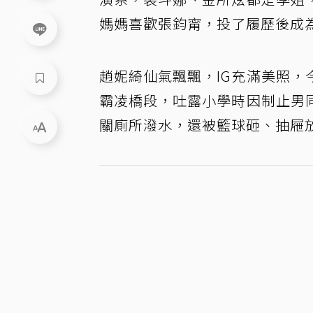
媽媽喜歡張鈞甯，投了履歷後成
趙妮綺仙氣飄飄，IG充滿美照
霸凌橋段，吐露小學時因制止男
關廁所潑水，還被籃球砸、抽屜