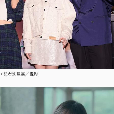
堯。記者沈昱嘉／攝影