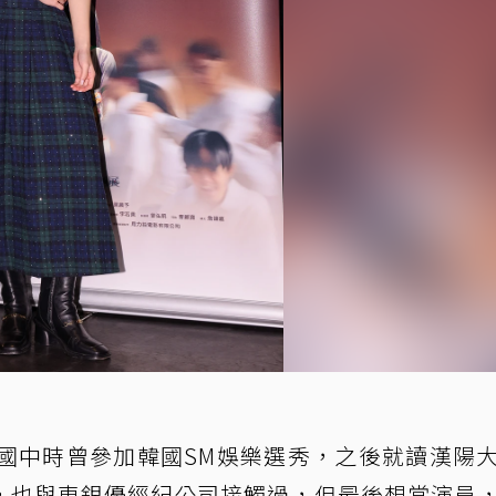
國中時曾參加韓國SM娛樂選秀，之後就讀漢陽
，也與車銀優經紀公司接觸過，但最後想當演員