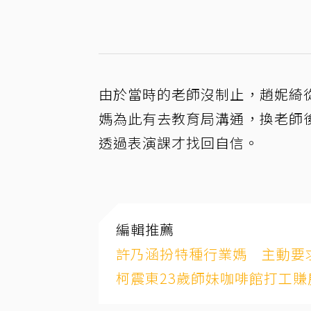
由於當時的老師沒制止，趙妮綺
媽為此有去教育局溝通，換老師
透過表演課才找回自信。
編輯推薦
許乃涵扮特種行業媽 主動要
柯震東23歲師妹咖啡館打工