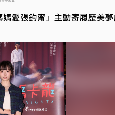
歷美夢成真
媽媽愛張鈞甯」主動寄履歷美夢