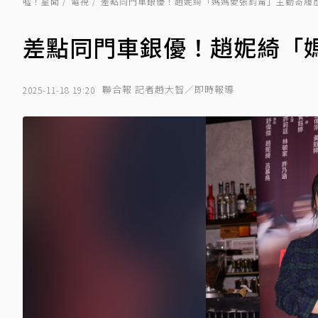
噓！星聞
電視
差點同門車銀優！趙妮綺「媽媽愛張鈞甯」主動寄履
差點同門車銀優！趙妮綺「
聯合報 記者趙大智／即時報導
2025-11-18 19:20