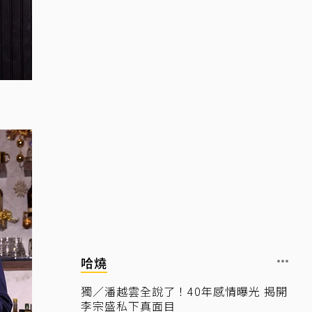
哈燒
獨／潘越雲全說了！40年感情曝光 揭開
李宗盛私下真面目