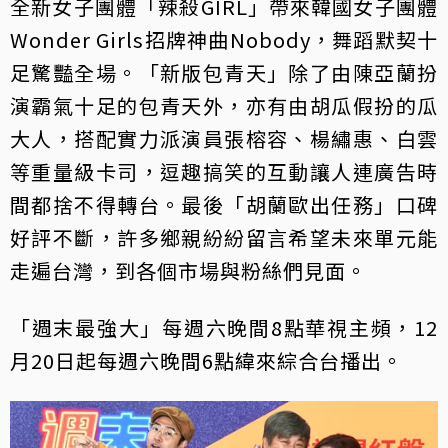
全新女子團體「辣殺GIRL」帶來韓國女子團體
Wonder Girls招牌神曲Nobody，舞蹈默契十
足驚豔全場。「新版包青天」除了由陳亞蘭扮
演霸氣十足的包青天外，亦有由胡瓜假扮的瓜
大人，搭配實力派演員張榕容、楊繡惠、白雲
等重量級卡司，逗趣搞笑的互動讓人連廣告時
間都捨不得轉台。最後「胡蘭歐出任務」口碑
好評不斷，許多鄉親紛紛留言希望未來單元能
走遍台灣，到各個市場與粉絲們見面。
「週末最強大」每週六晚間8點華視主頻，12
月20日起每週六晚間6點緯來綜合台播出。