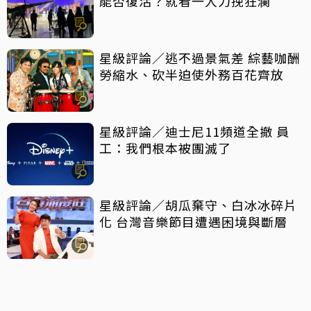
能否復活？就看一人力挽狂瀾
星級評論／逃不過景氣差 綜藝咖酬
勞縮水、砍半迫使外務百花齊放
星級評論／迪士尼11頻道全撤 員
工：我們根本被團滅了
星級評論／胡瓜棄守、白冰冰碎片
化 台灣音樂節目遭遇困境與斷層