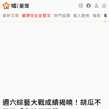
最新文章
姜厚任女友發文
熱門星聞
藝人動態
電影
電
週六綜藝大戰成績揭曉！胡瓜不