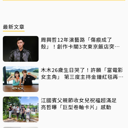
最新文章
周興哲12年演藝路「傷痕成了
殼」！創作卡關3次東京飯店突找
回靈感
木木26歲生日哭了！許願「當電影
女主角」 第三度主持金鐘紅毯再喊
話
江國賓父親節收女兒祝福超滿足
亮哲曝「巨型卷軸卡片」感動