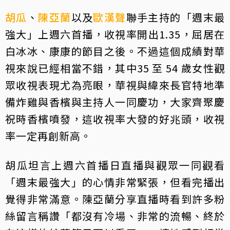
胡瓜
、
陳亞蘭
以及
歐漢聲
聯手主持的「週末最
強大」上週六首播，收視率開出1.35，屈居在
白冰冰、康康的節目之後。不過這個成績對華
視來說已經相當不錯，其中35 至 54 歲女性觀
眾收視表現尤為亮眼，華視與緯來長官特地準
備炸雞與香檳與主持人一同慶功，大家齊聚慶
祝時香檳噴發，這收視率大發的好兆頭，收視
率一定再創新高。
胡瓜坦言上週六首播日直播與觀眾一同觀看
「週末最強大」的心情非常緊張，但看完播出
覺得非常滿意。陳亞蘭分享直播時看到許多粉
絲留言稱讚「都沒有冷場、非常的流暢、終於