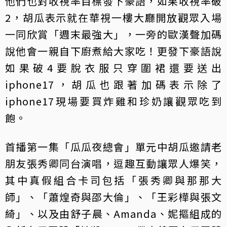
他們也對收視率目標發下豪語，如果收視率破
2，胡瓜表示就在華視一樓大廳開放觀眾入場
一同欣賞「週末最強大」，一旁的歐漢聲加碼
說他會一親自下廚煮給大家吃！更發下豪語說
如果破4要脫衣服只穿圍裙還要送出
iphone17，胡瓜也跟著加碼表示除了
iphone17現場要買炸雞和珍奶讓觀眾吃到
飽。
首播第一集「瓜瓜夜總會」單元中胡瓜邀請老
朋友張秀卿同台演唱，逗趣互動讓眾人爆笑，
其中真假組合卡司包括「張秀卿與那那大
師」、「蕭煌奇與邵大倫」、「王彩樺與張文
綺」、以及由舒子晨、Amanda、妮摳組成的