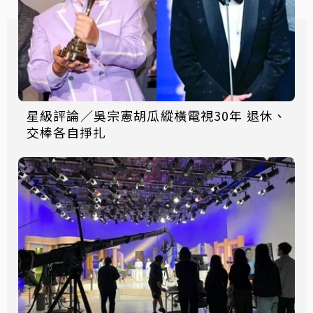
星級評論／吳宗憲胡瓜縱橫電視30年 退休、
交棒各自掙扎