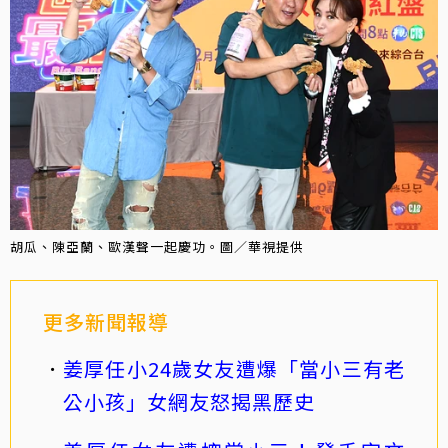
胡瓜、陳亞蘭、歐漢聲一起慶功。圖／華視提供
更多新聞報導
姜厚任小24歲女友遭爆「當小三有老
公小孩」女網友怒揭黑歷史