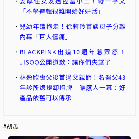
姜厚任女友遭控當小三！發千字文
「不學邏輯很難開始好好活」
兒幼年遭抱走！徐莉玲首談母子分離
內幕「巨大傷痛」
BLACKPINK出道10週年惹眾怒！
JISOO公開道歉：讓你們失望了
林逸欣喪父後首過父親節！名醫父43
年診所熄燈卸招牌 曬感人一幕：好
產品依舊可以傳承
#胡瓜