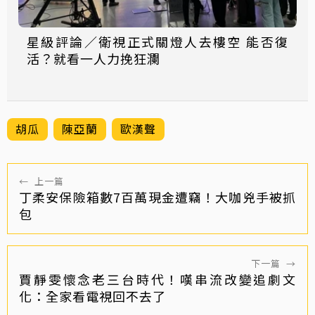
星級評論／衛視正式關燈人去樓空 能否復
活？就看一人力挽狂瀾
胡瓜
陳亞蘭
歐漢聲
←
上一篇
丁柔安保險箱數7百萬現金遭竊！大咖兇手被抓
包
下一篇
→
賈靜雯懷念老三台時代！嘆串流改變追劇文
化：全家看電視回不去了