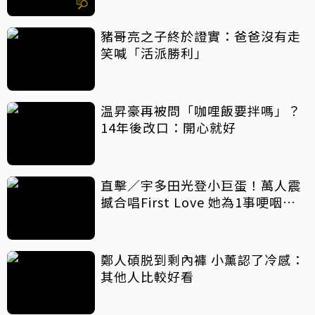
豬哥亮之子終於證實：爸爸沒有走
笑喊「活派勝利」
温昇豪再被問「咖哩飯要拌嗎」？
14年後改口：開心就好
直擊／宇多田光登小巨蛋！萬人震
撼合唱First Love 她為1事哽咽致
歉
鄭人碩脱到剩內褲 小薰認了冷感：
其他人比較好看