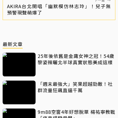
下一篇
→
AKIRA台北開唱「幽默模仿林志玲」！兒子無
預警現聲萌爆了
最新文章
25年後依舊是金庸女神之冠！54歲
黎姿辣曬北半球真實狀態美成這樣
「週末最強大」笑果超越勁敵！社
群流量狂飆直逼千萬
9m88空窗4年好想脫單 楊祐寧教戰