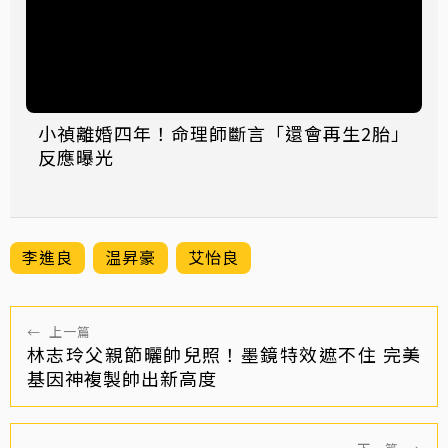
小禎離婚四年！命理師斷言「還會再生2胎」
反應曝光
李進良
温昇豪
艾怡良
←
上一篇
林志玲父親節曬帥兒照！墨鏡特效遮不住 完美
基因神複製帥出新高度