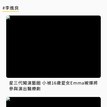
#李進良
星三代闖演藝圈 小禎16歲愛女Emma被爆將
參與演出醫療劇