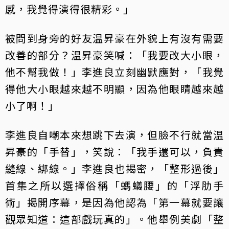
感，我覺得演得很精彩。」
被問到身旁的好友温昇豪在外貌上有沒有需要
改善的部分？温昇豪笑喊：「我要改大小眼，
他不幫我做！」李進良立刻幽默應對，「我覺
得他大小眼越來越不明顯，因為他眼睛越來越
小了啊！」
李進良自嘲本來想跳下去演，但臉不行就當温
昇豪的「手替」，笑說：「我手還可以，負責
縫線、綁線。」李進良也揭密，「整形過後」
首集之所以選擇俗稱「螞蟻腰」的「浮肋手
術」揭開序幕，是因為他認為「第一幕就要讓
觀眾知道：這部戲玩真的」。他舉例美劇「整