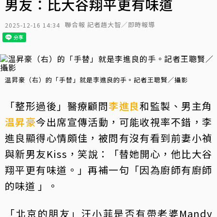
男友：比大谷翔平更有味道
聯合報 記者趙大智／即時報導
2025-12-16 14:34
温昇豪（右）的「手替」就是李進良的手。記者王聰賢／攝影
「整形過後」醫療顧問
李進良
和監製、男主角
温昇豪
今出席宣傳活動，可能收視率不錯，李
進良顯得心情頗佳，被問有沒有看到前妻小禎
與新男友Kiss，笑說：「替她開心，他比大谷
翔平更有味道。」再補一句「因為廚師有廚師
的味道 」。
「北京的朋友」汪小菲是否有帶老婆Mandy