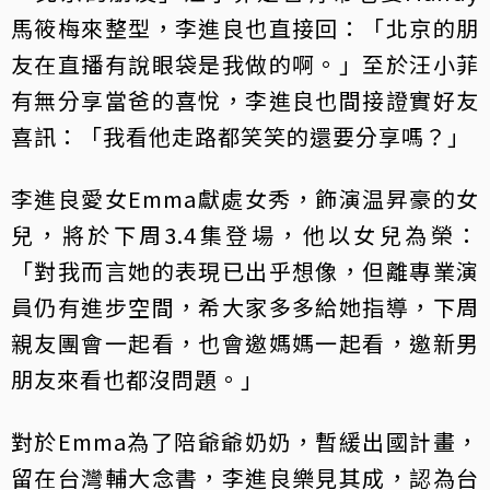
馬筱梅來整型，李進良也直接回：「北京的朋
友在直播有說眼袋是我做的啊。」至於汪小菲
有無分享當爸的喜悅，李進良也間接證實好友
喜訊：「我看他走路都笑笑的還要分享嗎？」
李進良愛女Emma獻處女秀，飾演温昇豪的女
兒，將於下周3.4集登場，他以女兒為榮：
「對我而言她的表現已出乎想像，但離專業演
員仍有進步空間，希大家多多給她指導，下周
親友團會一起看，也會邀媽媽一起看，邀新男
朋友來看也都沒問題。」
對於Emma為了陪爺爺奶奶，暫緩出國計畫，
留在台灣輔大念書，李進良樂見其成，認為台