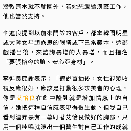
灣教育本就不輸國外，若她想繼續演藝工作，
他也當然支持。
李進良提到以前來門診的客戶，都拿韓國明星
或大陸女星趙露思的眼睛或下巴當範本，這部
戲播出後，來諮詢暴增的人暴增，而且指名
「要張榕容的臉、安心亞身材」。
李進良感謝表示：「聽說首播後，女性觀眾收
視反應很好，應該是打動很多求美者的心理，
像是
艾怡良
在劇中隆乳就是增加情感上的自
信，她把這種自信感表現得很生動。但我自己
看到温昇豪有一幕盯著艾怡良做好的胸部，只
用一個哇鳴就演出一個醫生對自己工作的成就