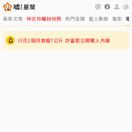
最新文章
林志玲曬帥兒照
熱門星聞
藝人動態
電影
電
只花1個月激瘦7公斤 許富凱公開驚人內幕