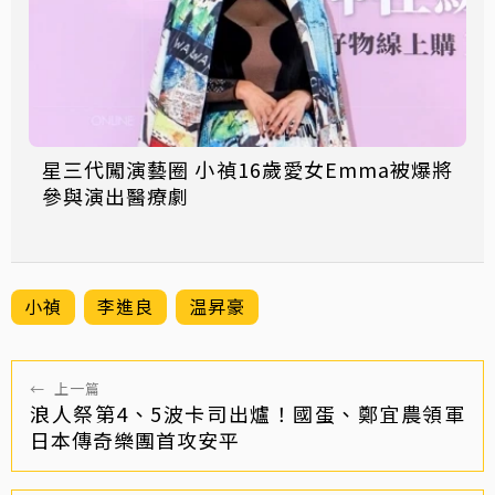
星三代闖演藝圈 小禎16歲愛女Emma被爆將
參與演出醫療劇
小禎
李進良
温昇豪
←
上一篇
浪人祭第4、5波卡司出爐！國蛋、鄭宜農領軍
日本傳奇樂團首攻安平