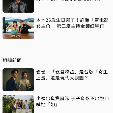
回靈感
木木26歲生日哭了！許願「當電影
女主角」 第三度主持金鐘紅毯再喊
話
相關新聞
雀雀／「親愛壞蛋」是台版「寄生
上流」還是現代大觀園？
小禎出道資歷深 于子育忍不出脫口
喊她「姐」