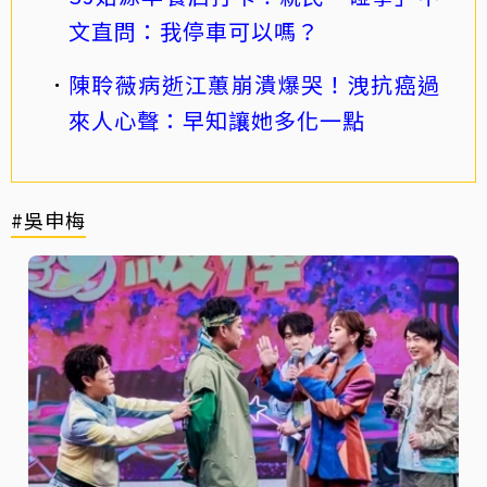
文直問：我停車可以嗎？
陳聆薇病逝江蕙崩潰爆哭！洩抗癌過
來人心聲：早知讓她多化一點
#吳申梅