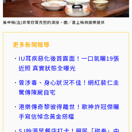
吳申梅(左)非常欣賞亮哲的演技。圖／喜上梅梢娛樂提供
更多新聞報導
IU耳疾惡化後首露面！一口氣曬19張
近照 真實狀態全曝光
曾涉毒、身心狀況不佳！網紅裴仁圭
驚傳陳屍自宅
港樂傳奇黎彼得離世！歌神許冠傑曬
手寫信悼念黃金搭檔
SJ始源早餐店打卡！親民「碰拳」中