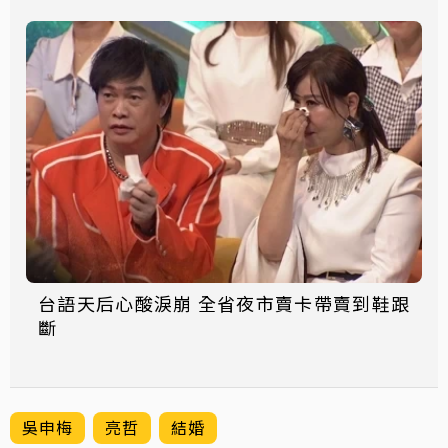
台語天后心酸淚崩 全省夜市賣卡帶賣到鞋跟
斷
吳申梅
亮哲
結婚