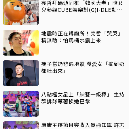
亮哲拜碼頭同框「韓國大老」陪女
兒參觀CUBE娛樂對(G)I-DLE動心
了
地震時正在蹲廁所！亮哲「哭哭」
稱無助：怕馬桶水震上來
瘦子當奶爸遇地震 曝愛女「搖到奶
都吐出來」
八點檔女星上「綜藝一級棒」 主持
群排隊等著挨她巴掌
康康主持節目突收入獄通知單 許志