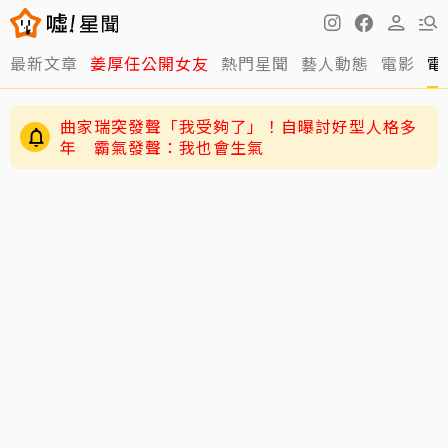
最新文章
姜厚任公開女友
熱門星聞
藝人動態
電影
電
曲家瑞突發聲「我受夠了」！自曝討好型人格多
年 霸氣發聲：我也會生氣
黃寅燁、惠利確認愛意深情熱吻！網友震驚到
「調亮影片」細看舌吻過程