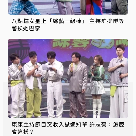
八點檔女星上「綜藝一級棒」 主持群排隊等
著挨她巴掌
康康主持節目突收入獄通知單 許志豪：怎麼
會這樣？