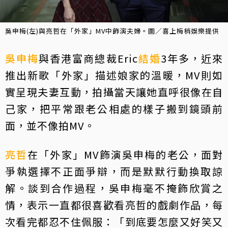
吳申梅(左)與亮哲在「外家」MV中飾演夫婦。圖／喜上梅梢娛樂提供
吳申梅
與香港富商總裁Eric
結婚
3年多，近來
推出新歌「外家」描述娘家的溫暖，MV則如
實呈現夫妻互動，拍攝當天讓她直呼很像在自
己家，把平常跟老公相處的樣子搬到鏡頭前
面，並不像拍MV。
亮哲
在「外家」MV飾演吳申梅的老公，面對
爭執選擇不正面爭辯，而是默默行動換取諒
解。談到合作過程，吳申梅毫不掩飾欣賞之
情，表示一直都很喜歡看亮哲的戲劇作品，每
次看完都忍不住佩服：「到底要怎麼又好笑又