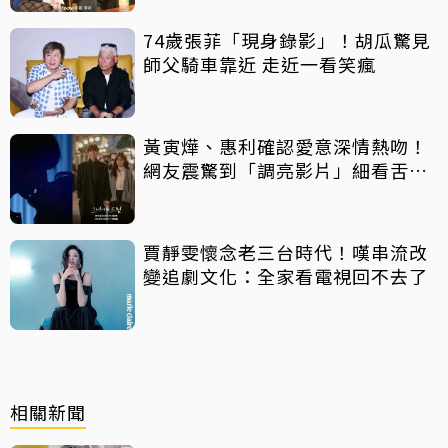
74歲張菲「現身錄影」！胡瓜驚見
師父騎車靠近 走近一看笑瘋
黃寅燁、惠利確認愛意深情熱吻！
網友震驚到「調亮影片」細看舌吻
過程
賈靜雯懷念老三台時代！嘆串流改
變追劇文化：全家看電視回不去了
相關新聞