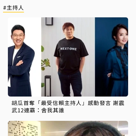
#主持人
胡瓜首奪「最受信賴主持人」感動發言 謝震
武12連霸：舍我其誰