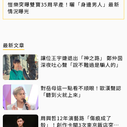
愷樂突曝雙寶35周早產！曬「身邊男人」最新
情況曝光
最新文章
讓位王宇婕退出「神之路」 鄭仲茵
深夜吐心聲「說不難過是騙人的」
對岳母這一點看不順眼！歐漢聲認
「聽到火就上來」
周興哲12年演藝路「傷痕成了
殼」！創作卡關3次東京飯店突找