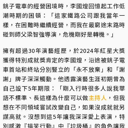
銚子電車的經營困境時，李國煌回憶起工作低
潮時期的困頓：「這家鐵路公司跟我當年一
樣，在困難時繼續經營，而我在最窮途末路時
碰到師父梁智強導演，危機剛好是轉機。」
擁有超過30年演藝經歷，於2024年紅星大獎
獲得特別成就獎肯定的李國煌，沿途被銚子電
車首站和終站分別豎立的「永不放棄」和「謝
謝」牌子深深觸動。他透露演藝生涯初期曾為
自己設下5年期限：「剛入行時很多人說我華
語不標準、長這樣為什麼可以做
主持人
，但我
想在不同領域嘗試改變自己，如果沒成就就另
謀高就。沒想到這5年讓我深深愛上表演，特
別感激『搞笑行動』中『垃圾桶』的角色讓我