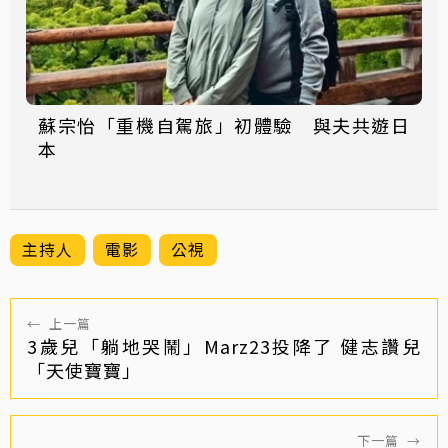
蘇宗怡「重機自駕旅」初體驗 與夫共遊日
本
主持人
電影
公視
←
上一篇
3歲兒「躺地哭鬧」Marz23投降了 健志讚兒
「天使寶寶」
下一篇
→