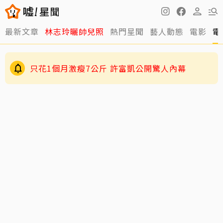
最新文章
林志玲曬帥兒照
熱門星聞
藝人動態
電影
電
只花1個月激瘦7公斤 許富凱公開驚人內幕