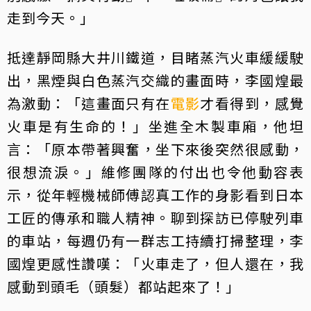
走到今天。」
抵達靜岡縣大井川鐵道，目睹蒸汽火車緩緩駛
出，黑煙與白色蒸汽交織的畫面時，李國煌最
為激動：「這畫面只有在
電影
才看得到，感覺
火車是有生命的！」坐進全木製車廂，他坦
言：「原本帶著興奮，坐下來後突然很感動，
很想流淚。」維修團隊的付出也令他動容表
示，從年輕機械師傅認真工作的身影看到日本
工匠的傳承和職人精神。聊到探訪已停駛列車
的車站，每週仍有一群志工持續打掃整理，李
國煌更感性讚嘆：「火車走了，但人還在，我
感動到頭毛（頭髮）都站起來了！」