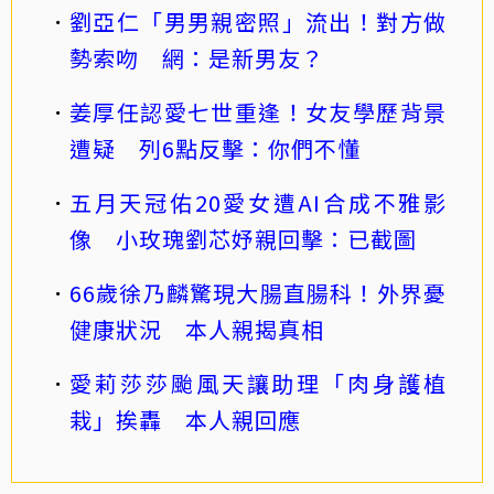
劉亞仁「男男親密照」流出！對方做
勢索吻 網：是新男友？
姜厚任認愛七世重逢！女友學歷背景
遭疑 列6點反擊：你們不懂
五月天冠佑20愛女遭AI合成不雅影
像 小玫瑰劉芯妤親回擊：已截圖
66歲徐乃麟驚現大腸直腸科！外界憂
健康狀況 本人親揭真相
愛莉莎莎颱風天讓助理「肉身護植
栽」挨轟 本人親回應