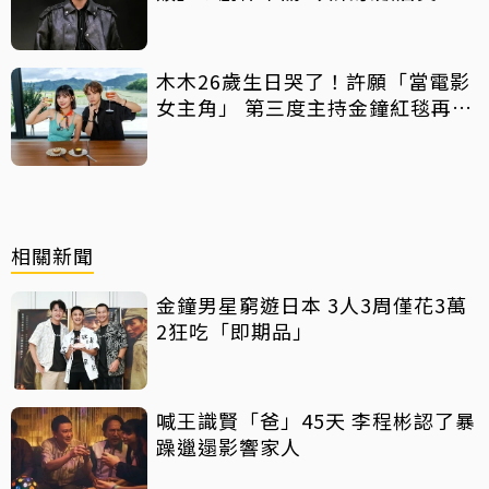
回靈感
木木26歲生日哭了！許願「當電影
女主角」 第三度主持金鐘紅毯再喊
話
相關新聞
金鐘男星窮遊日本 3人3周僅花3萬
2狂吃「即期品」
喊王識賢「爸」45天 李程彬認了暴
躁邋遢影響家人