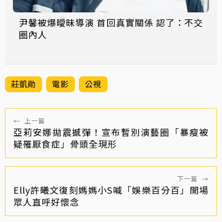
尹馨被爆曖昧導演 首回真實關係 認了：不交
圈內人
莊凱勛
電影
公視
←
上一篇
亞莉安娜拋震撼彈！宣布暫別演藝圈「暴瘦被
疑罹厭食症」骨頭全現形
下一篇
→
Elly許曦文復刻媽媽小S喊「娛樂百分百」開場
眾人直呼好懷念