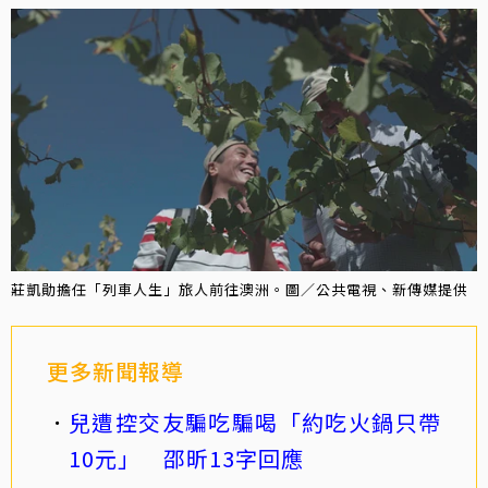
莊凱勛擔任「列車人生」旅人前往澳洲。圖／公共電視、新傳媒提供
更多新聞報導
兒遭控交友騙吃騙喝「約吃火鍋只帶
10元」 邵昕13字回應