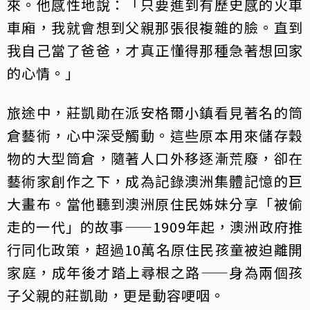
來。他感性地說：「只要進到有歷史感的火車
車廂，我就會想到父親那張很複雜的臉。直到
我自己當了爸爸，才真正懂得那種急著想回家
的心情。」
旅途中，莊凱勛在派安格爾小鎮看見著名的筒
倉藝術，心中深受觸動。這些原本用來儲存穀
物的大型筒倉，隨著人口外移逐漸荒廢，卻在
藝術家創作之下，成為記錄澳洲集體記憶的巨
大畫布。當他聽到澳洲原住民姊妹分享「被偷
走的一代」的故事——1909年起，澳洲政府推
行同化政策，超過10萬名原住民孩童被迫離開
家庭，成年後才踏上尋根之路——身為兩個孩
子父親的莊凱勛，更是動容哽咽。