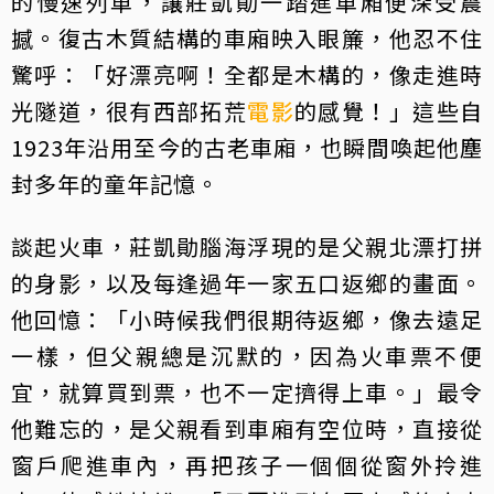
的慢速列車，讓莊凱勛一踏進車廂便深受震
撼。復古木質結構的車廂映入眼簾，他忍不住
驚呼：「好漂亮啊！全都是木構的，像走進時
光隧道，很有西部拓荒
電影
的感覺！」這些自
1923年沿用至今的古老車廂，也瞬間喚起他塵
封多年的童年記憶。
談起火車，莊凱勛腦海浮現的是父親北漂打拼
的身影，以及每逢過年一家五口返鄉的畫面。
他回憶：「小時候我們很期待返鄉，像去遠足
一樣，但父親總是沉默的，因為火車票不便
宜，就算買到票，也不一定擠得上車。」最令
他難忘的，是父親看到車廂有空位時，直接從
窗戶爬進車內，再把孩子一個個從窗外拎進