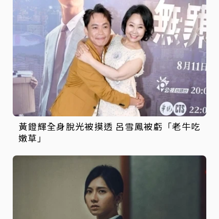
黃鐙輝全身脫光被摸透 呂雪鳳被虧「老牛吃
嫩草」