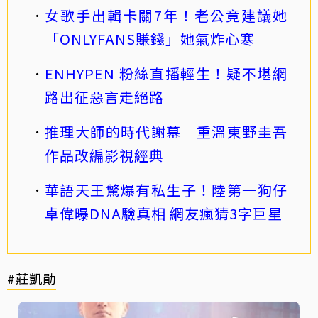
女歌手出輯卡關7年！老公竟建議她
「ONLYFANS賺錢」她氣炸心寒
ENHYPEN 粉絲直播輕生！疑不堪網
路出征惡言走絕路
推理大師的時代謝幕 重溫東野圭吾
作品改編影視經典
華語天王驚爆有私生子！陸第一狗仔
卓偉曝DNA驗真相 網友瘋猜3字巨星
#莊凱勛