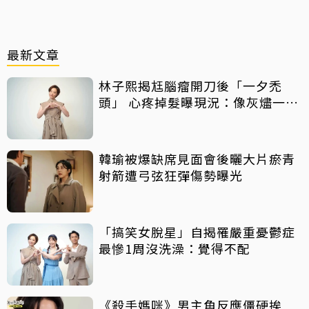
最新文章
林子熙揭尪腦瘤開刀後「一夕禿
頭」 心疼掉髮曝現況：像灰燼一直
飛走
韓瑜被爆缺席見面會後曬大片瘀青
射箭遭弓弦狂彈傷勢曝光
「搞笑女脫星」自揭罹嚴重憂鬱症
最慘1周沒洗澡：覺得不配
《殺手媽咪》男主角反應僵硬挨