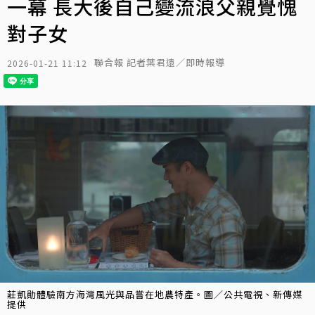
一幕 長大後自己變流浪父親覺愧
對子女
聯合報 記者葉君遠／即時報導
2026-01-21 11:12
莊凱勛體驗南方海灣風光與品嘗在地農特產。圖／公共電視、新傳媒
提供