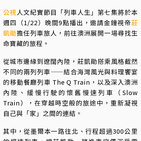
公視
人文紀實節目「列車人生」第七集將於本
週四（1/22）晚間9點播出，邀請金鐘視帝
莊
凱勛
擔任列車旅人，前往澳洲展開一場尋找生
命寶藏的旅程。
從城市邊緣到遼闊內陸，莊凱勛搭乘風格截然
不同的兩列列車——結合海灣風光與料理饗宴
的移動餐廳列車 The Q Train，以及深入澳洲
內陸、緩慢行駛的懷舊慢速列車（Slow
Train），在穿越時空般的旅途中，重新凝視
自己與「家」之間的連結。
其中，從墨爾本一路往北、行程超過300公里