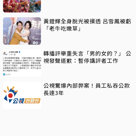
黃鐙輝全身脫光被摸透 呂雪鳳被虧
「老牛吃嫩草」
轉播評舉重失言「男的女的？」 公
視發聲道歉：暫停講評者工作
公視驚爆內部弊案！員工私吞公款
長達3年