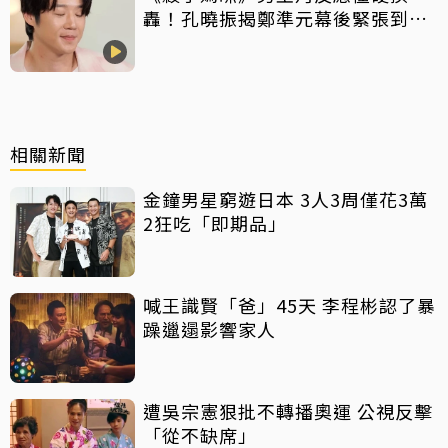
轟！孔曉振揭鄭準元幕後緊張到
吐 評論家開砲：積極一點
相關新聞
金鐘男星窮遊日本 3人3周僅花3萬
2狂吃「即期品」
喊王識賢「爸」45天 李程彬認了暴
躁邋遢影響家人
遭吳宗憲狠批不轉播奧運 公視反擊
「從不缺席」