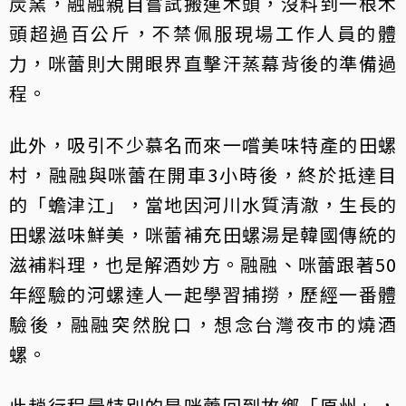
炭窯，融融親自嘗試搬運木頭，沒料到一根木
頭超過百公斤，不禁佩服現場工作人員的體
力，咪蕾則大開眼界直擊汗蒸幕背後的準備過
程。
此外，吸引不少慕名而來一嚐美味特產的田螺
村，融融與咪蕾在開車3小時後，終於抵達目
的「蟾津江」，當地因河川水質清澈，生長的
田螺滋味鮮美，咪蕾補充田螺湯是韓國傳統的
滋補料理，也是解酒妙方。融融、咪蕾跟著50
年經驗的河螺達人一起學習捕撈，歷經一番體
驗後，融融突然脫口，想念台灣夜市的燒酒
螺。
此趟行程最特別的是咪蕾回到故鄉「原州」，