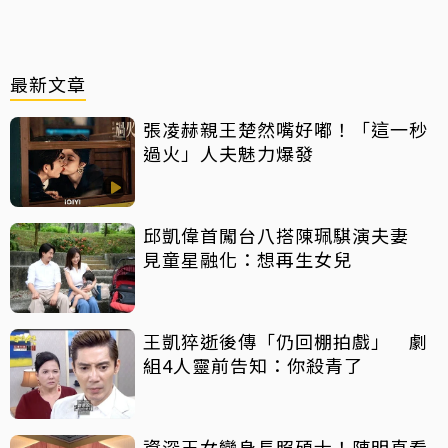
最新文章
張凌赫親王楚然嘴好嘟！「這一秒
過火」人夫魅力爆發
邱凱偉首闖台八搭陳珮騏演夫妻
見童星融化：想再生女兒
王凱猝逝後傳「仍回棚拍戲」 劇
組4人靈前告知：你殺青了
資深玉女變身長照碩士！陳明真看