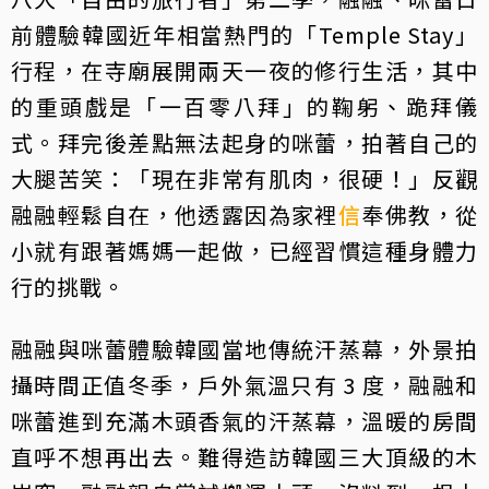
前體驗韓國近年相當熱門的「Temple Stay」
行程，在寺廟展開兩天一夜的修行生活，其中
的重頭戲是「一百零八拜」的鞠躬、跪拜儀
式。拜完後差點無法起身的咪蕾，拍著自己的
大腿苦笑：「現在非常有肌肉，很硬！」反觀
融融輕鬆自在，他透露因為家裡
信
奉佛教，從
小就有跟著媽媽一起做，已經習慣這種身體力
行的挑戰。
融融與咪蕾體驗韓國當地傳統汗蒸幕，外景拍
攝時間正值冬季，戶外氣溫只有 3 度，融融和
咪蕾進到充滿木頭香氣的汗蒸幕，溫暖的房間
直呼不想再出去。難得造訪韓國三大頂級的木