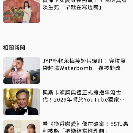
淡生死「早就在寫遺囑」
相關新聞
JYP朴軫永搞笑短片爆紅！穿垃圾
袋趕場Waterbomb 還被勸改名
「JPG」
奧斯卡頒獎典禮正式擁抱串流世
代！2029年將於YouTube獨家轉
播
看《換乘戀愛》像在破案！ESTJ惠
利被虧「把戀綜當推理劇」