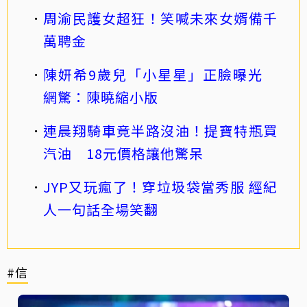
周渝民護女超狂！笑喊未來女婿備千
萬聘金
陳妍希9歲兒「小星星」正臉曝光
網驚：陳曉縮小版
連晨翔騎車竟半路沒油！提寶特瓶買
汽油 18元價格讓他驚呆
JYP又玩瘋了！穿垃圾袋當秀服 經紀
人一句話全場笑翻
#信