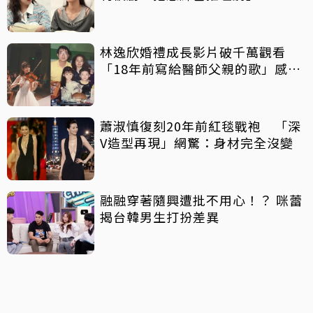
林逸欣婚禮成長影片破千萬觀看
「18年前寫給醫師父親的歌」感動
全網
蕭淑慎復刻20年前紅毯戰袍 「深
V造型再現」網驚：身材完全沒變
融融穿著隨興遭批不用心！？ 咪蕾
揭台韓男生打扮差異