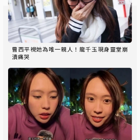
曹西平視她為唯一親人！龍千玉現身靈堂崩
潰痛哭