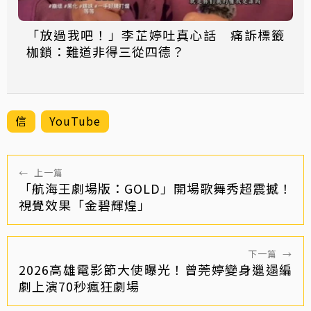
「放過我吧！」李芷婷吐真心話 痛訴標籤
枷鎖：難道非得三從四德？
信
YouTube
←
上一篇
「航海王劇場版：GOLD」開場歌舞秀超震撼！
視覺效果「金碧輝煌」
下一篇
→
2026高雄電影節大使曝光！曾莞婷變身邋遢編
劇上演70秒瘋狂劇場