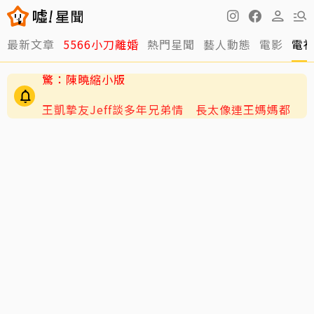
最新文章
5566小刀離婚
熱門星聞
藝人動態
電影
電
王凱摯友Jeff談多年兄弟情 長太像連王媽媽都
哭了：看到他想到兒子
陳妍希9歲兒「小星星」長大了！正臉曝光 網
驚：陳曉縮小版