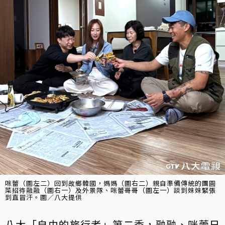
咪蕾（圖左二）回到故鄉韓國，媽媽（圖右二）親自準備傳統的團圓
菜招待融融（圖右一）及外景隊、咪蕾哥哥（圖左一）談到妹妹緊張
到直冒汗。圖／八大提供
八大「自由的旅行者」第二季，融融、咪蕾日