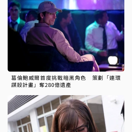
葛倫鮑威爾首度挑戰暗黑角色 策劃「連環
謀殺計畫」奪280億遺產