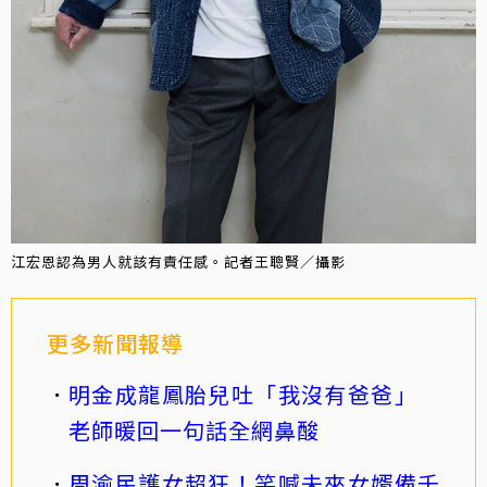
江宏恩認為男人就該有責任感。記者王聰賢／攝影
更多新聞報導
明金成龍鳳胎兒吐「我沒有爸爸」
老師暖回一句話全網鼻酸
周渝民護女超狂！笑喊未來女婿備千