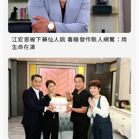
江宏恩被下藥仙人跳 毒癮發作駭人網驚：用
生命在演