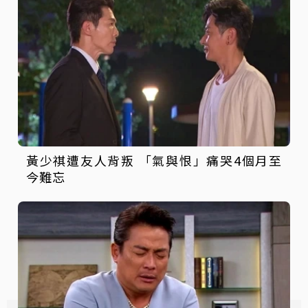
黃少祺遭友人背叛 「氣與恨」痛哭4個月至
今難忘