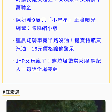
萬聘金
陳妍希9歲兒「小星星」正臉曝光
網驚：陳曉縮小版
連晨翔騎車竟半路沒油！提寶特瓶買
汽油 18元價格讓他驚呆
JYP又玩瘋了！穿垃圾袋當秀服 經紀
人一句話全場笑翻
#江宏恩