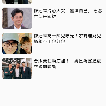
陳冠霖掏心大哭「無法自己」 思念
亡父是關鍵
陳冠霖高一帥兒曝光！家有理財兒
過年不用包紅包
台版黃仁勳底加！ 男星為塞進皮
衣踢開晚餐