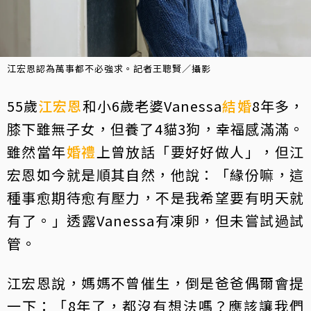
江宏恩認為萬事都不必強求。記者王聰賢／攝影
55歲
江宏恩
和小6歲老婆Vanessa
結婚
8年多，
膝下雖無子女，但養了4貓3狗，幸福感滿滿。
雖然當年
婚禮
上曾放話「要好好做人」，但江
宏恩如今就是順其自然，他說：「緣份嘛，這
種事愈期待愈有壓力，不是我希望要有明天就
有了。」透露Vanessa有凍卵，但未嘗試過試
管。
江宏恩說，媽媽不曾催生，倒是爸爸偶爾會提
一下：「8年了，都沒有想法嗎？應該讓我們