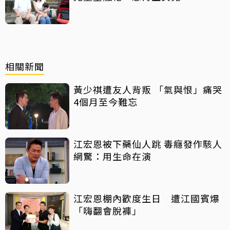
相關新聞
黃少祺遭友人背叛 「氣與恨」痛哭
4個月至今難忘
江宏恩被下藥仙人跳 毒癮發作駭人
網驚：用生命在演
江宏恩棚內歡度生日 遭江國賓爆
「嗨翻會脫褲」