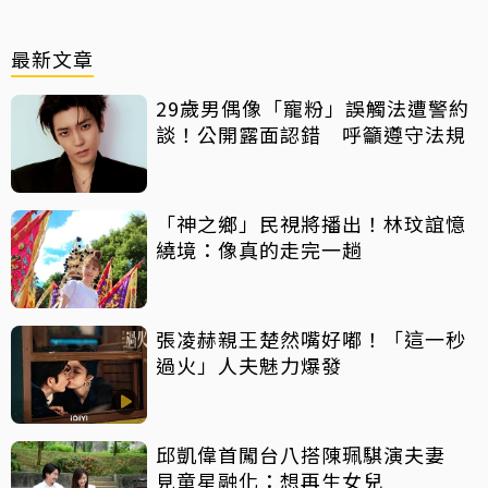
最新文章
29歲男偶像「寵粉」誤觸法遭警約
談！公開露面認錯 呼籲遵守法規
「神之鄉」民視將播出！林玟誼憶
繞境：像真的走完一趟
張凌赫親王楚然嘴好嘟！「這一秒
過火」人夫魅力爆發
邱凱偉首闖台八搭陳珮騏演夫妻
見童星融化：想再生女兒