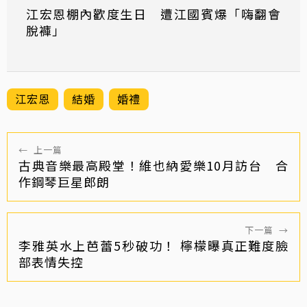
江宏恩棚內歡度生日 遭江國賓爆「嗨翻會
脫褲」
江宏恩
結婚
婚禮
←
上一篇
古典音樂最高殿堂！維也納愛樂10月訪台 合
作鋼琴巨星郎朗
下一篇
→
李雅英水上芭蕾5秒破功！ 檸檬曝真正難度臉
部表情失控