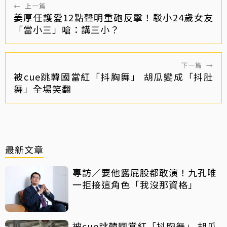
←
上一篇
姜厚任護愛12點聲明重砲反擊！駁小24歲女友
「當小三」嗆：講三小？
下一篇
→
被cue跳韓國當紅「抖胸舞」 胡瓜變成「抖肚
舞」全場笑翻
最新文章
專訪／要他露屁股都敢演！九孔唯
一拒接這角色「我沒那資格」
被cue跳韓國當紅「抖胸舞」 胡瓜