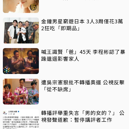
金鐘男星窮遊日本 3人3周僅花3萬
2狂吃「即期品」
喊王識賢「爸」45天 李程彬認了暴
躁邋遢影響家人
遭吳宗憲狠批不轉播奧運 公視反擊
「從不缺席」
轉播評舉重失言「男的女的？」 公
視發聲道歉：暫停講評者工作