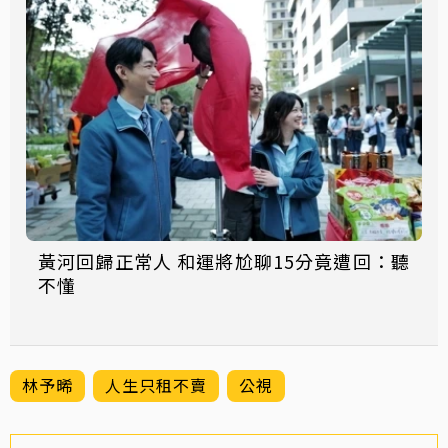
黃河回歸正常人 和運將尬聊15分竟遭回：聽
不懂
林予晞
人生只租不賣
公視