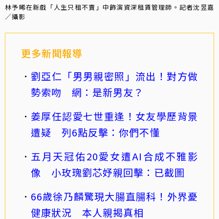
林予晞在新戲「人生只租不賣」中飾演資深租賃管理師。記者沈昱嘉
／攝影
更多新聞報導
劉亞仁「男男親密照」流出！對方做
勢索吻 網：是新男友？
姜厚任認愛七世重逢！女友學歷背景
遭疑 列6點反擊：你們不懂
五月天冠佑20愛女遭AI合成不雅影
像 小玫瑰劉芯妤親回擊：已截圖
66歲徐乃麟驚現大腸直腸科！外界憂
健康狀況 本人親揭真相