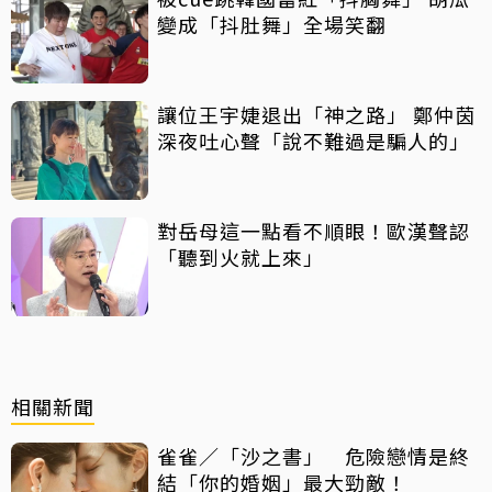
變成「抖肚舞」全場笑翻
讓位王宇婕退出「神之路」 鄭仲茵
深夜吐心聲「說不難過是騙人的」
對岳母這一點看不順眼！歐漢聲認
「聽到火就上來」
相關新聞
雀雀／「沙之書」 危險戀情是終
結「你的婚姻」最大勁敵！