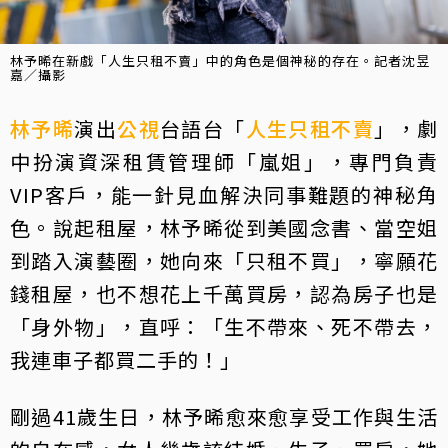
林予晞在新戲「人生只租不賣」中的角色是個神秘的存在。記者沈昱
嘉／攝影
林予晞
演出
公視
台語台「
人生只租不賣
」，劇
中扮演資深租賃管理師「嵐姐」，專門負責
VIP客戶，能一針見血解決同事難題的神秘角
色。說起租屋，林予晞從到美國念書、當空姐
到踏入演藝圈，她向來「只租不買」，寧願花
錢租屋，也不想花上千萬買房，認為房子也是
「身外物」，直呼：「生不帶來、死不帶去，
我連車子都買二手的！」
剛過41歲生日，林予晞愈來愈享受工作與生活