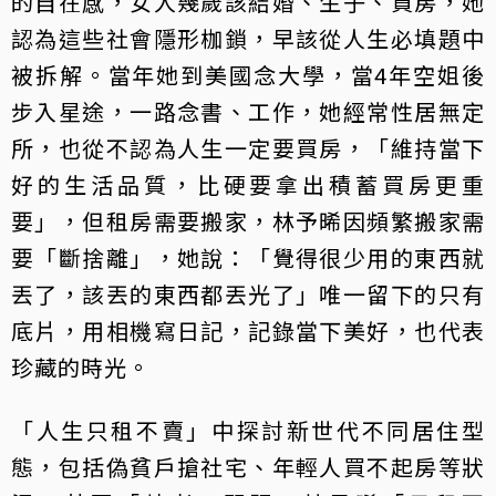
的自在感，女人幾歲該結婚、生子、買房，她
認為這些社會隱形枷鎖，早該從人生必填題中
被拆解。當年她到美國念大學，當4年空姐後
步入星途，一路念書、工作，她經常性居無定
所，也從不認為人生一定要買房，「維持當下
好的生活品質，比硬要拿出積蓄買房更重
要」，但租房需要搬家，林予晞因頻繁搬家需
要「斷捨離」，她說：「覺得很少用的東西就
丟了，該丟的東西都丟光了」唯一留下的只有
底片，用相機寫日記，記錄當下美好，也代表
珍藏的時光。
「人生只租不賣」中探討新世代不同居住型
態，包括偽貧戶搶社宅、年輕人買不起房等狀