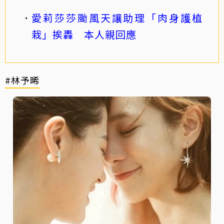
愛莉莎莎颱風天讓助理「肉身護植
栽」挨轟 本人親回應
#林予晞