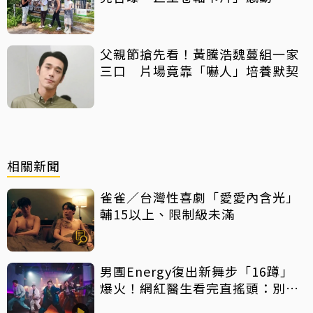
父親節搶先看！黃騰浩魏蔓組一家
三口 片場竟靠「嚇人」培養默契
相關新聞
雀雀／台灣性喜劇「愛愛內含光」
輔15以上、限制級未滿
男團Energy復出新舞步「16蹲」
爆火！網紅醫生看完直搖頭：別亂
跟風