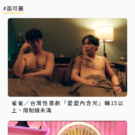
#苗可麗
雀雀／台灣性喜劇「愛愛內含光」輔15以
上、限制級未滿