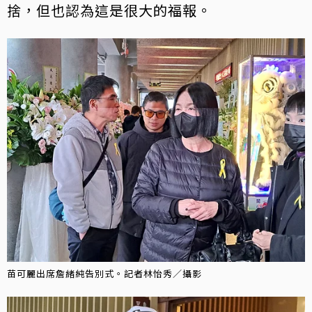
捨，但也認為這是很大的福報。
苗可麗出席詹緒純告別式。記者林怡秀／攝影