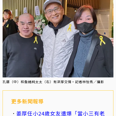
孔鏘（中）和詹緒純太太（右）有深厚交情。記者林怡秀／攝影
更多新聞報導
姜厚任小24歲女友遭爆「當小三有老