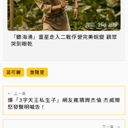
「聽海湧」童星走入二戰俘營完美蛻變 觀眾
哭到眼乾
苗可麗
詹雅雯
←
上一篇
爆「3字天王私生子」網友瘋猜周杰倫 杰威爾
怒發聲明喊告！
下一篇
→