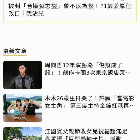
被封「台版蘇志燮」曾不以為然！71歲姜厚任
改口：我沾光
最新文章
周興哲12年演藝路「傷痕成了
殼」！創作卡關3次東京飯店突找
回靈感
木木26歲生日哭了！許願「當電影
女主角」 第三度主持金鐘紅毯再喊
話
江國賓父親節收女兒祝福超滿足
亮哲曝「巨型卷軸卡片」感動