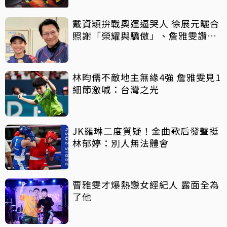
戴資穎拚戰奧運逼哭人 徐展元曬合
照謝「榮耀與驕傲」、詹雅雯讚
「人生舞台好榜樣」
林昀儒不敵地主無緣4強 詹雅雯見1
細節激喊：台灣之光
JK羅琳二度質疑！金曲歌后發聲挺
林郁婷：別人無法體會
曹雅雯才爆熱戀女經紀人 露面全為
了他