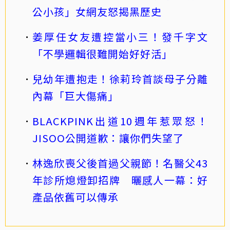
公小孩」女網友怒揭黑歷史
姜厚任女友遭控當小三！發千字文
「不學邏輯很難開始好好活」
兒幼年遭抱走！徐莉玲首談母子分離
內幕「巨大傷痛」
BLACKPINK出道10週年惹眾怒！
JISOO公開道歉：讓你們失望了
林逸欣喪父後首過父親節！名醫父43
年診所熄燈卸招牌 曬感人一幕：好
產品依舊可以傳承