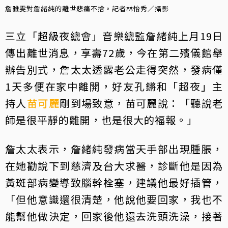
詹雅雯對詹緒純的離世悲痛不捨。記者林怡秀／攝影
三立「超級夜總會」音樂總監詹緒純上月19日
傳出離世消息，享壽72歲，今在第二殯儀館舉
辦告別式，詹太太透露老公走得突然，發病僅
1天多便在家中離開，好友孔鏘和「超夜」主
持人
苗可麗
剛到場致意，苗可麗說：「聽說老
師是很平靜的離開，也是很大的福報。」
詹太太表示，詹緒純發病當天手部出現腫脹，
在她勸說下到慈濟及台大求醫，診斷他是因為
黃斑部病變導致腦幹栓塞，建議他最好插管，
「但他意識還很清楚，他說他要回家，我也不
能幫他做決定，回家後他還去洗頭洗澡，接著