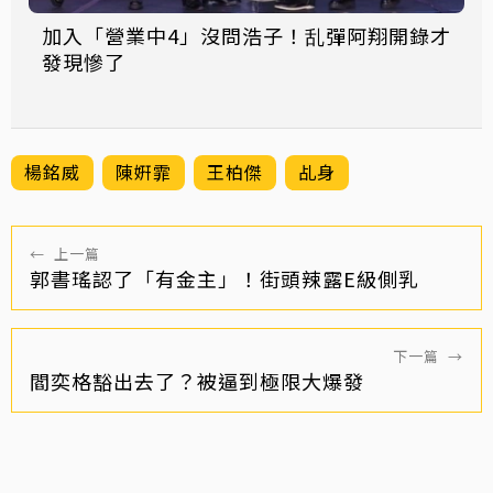
加入「營業中4」沒問浩子！乱彈阿翔開錄才
發現慘了
楊銘威
陳姸霏
王柏傑
乩身
←
上一篇
郭書瑤認了「有金主」！街頭辣露E級側乳
下一篇
→
閻奕格豁出去了？被逼到極限大爆發