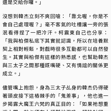
還是交給你囉。」
沒想到韓杰立刻不爽回嗆：「靠北喔，你是不
會自己處理喔？」毫不客氣的吐槽讓一旁的張
泯看得捏了一把冷汗。柯震東自己也分享：
「我與柏傑私底下其實就認識，所以在培養默
契上相對輕鬆，對戲時很多互動都可以自然發
生。其實與柏傑有這樣的熟悉感，也幫助韓杰
與三太子之間那種既嘴硬、又有情誼的關係更
成立。」
儘管嘴上抱怨，身為三太子乩身的韓杰仍得硬
著頭皮接下這樁棘手的「鬼差事」，他也進一
步揭露大魔王六梵的真正目的：「如果祂想重