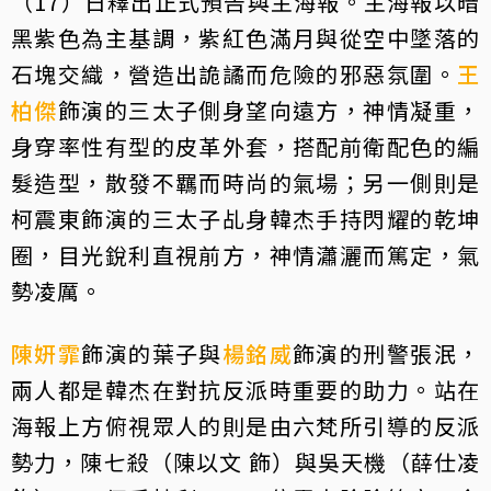
（17）日釋出正式預告與主海報。主海報以暗
黑紫色為主基調，紫紅色滿月與從空中墜落的
石塊交織，營造出詭譎而危險的邪惡氛圍。
王
柏傑
飾演的三太子側身望向遠方，神情凝重，
身穿率性有型的皮革外套，搭配前衛配色的編
髮造型，散發不羈而時尚的氣場；另一側則是
柯震東飾演的三太子乩身韓杰手持閃耀的乾坤
圈，目光銳利直視前方，神情瀟灑而篤定，氣
勢凌厲。
陳姸霏
飾演的葉子與
楊銘威
飾演的刑警張泯，
兩人都是韓杰在對抗反派時重要的助力。站在
海報上方俯視眾人的則是由六梵所引導的反派
勢力，陳七殺（陳以文 飾）與吳天機（薛仕凌