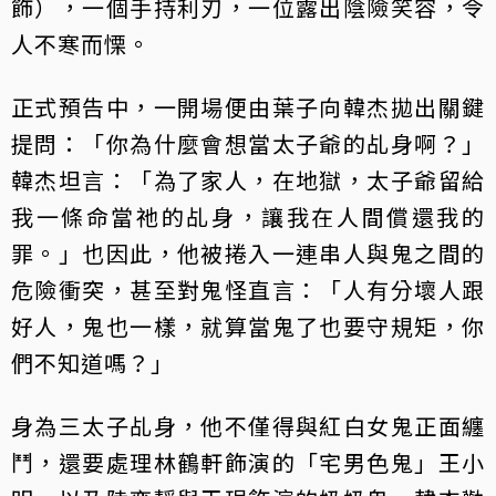
飾），一個手持利刃，一位露出陰險笑容，令
人不寒而慄。
正式預告中，一開場便由葉子向韓杰拋出關鍵
提問：「你為什麼會想當太子爺的乩身啊？」
韓杰坦言：「為了家人，在地獄，太子爺留給
我一條命當祂的乩身，讓我在人間償還我的
罪。」也因此，他被捲入一連串人與鬼之間的
危險衝突，甚至對鬼怪直言：「人有分壞人跟
好人，鬼也一樣，就算當鬼了也要守規矩，你
們不知道嗎？」
身為三太子乩身，他不僅得與紅白女鬼正面纏
鬥，還要處理林鶴軒飾演的「宅男色鬼」王小