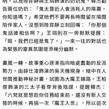
明，以及陸弈靜與王琄飾演的奶奶鬼。韓杰勸
告兩位奶奶：「鬼太靠近人會消耗人的陽壽，
你知道嗎？」希望她們不要再長時間留在陽間
陪伴家人，沒想到陸弈靜立刻回嘴：「你那個
鬼話誰相信啊？」王琄則在一旁默默提醒：
「姐，我們已經是鬼了。」一來一往的對話也
為緊張的靈異氛圍增添幾分幽默。
畫風一轉，故事重心逐漸指向暗處蠢動的反派
勢力。由薛仕凌飾演的吳天機現身，暗中在人
世間推動神秘計畫，試圖為大魔王鋪路。王柏
傑飾演的三太子看穿背後陰謀，提醒韓杰：
「六梵就是想趁你任務結束前、還沒有新人交
替的時候，再搞一次『魔王入世』，所以這次