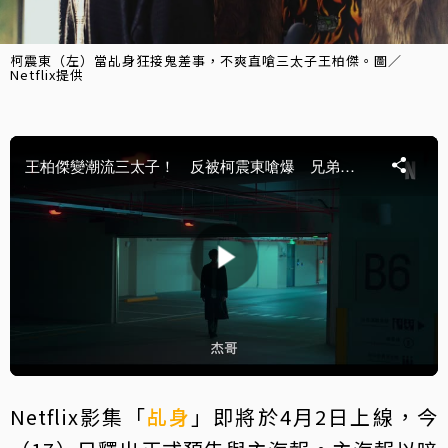
柯震東（左）當乩身狂接鬼差事，不爽直嗆三太子王柏傑。圖／
Netflix提供
Netflix影集「
乩身
」即將於4月2日上線，今