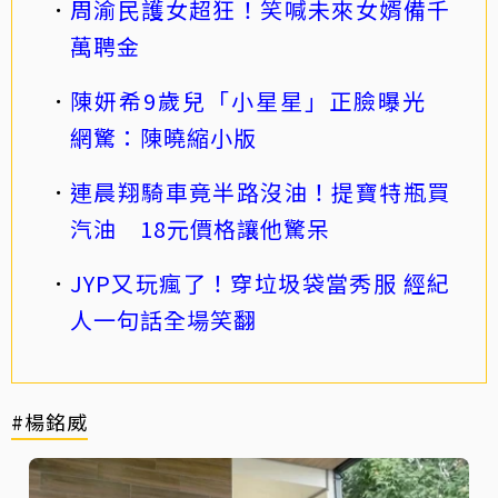
周渝民護女超狂！笑喊未來女婿備千
萬聘金
陳妍希9歲兒「小星星」正臉曝光
網驚：陳曉縮小版
連晨翔騎車竟半路沒油！提寶特瓶買
汽油 18元價格讓他驚呆
JYP又玩瘋了！穿垃圾袋當秀服 經紀
人一句話全場笑翻
#楊銘威