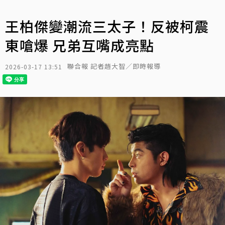
王柏傑變潮流三太子！反被柯震
東嗆爆 兄弟互嘴成亮點
聯合報 記者趙大智／即時報導
2026-03-17 13:51