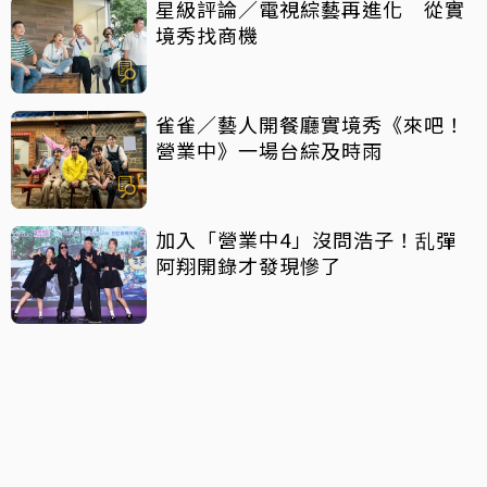
星級評論／電視綜藝再進化 從實
境秀找商機
雀雀／藝人開餐廳實境秀《來吧！
營業中》一場台綜及時雨
加入「營業中4」沒問浩子！乱彈
阿翔開錄才發現慘了