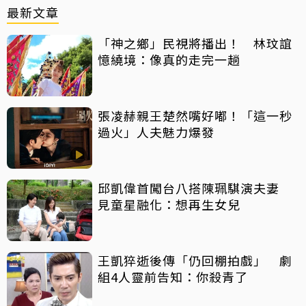
最新文章
「神之鄉」民視將播出！ 林玟誼
憶繞境：像真的走完一趟
張凌赫親王楚然嘴好嘟！「這一秒
過火」人夫魅力爆發
邱凱偉首闖台八搭陳珮騏演夫妻
見童星融化：想再生女兒
王凱猝逝後傳「仍回棚拍戲」 劇
組4人靈前告知：你殺青了