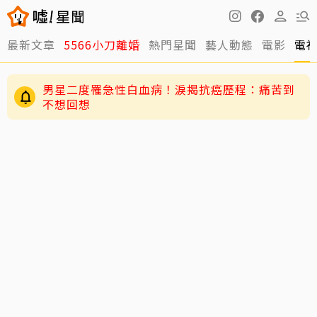
最新文章
5566小刀離婚
熱門星聞
藝人動態
電影
電
男星二度罹急性白血病！淚揭抗癌歷程：痛苦到
不想回想
周董兒子Romeo變身「小小中醫」！昆凌驚爆8
歲兒會把脈