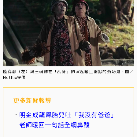
陸弈靜（左）與王琄飾在「乩身」飾演溫暖且幽默的奶奶鬼。圖／
Netflix提供
更多新聞報導
明金成龍鳳胎兒吐「我沒有爸爸」
老師暖回一句話全網鼻酸