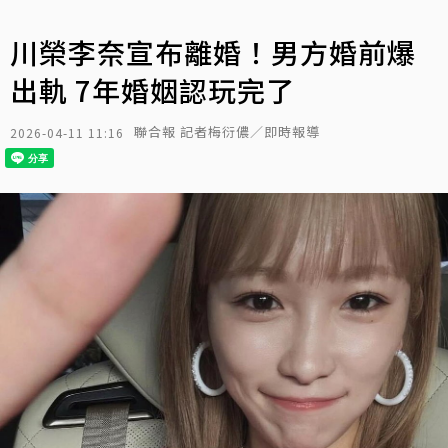
川榮李奈宣布離婚！男方婚前爆
出軌 7年婚姻認玩完了
聯合報 記者梅衍儂／即時報導
2026-04-11 11:16