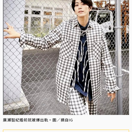
廣瀨智紀婚前就被爆出軌。圖／摘自IG