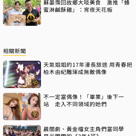
蘇晏霈回故鄉大啖美食 激推「蜂
蜜淋鹹酥雞」：宵夜天花板
相關新聞
天氣姐姐的17年漫長旅途 用青春把
柏木由紀雕琢成無敵偶像
不一定當偶像！「畢業」後下一
站 走入不同領域的她們
晨間劇、黃金檔女主角們當同學