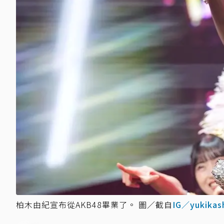
柏木由紀宣布從AKB48畢業了。 圖／截自
IG／yukikash