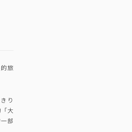
長的旅
ゆきり
的「大
的一部