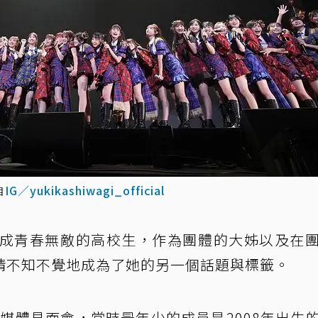
自
IG／yukikashiwagi_official
長成青春無敵的高校生，作為團體的大姊以及在
情不知不覺地成為了她的另一個話題與標籤。
期生的媒體見面會，當時最年少的成員是2008年出生