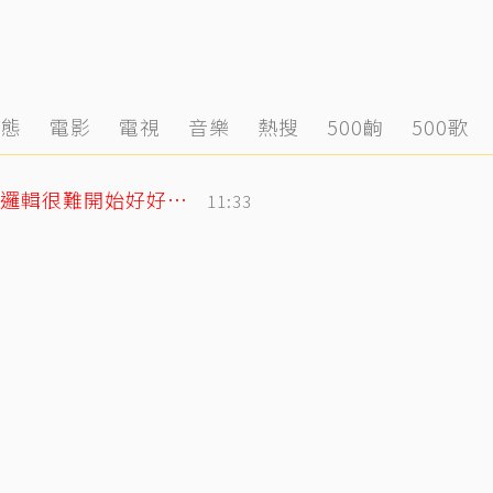
動態
電影
電視
音樂
熱搜
500齣
500歌
遭控當小三！姜厚任女友發千字文「不學邏輯很難開始好好活」
11:33