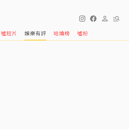
噓短片
娛樂有評
哈燒榜
噓粉