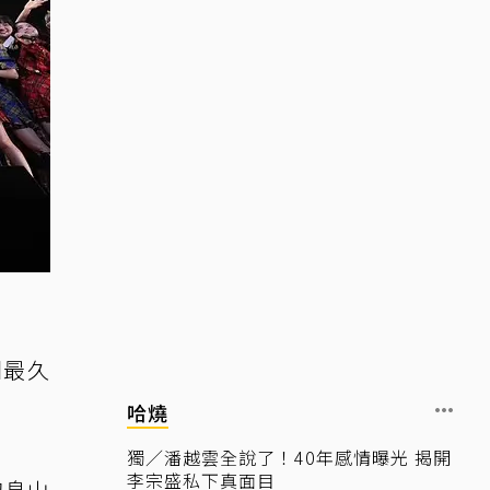
團最久
哈燒
獨／潘越雲全說了！40年感情曝光 揭開
李宗盛私下真面目
的畠山