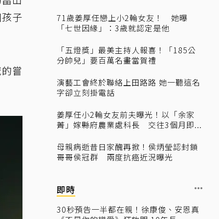
個孩子
71歲姜厚任戀上小2輪女友！ 她曝
「七世因緣」：3歲就認定是他
「五燈獎」最美主持人報喜！「185公
分帥兒」要百萬名畫當賀禮
域的嘗
演藝工會終於聯絡上田路路 她一聽這名
字卻立刻掛電話
姜厚任小2輪女友前夫曝光！以「余家
菁」嫁縣府農業處科長 交往3個月即...
母親病逝昔日家醜再掀！侯炳瑩認封鎖
哥哥侯冠群 兩度抗癌近況曝光
即時
30秒預告一半都在親！徐康俊、安恩真