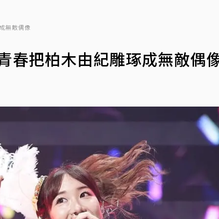
琢成無敵偶像
用青春把柏木由紀雕琢成無敵偶