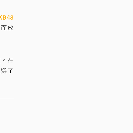
KB48
下而放
沒。在
入選了