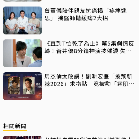
曾寶儀陪伴親友抗癌揭「疼痛迷
思」 攜醫師拋緩痛2大招
《直到T恤乾了為止》第5集劇情反
轉！蒼井優8分鐘神演技催淚 失蹤
丈夫突喊「我回來了」全網氣炸
周杰倫太敢講！劉畊宏登「披荊斬
棘2026」求指點 竟被勸「露肌肉
就好」
相關新聞