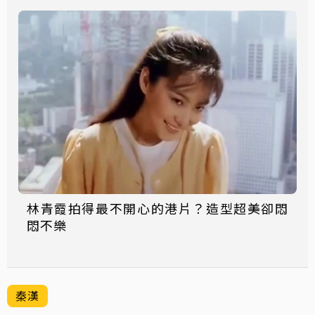
林青霞拍得最不開心的港片？造型超美卻悶
悶不樂
秦漢