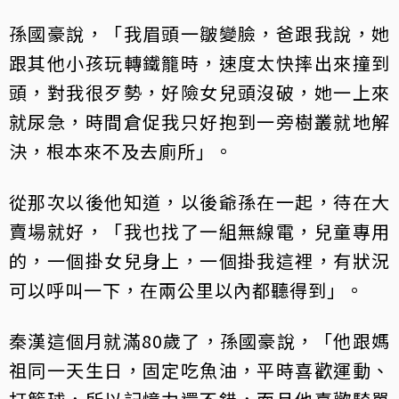
孫國豪說，「我眉頭一皺變臉，爸跟我說，她
跟其他小孩玩轉鐵籠時，速度太快摔出來撞到
頭，對我很歹勢，好險女兒頭沒破，她一上來
就尿急，時間倉促我只好抱到一旁樹叢就地解
決，根本來不及去廁所」。
從那次以後他知道，以後爺孫在一起，待在大
賣場就好，「我也找了一組無線電，兒童專用
的，一個掛女兒身上，一個掛我這裡，有狀況
可以呼叫一下，在兩公里以內都聽得到」。
秦漢這個月就滿80歲了，孫國豪說，「他跟媽
祖同一天生日，固定吃魚油，平時喜歡運動、