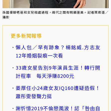
孫國豪聊老爸和女兒相處過程，兩代之間有明顯差異。記者葉君遠／
攝影
更多新聞報導
懶人包／早有跡象？楊銘威.方志友
12年婚姻裂痕一次看
33歲女星告別9年演員生涯！轉行開
計程車 每天淨賺8200元
姜厚任小24歲女友IQ160遭疑造假！
蕭彤雯發聲力挺
謝忻憶2019不倫戀風波！認「咎由自