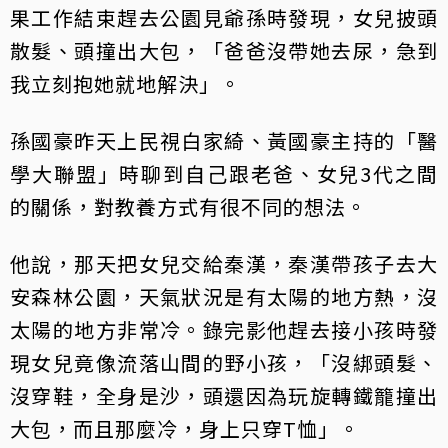
果工作結束趕去公園見爺孫時發現，女兒披頭
散髮、頭撞出大包，「爸爸沒帶她去尿，急到
我立刻抱她就地解決」。
孫國豪昨天上民視白家綺、黃國豪主持的「醫
學大聯盟」時聊到自己跟老爸、女兒3代之間
的關係，對教養方式有很不同的想法。
他說，那天把女兒交給秦漢，秦漢帶孩子去大
安森林公園，天氣狀況是有太陽的地方熱，沒
太陽的地方非常冷。錄完影他趕去接小孩時發
現女兒竟像流落山間的野小孩，「沒綁頭髮、
沒穿鞋，全身是沙，頭還因為玩旋轉鐵籠撞出
大包，而且那麼冷，身上只穿T恤」。