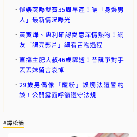
愷樂突曝雙寶35周早產！曬「身邊男
人」最新情況曝光
黃寅燁、惠利確認愛意深情熱吻！網
友「調亮影片」細看舌吻過程
直播主肥大叔46歲驟逝！昔競爭對手
丟丟妹留言哀悼
29歲男偶像「寵粉」誤觸法遭警約
談！公開露面呼籲遵守法規
#譚松韻