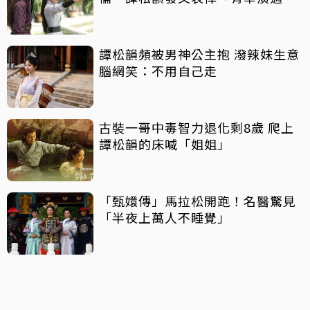
下角色」
譚松韻頻被男神公主抱 潑辣妹生意
腦網笑：不用自己走
古裝一哥中毒智力退化剩8歲 爬上
譚松韻的床喊「姐姐」
「甄嬛傳」馬拉松開跑！名醫驚見
「半夜上萬人不睡覺」