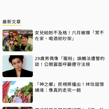
最新文章
女兒給她不及格！六月被爆「常不
在家、喝酒就吵架」
29歲男偶像「寵粉」誤觸法遭警約
談！公開露面呼籲遵守法規
「神之鄉」民視將播出！林玟誼憶
繞境：像真的走完一趟