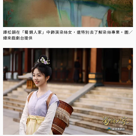
譚松韻在「蜀錦人家」中飾演染絲女，還特別去了解染絲專業。圖／
緯來戲劇台提供