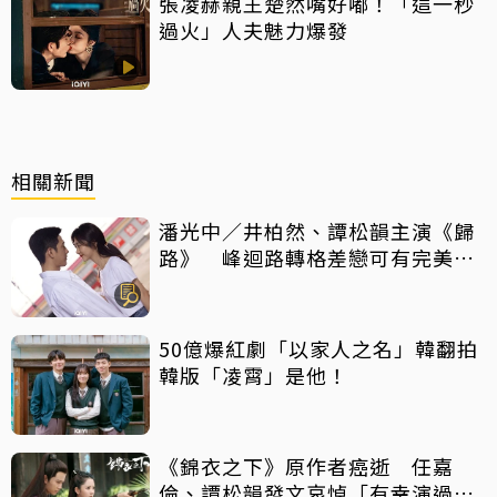
張凌赫親王楚然嘴好嘟！「這一秒
過火」人夫魅力爆發
相關新聞
潘光中／井柏然、譚松韻主演《歸
路》 峰迴路轉格差戀可有完美結
局？
50億爆紅劇「以家人之名」韓翻拍
韓版「凌霄」是他！
《錦衣之下》原作者癌逝 任嘉
倫、譚松韻發文哀悼「有幸演過筆