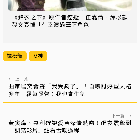
《錦衣之下》原作者癌逝 任嘉倫、譚松韻
發文哀悼「有幸演過筆下角色」
譚松韻
女神
←
上一篇
曲家瑞突發聲「我受夠了」！自曝討好型人格
多年 霸氣發聲：我也會生氣
下一篇
→
黃寅燁、惠利確認愛意深情熱吻！網友震驚到
「調亮影片」細看舌吻過程