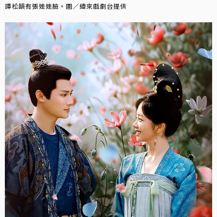
譚松韻有張娃娃臉。圖／緯來戲劇台提供