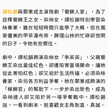
譚松韻
與鄭業成主演陸劇「蜀錦人家」，為了
詮釋蜀錦王之女、染絲女，譚松韻特別學習染
絲專業，雖在短短時間只能學了大概，但在風
景優美的甲茶瀑布旁，歸隱山林的忙碌卻悠閑
的日子，令她有些嚮往。
劇中，譚松韻飾演染絲女「季英英」，父親蜀
錦王染出最佳紅色，卻遭陷害當場斃命，讓她
從此害怕紅色；卻又迫於生活所逼，必須染絲
養家，染坊各方利益爭奪，她在鄭業成飾演的
「楊錦官」的幫助下，一步步染出新色，成為
染絲達人卻又陷於另一場爭奪戰中。譚松韻
說，一看到劇本，就喜歡女主角耿直、真誠、