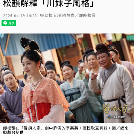
松韻解釋「川妹子風格」
聯合報 記者陳慧貞／即時報導
2026-04-19 14:23
譚松韻在「蜀錦人家」劇中飾演的季英英，個性耿直真誠。圖／緯來
戲劇台提供