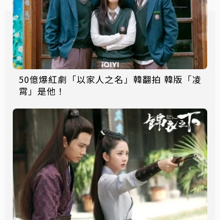
50億爆紅劇「以家人之名」韓翻拍 韓版「凌
霄」是他！