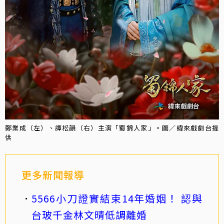
鄭業成（左）、譚松韻（右）主演「蜀錦人家」。圖／緯來戲劇台提
供
更多新聞報導
5566小刀證實結束14年婚姻！ 認與
台玻千金林文晴低調離婚