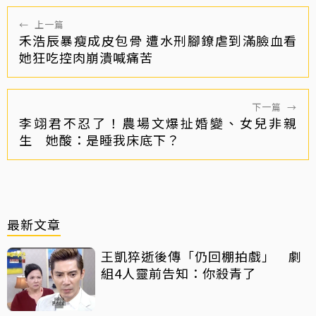
←
上一篇
禾浩辰暴瘦成皮包骨 遭水刑腳鐐虐到滿臉血看
她狂吃控肉崩潰喊痛苦
下一篇
→
李翊君不忍了！農場文爆扯婚變、女兒非親
生 她酸：是睡我床底下？
最新文章
王凱猝逝後傳「仍回棚拍戲」 劇
組4人靈前告知：你殺青了