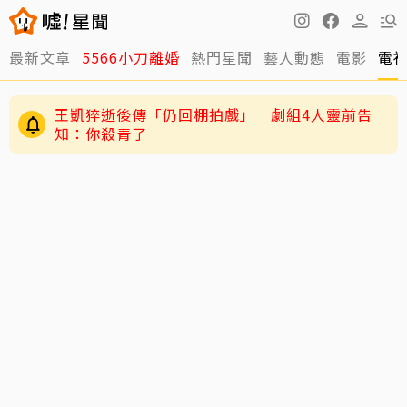
最新文章
5566小刀離婚
熱門星聞
藝人動態
電影
電
王凱猝逝後傳「仍回棚拍戲」 劇組4人靈前告
知：你殺青了