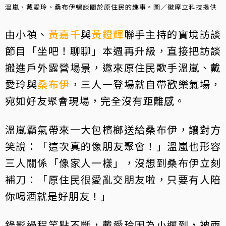
溫嵐、戴愛玲、桑布伊暢談關於原住民的趣事。圖／徽摩立科技提供
由小禎、
黃嘉千
與
黃鐙輝
聯手主持的實境訪談
節目「坐吧！聊聊」本週再升級，直接把訪談
搬進戶外露營場景，邀來原住民歌手溫嵐、戴
愛玲與
桑布伊
，三人一登場就自帶歡樂氣場，
宛如好友聚會現場，完全沒有距離感。
溫嵐霸氣帶來一大包檳榔送給桑布伊，讓對方
笑說：「這次真的像朋友聚會！」溫嵐也形容
三人關係「像家人一樣」，沒想到桑布伊立刻
補刀：「原住民很愛亂交朋友啦，只要有人陪
你喝酒就是好朋友！」
錄影過程笑點不斷，戴愛玲因為小遲到，被兩