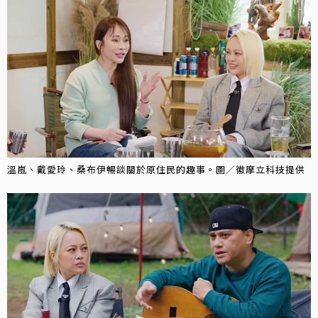
溫嵐、戴愛玲、桑布伊暢談關於原住民的趣事。圖／徽摩立科技提供