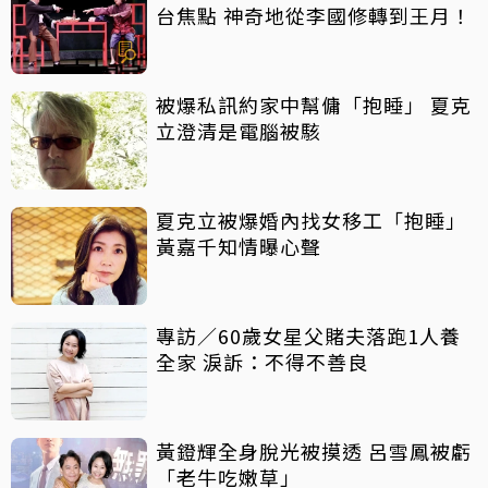
台焦點 神奇地從李國修轉到王月！
被爆私訊約家中幫傭「抱睡」 夏克
立澄清是電腦被駭
夏克立被爆婚內找女移工「抱睡」
黃嘉千知情曝心聲
專訪／60歲女星父賭夫落跑1人養
全家 淚訴：不得不善良
黃鐙輝全身脫光被摸透 呂雪鳳被虧
「老牛吃嫩草」