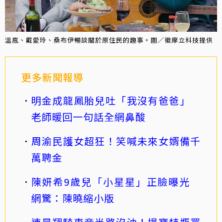
溫嵐、戴愛玲、桑布伊暢談關於原住民的趣事。圖／徽摩立科技提供
更多新聞報導
明金成龍鳳胎兒吐「我沒有爸爸」
老師暖回一句話全網鼻酸
周渝民護女超狂！笑喊未來女婿備千
萬聘金
陳妍希9歲兒「小星星」正臉曝光
網驚：陳曉縮小版