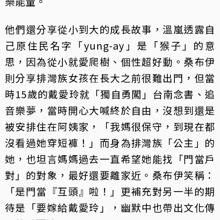
樂能量。
他們還分享從小到大的成長故事，溫嵐透露自
己原住民名字「yung-ay」是「猴子」的意
思，因為從小就愛爬樹、個性超好動。桑布伊
則分享排灣族女孩在長大之前很難出門，但當
時15歲的戴愛玲就「獨自勇闖」台南念書、追
音樂夢，當時開心大喊終於自由，沒想到還是
被安排住在阿姨家，「我媽很保守，到現在都
沒看過她穿短褲！」而身為排灣族「公主」的
她，也坦言媽媽過去一直希望她能找「門當戶
對」的對象，最好還要離家近。桑布伊笑稱：
「是門當『互頭』啦！」更補充對另一半的期
待是「要嫁給戴愛玲」，幽默中也帶出文化傳