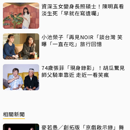
資深玉女變身長照碩士！陳明真看
淡生死「早就在寫遺囑」
小池榮子「再見NOIR「談台灣 笑
曝「一直在吃」旅行回憶
74歲張菲「現身錄影」！胡瓜驚見
師父騎車靠近 走近一看笑瘋
相關新聞
麥若愚／創拓版「京戲啟示錄」舞