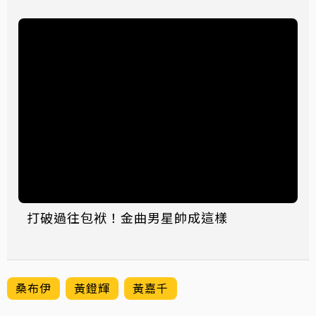
打破過往包袱！金曲男星帥成這樣
桑布伊
黃鐙輝
黃嘉千