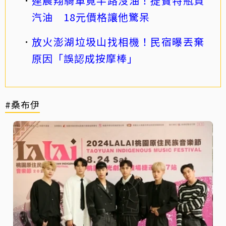
連晨翔騎車竟半路沒油！提寶特瓶買
汽油 18元價格讓他驚呆
放火澎湖垃圾山找相機！民宿曝丟棄
原因「誤認成按摩棒」
#桑布伊