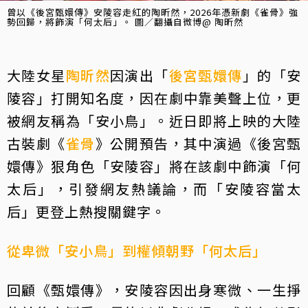
曾以《後宮甄嬛傳》安陵容走紅的陶昕然，2026年憑新劇《雀骨》強
勢回歸，將飾演「何太后」。 圖／翻攝自微博@ 陶昕然
大陸女星
陶昕然
因演出「
後宮甄嬛傳
」的「安
陵容」打開知名度，因在劇中靠美聲上位，更
被網友稱為「安小鳥」。近日即將上映的大陸
古裝劇《
雀骨
》公開預告，其中演過《後宮甄
嬛傳》狠角色「安陵容」將在該劇中飾演「何
太后」，引發網友熱議論，而「安陵容當太
后」更登上熱搜關鍵字。
從卑微「安小鳥」到權傾朝野「何太后」
回顧《甄嬛傳》，安陵容因出身寒微、一生掙