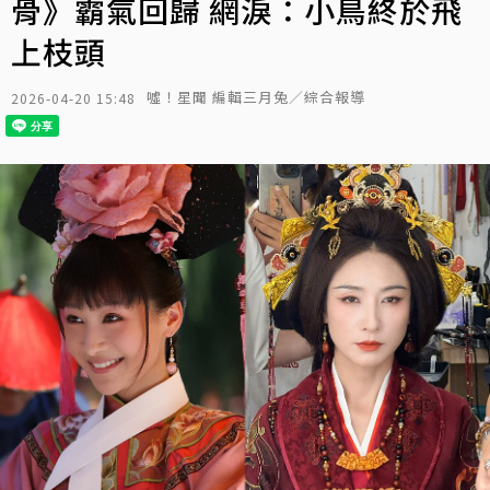
骨》霸氣回歸 網淚：小鳥終於飛
上枝頭
噓！星聞 編輯三月兔／綜合報導
2026-04-20 15:48