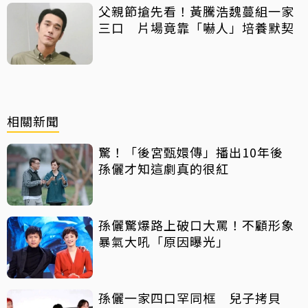
父親節搶先看！黃騰浩魏蔓組一家
三口 片場竟靠「嚇人」培養默契
相關新聞
驚！「後宮甄嬛傳」播出10年後
孫儷才知這劇真的很紅
孫儷驚爆路上破口大罵！不顧形象
暴氣大吼「原因曝光」
孫儷一家四口罕同框 兒子拷貝