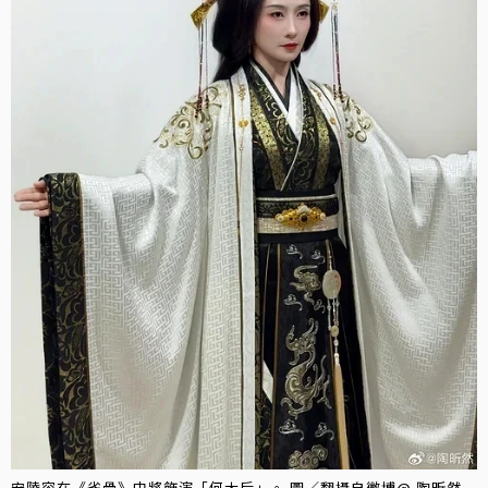
安陵容在《雀骨》中將飾演「何太后」。 圖／翻攝自微博@ 陶昕然