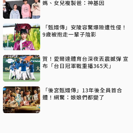
媽、女兒複製爸：神基因
「甄嬛傳」安陵容驚爆險遭性侵！
9歲被抱走一輩子陰影
賀！愛爾達體育台深夜丟震撼彈 宣
布「台日冠軍戰重播365天」
「後宮甄嬛傳」13年後全員首合
體！網驚：娘娘們都變了