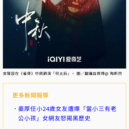
安陵容在《雀骨》中將飾演「何太后」。 圖／翻攝自微博@ 陶昕然
更多新聞報導
姜厚任小24歲女友遭爆「當小三有老
公小孩」女網友怒揭黑歷史