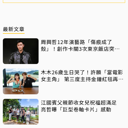
最新文章
周興哲12年演藝路「傷痕成了
殼」！創作卡關3次東京飯店突找
回靈感
木木26歲生日哭了！許願「當電影
女主角」 第三度主持金鐘紅毯再喊
話
江國賓父親節收女兒祝福超滿足
亮哲曝「巨型卷軸卡片」感動