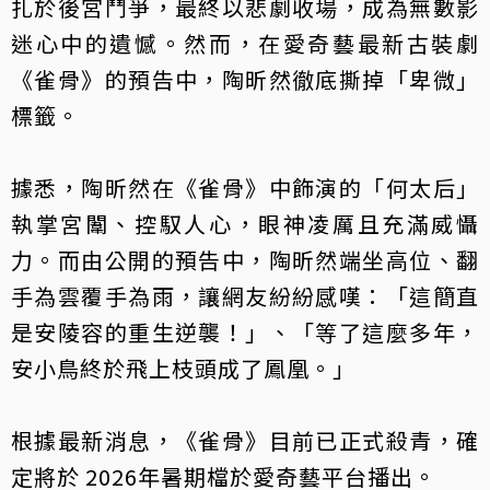
扎於後宮鬥爭，最終以悲劇收場，成為無數影
迷心中的遺憾。然而，在
愛奇藝
最新古裝劇
《雀骨》的預告中，陶昕然徹底撕掉「卑微」
標籤。
據悉，陶昕然在《雀骨》中飾演的「何太后」
執掌宮闈、控馭人心，眼神凌厲且充滿威懾
力。而由公開的預告中，陶昕然端坐高位、翻
手為雲覆手為雨，讓網友紛紛感嘆：「這簡直
是安陵容的重生逆襲！」、「等了這麼多年，
安小鳥終於飛上枝頭成了鳳凰。」
根據最新消息，《雀骨》目前已正式殺青，確
定將於 2026年暑期檔於愛奇藝平台播出。