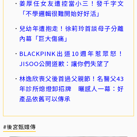
姜厚任女友遭控當小三！發千字文
「不學邏輯很難開始好好活」
兒幼年遭抱走！徐莉玲首談母子分離
內幕「巨大傷痛」
BLACKPINK出道10週年惹眾怒！
JISOO公開道歉：讓你們失望了
林逸欣喪父後首過父親節！名醫父43
年診所熄燈卸招牌 曬感人一幕：好
產品依舊可以傳承
#後宮甄嬛傳