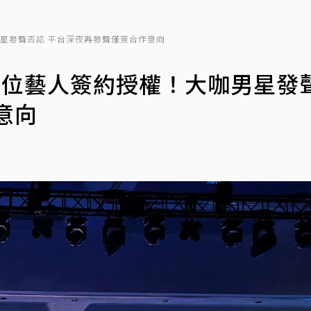
男星發聲否認 平台深夜再發聲僅簽合作意向
17位藝人簽約授權！大咖男星發
意向