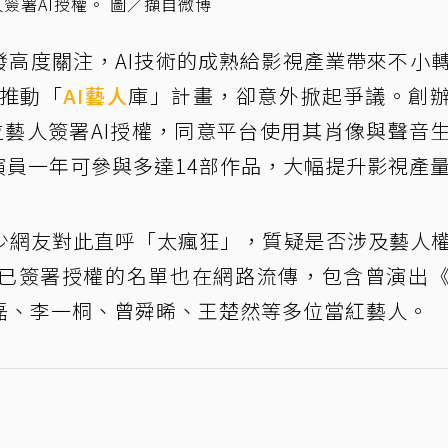
簽署AI授權。 圖／擷自微博
發高度關注，AI技術的成熟給影視產業帶來不小
布推動「
AI藝人
庫」計畫，卻意外掀起爭議。創
7位藝人簽署AI授權，同意平台使用其肖像與聲音
演員一年可參與多達14部作品，大幅提升影視產
少網友對此直呼「太瘋狂」，質疑是否涉及藝人
已簽署授權的名單也在網路流傳，包含曾演出
磊、李一桐、曾舜晞、王楚然等多位當紅藝人。