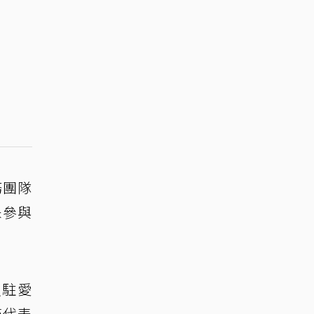
務團隊
未參與
入駐愛
僅代表