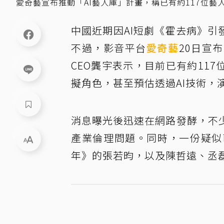
愛奇藝宣布推動「AI藝人庫」計畫，稱已有約117位藝人
中國近期因AI短劇《霍去病》引
不過，影音平台
愛奇藝
20日宣
CEO龔宇表示，目前已有約11
擬角色，甚至預估透過AI技術，
消息曝光後迅速在網路發酵，不
產業倫理問題。同時，一份疑似
年》的張若昀，以及陳哲遠、丞