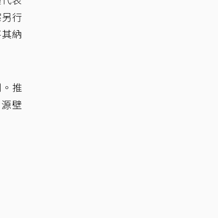
案另行
將其納
則。推
資源壁