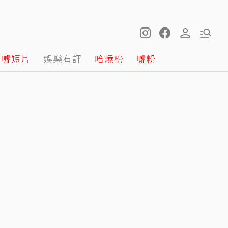
噓短片
娛樂有評
哈燒榜
噓粉