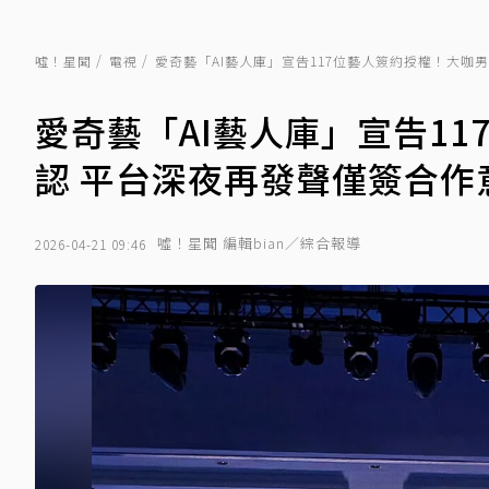
噓！星聞
電視
愛奇藝「AI藝人庫」宣告117位藝人簽約授權！大咖
愛奇藝「AI藝人庫」宣告1
認 平台深夜再發聲僅簽合作
噓！星聞 編輯bian／綜合報導
2026-04-21 09:46