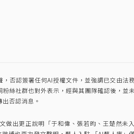
聲，否認簽署任何AI授權文件，並強調已交由法
桐粉絲社群也對外表示，經與其團隊確認後，並
傳出否認消息。
發文做出更正說明「于和偉、張若昀、王楚然未
方微博也再次發文聲明，藝人入駐 「AI藝人庫」