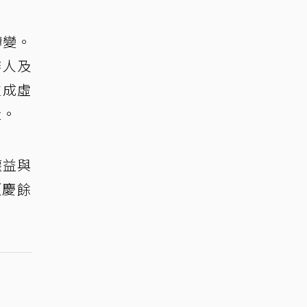
轉變。
辦人及
生成虛
量。
權益與
《慶餘