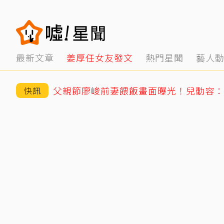
最新文章
姜厚任女友發文
熱門星聞
藝人
父親節廖峻前妻餵飯畫面曝光！兒動容：
快訊