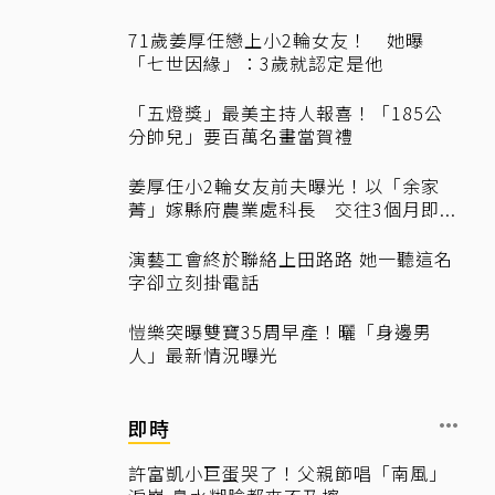
71歲姜厚任戀上小2輪女友！ 她曝
「七世因緣」：3歲就認定是他
「五燈獎」最美主持人報喜！「185公
分帥兒」要百萬名畫當賀禮
姜厚任小2輪女友前夫曝光！以「余家
菁」嫁縣府農業處科長 交往3個月即...
演藝工會終於聯絡上田路路 她一聽這名
字卻立刻掛電話
愷樂突曝雙寶35周早產！曬「身邊男
人」最新情況曝光
即時
許富凱小巨蛋哭了！父親節唱「南風」