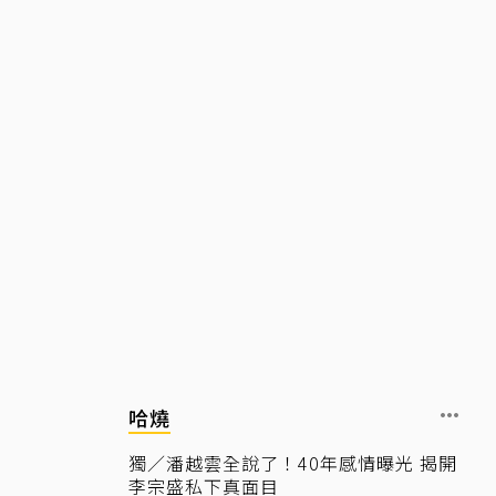
哈燒
獨／潘越雲全說了！40年感情曝光 揭開
李宗盛私下真面目