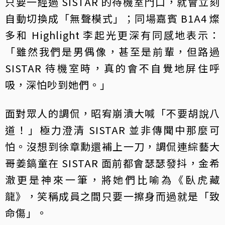
只要一經過 SISTAR 的待機室門口，就會立刻
自動切換成「無聲模式」；同場嘉賓 B1A4 燦
多和 Highlight 李起光更深有同感地表示：
「雖然我們是男偶像，甚至是前輩，但路過
SISTAR 待機室時，真的會不自覺地屏住呼
吸，深怕吵到她們。」
面對眾人的調侃，昭宥崩潰大喊「不要胡說八
道！」極力澄清 SISTAR 並非傳聞中那麼可
怕。沒想到徐章勳還補上一刀，調侃連綜藝大
哥姜鎬童在 SISTAR 面前都會瑟瑟發抖，金希
澈更是神來一筆，將她們比喻為《臥虎藏
龍》，笑稱成員之間只要一擦身而過就是「致
命傷」。