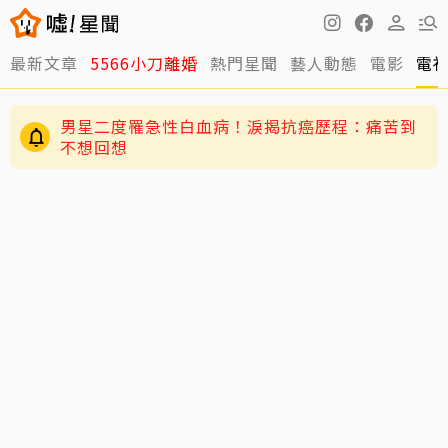
最新文章
5566小刀離婚
熱門星聞
藝人動態
電影
電
男星二度罹急性白血病！淚揭抗癌歷程：痛苦到
不想回想
周董兒子Romeo變身「小小中醫」！昆凌驚爆8
歲兒會把脈