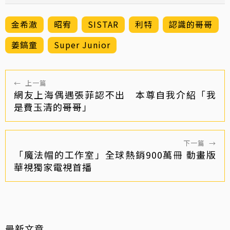
金希澈
昭宥
SISTAR
利特
認識的哥哥
姜鎬童
Super Junior
←
上一篇
網友上海偶遇張菲認不出 本尊自我介紹「我
是費玉清的哥哥」
下一篇
→
「魔法帽的工作室」全球熱銷900萬冊 動畫版
華視獨家電視首播
最新文章