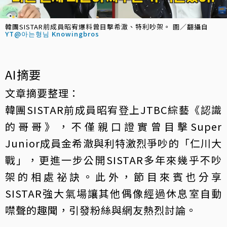
韓團SISTAR前成員昭宥爆料曾目擊希澈、特利吵架。 圖／翻攝自
YT@아는형님 Knowingbros
AI摘要
文章摘要整理：
韓團SISTAR前成員昭宥登上JTBC綜藝《認識
的哥哥》，不僅親口證實曾目擊Super
Junior成員金希澈與利特激烈爭吵的「仁川大
戰」，更進一步公開SISTAR多年來幾乎不吵
架的相處祕訣。此外，節目來賓也分享
SISTAR強大氣場讓其他偶像經過休息室自動
噤聲的趣聞，引發粉絲與網友熱烈討論。