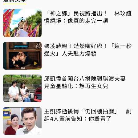
「神之鄉」民視將播出！ 林玟誼
憶繞境：像真的走完一趟
張凌赫親王楚然嘴好嘟！「這一秒
過火」人夫魅力爆發
邱凱偉首闖台八搭陳珮騏演夫妻
見童星融化：想再生女兒
王凱猝逝後傳「仍回棚拍戲」 劇
組4人靈前告知：你殺青了