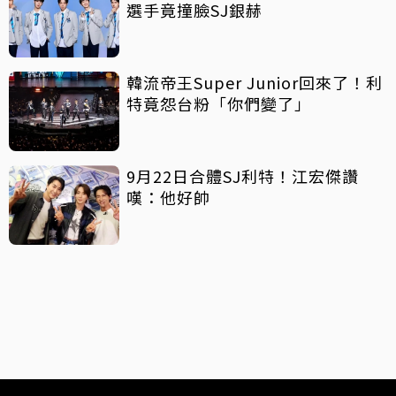
選手竟撞臉SJ銀赫
韓流帝王Super Junior回來了！利
特竟怨台粉「你們變了」
9月22日合體SJ利特！江宏傑讚
嘆：他好帥