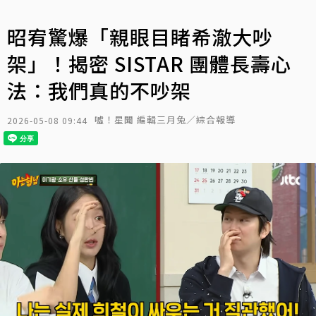
昭宥驚爆「親眼目睹希澈大吵
架」！揭密 SISTAR 團體長壽心
法：我們真的不吵架
噓！星聞 編輯三月兔／綜合報導
2026-05-08 09:44