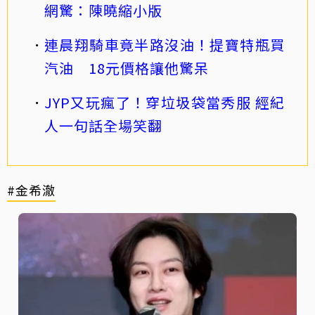
網驚：陳曉縮小版
連晨翔騎車竟半路沒油！提寶特瓶買
汽油 18元價格讓他驚呆
JYP又玩瘋了！穿垃圾袋當秀服 經紀
人一句話全場笑翻
#金希澈