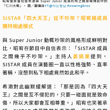
昭宥還原當初金希澈與 Super Junior 成員利特之間那場傳說中的
「仁川大戰」。 圖／翻攝自
YT@아는형님 Knowingbros
SISTAR「四大天王」從不吵架？昭宥揭成員
獨特相處模式
與 Super Junior 動輒吵架的風格形成鮮明對
比，昭宥在節目中自信表示：「SISTAR 成員
之間幾乎不吵架。」主持人
姜鎬童
提到，
SISTAR 成員在演藝圈一直以性格強勢、直率
著稱，沒想到私下相處竟然如此和平。
希澈對此幽默緩解道：「那是因為『四大天
王』之間是互不侵犯的，只要一碰面就是致命
傷，所以大家都會互相尊重。」昭宥也笑著承