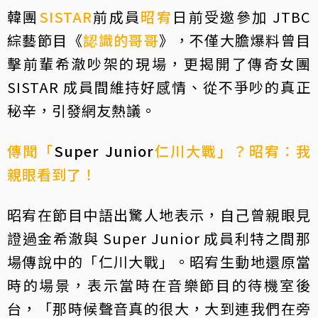
韓團
SISTAR
前成員
昭宥
日前受邀參加 JTBC
綜藝節目《
認識的哥哥
》，不僅大膽爆料曾目
擊前輩希澈吵架的現場，更揭開了傳奇女團
SISTAR 成員間維持好感情、從不爭吵的真正
秘辛，引發網友熱議。
傳聞「
Super Junior
仁川大戰」？昭宥：我
親眼看到了！
昭宥在節目中語出驚人地表示，自己曾親眼見
證過
金希澈
與 Super Junior 成員
利特
之間那
場傳說中的「仁川大戰」。昭宥生動地還原當
時的場景，表示當時在音樂節目的待機室後
台，「那時候聲音真的很大，大到連我們在旁