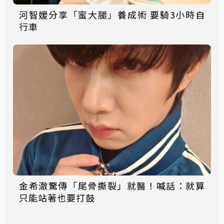
河智媛分享「蜜大腿」養成術 要騎3小時自
行車
金希澈驚傳「尾骨撕裂」就醫！喊話：就算
只能站著也要打鼓