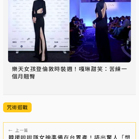
樂天女孩登倫敦時裝週！嘎琳甜笑：苦練一
個月翹臀
咒術迴戰
←
上一篇
韓援啦啦隊女神準備在台置產！語出驚人「想