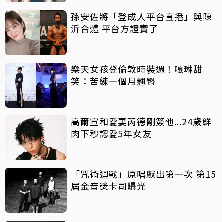
孫安佐將「登成人平台直播」與陳
沂合體 平台方證實了
樂天女孩登倫敦時裝週！嘎琳甜
笑：苦練一個月翹臀
高爾宣和愛妻芮德剛簽他...24歲鮮
肉下秒認愛5年女友
「咒術迴戰」原唱獻出第一次 第15
屆金音獎卡司曝光