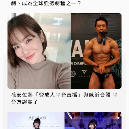
劇、成為全球強勢劇種之一？
孫安佐將「登成人平台直播」與陳沂合體 平
台方證實了