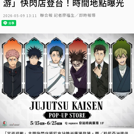
游」快閃店登台！時間地點曝光
聯合報 記者廖福生／即時報導
2026-05-09 13:11
「咒術迴戰」主題快閃店將於京站時尚廣場登場。圖／羚邦亞洲提供