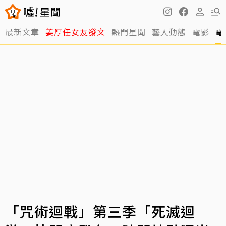
最新文章
姜厚任女友發文
熱門星聞
藝人動態
電影
電
「咒術迴戰」第三季「死滅迴