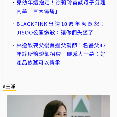
兒幼年遭抱走！徐莉玲首談母子分離
內幕「巨大傷痛」
BLACKPINK出道10週年惹眾怒！
JISOO公開道歉：讓你們失望了
林逸欣喪父後首過父親節！名醫父43
年診所熄燈卸招牌 曬感人一幕：好
產品依舊可以傳承
#王淨