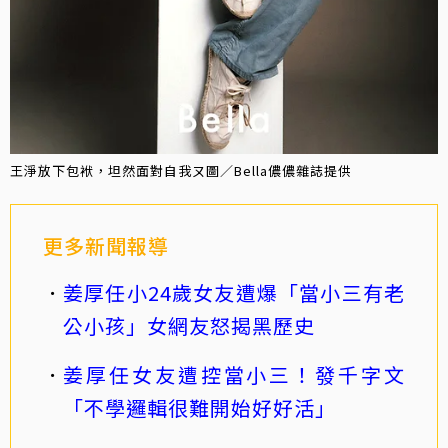
王淨放下包袱，坦然面對自我ㄡ圖／Bella儂儂雜誌提供
更多新聞報導
姜厚任小24歲女友遭爆「當小三有老
公小孩」女網友怒揭黑歷史
姜厚任女友遭控當小三！發千字文
「不學邏輯很難開始好好活」