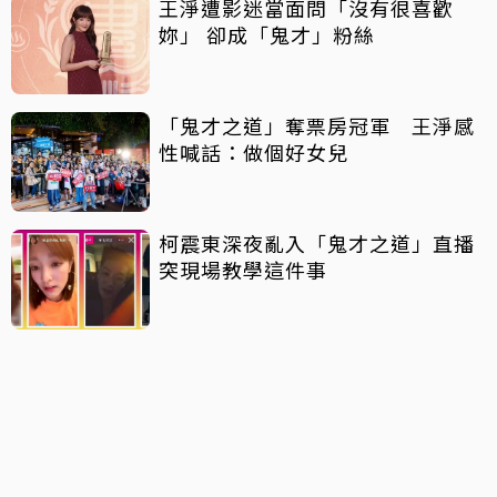
王淨遭影迷當面問「沒有很喜歡
妳」 卻成「鬼才」粉絲
「鬼才之道」奪票房冠軍 王淨感
性喊話：做個好女兒
柯震東深夜亂入「鬼才之道」直播
突現場教學這件事