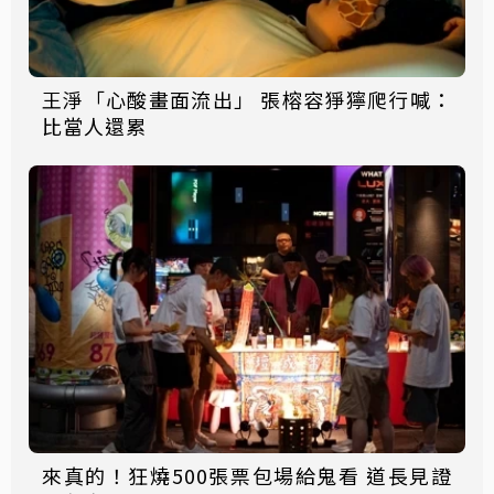
王淨「心酸畫面流出」 張榕容猙獰爬行喊：
比當人還累
來真的！狂燒500張票包場給鬼看 道長見證