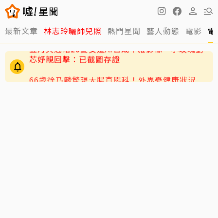
最新文章
林志玲曬帥兒照
熱門星聞
藝人動態
電影
電
66歲徐乃麟驚現大腸直腸科！外界憂健康狀況
本人親揭真相
五月天冠佑20愛女遭AI合成不雅影像 小玫瑰劉
芯妤親回擊：已截圖存證