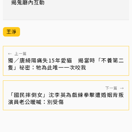
揭鬼廳內互動
王淨
←
上一篇
獨／唐綺陽痛失15年愛貓 揭當時「不養第二
隻」祕密：牠為此唯一一次咬我
下一篇
→
「國民摔倒女」沈李英為戲練拳擊遭婚姻背叛
演員老公暖喊：別受傷