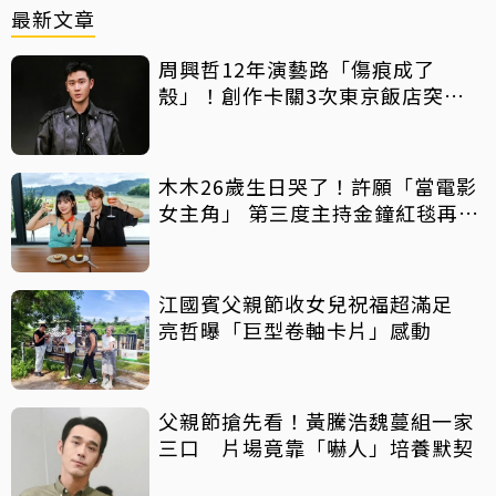
最新文章
周興哲12年演藝路「傷痕成了
殼」！創作卡關3次東京飯店突找
回靈感
木木26歲生日哭了！許願「當電影
女主角」 第三度主持金鐘紅毯再喊
話
江國賓父親節收女兒祝福超滿足
亮哲曝「巨型卷軸卡片」感動
父親節搶先看！黃騰浩魏蔓組一家
三口 片場竟靠「嚇人」培養默契