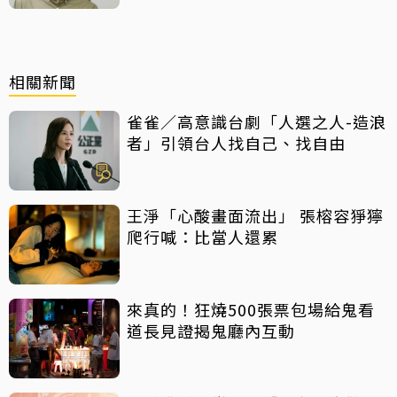
相關新聞
雀雀／高意識台劇「人選之人-造浪
者」引領台人找自己、找自由
王淨「心酸畫面流出」 張榕容猙獰
爬行喊：比當人還累
來真的！狂燒500張票包場給鬼看
道長見證揭鬼廳內互動