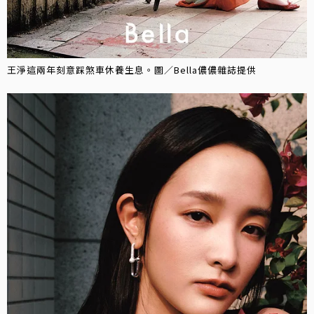
王淨這兩年刻意踩煞車休養生息。圖／Bella儂儂雜誌提供