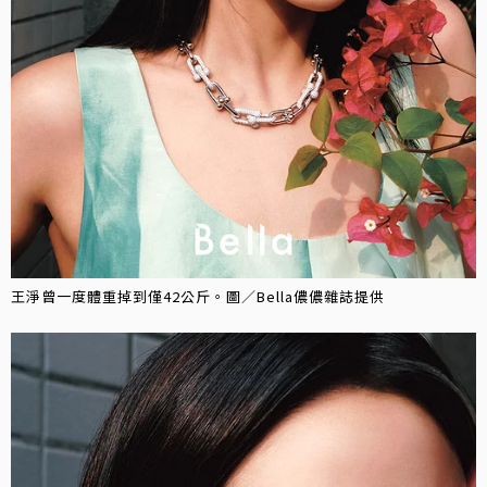
王淨曾一度體重掉到僅42公斤。圖／Bella儂儂雜誌提供